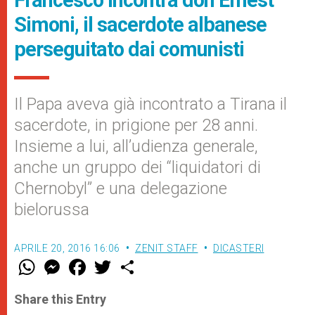
Simoni, il sacerdote albanese
perseguitato dai comunisti
Il Papa aveva già incontrato a Tirana il
sacerdote, in prigione per 28 anni.
Insieme a lui, all’udienza generale,
anche un gruppo dei “liquidatori di
Chernobyl” e una delegazione
bielorussa
APRILE 20, 2016 16:06
ZENIT STAFF
DICASTERI
W
M
F
T
S
h
e
a
w
h
a
s
c
i
a
t
s
e
t
r
Share this Entry
s
e
b
t
e