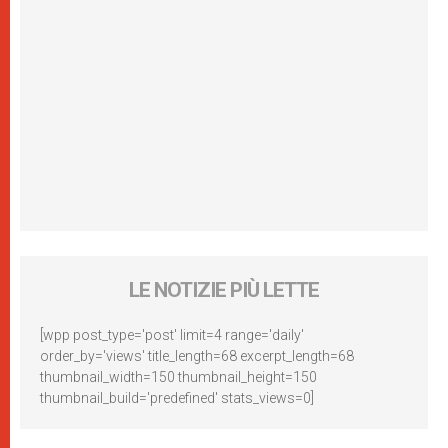
LE NOTIZIE PIÙ LETTE
[wpp post_type='post' limit=4 range='daily'
order_by='views' title_length=68 excerpt_length=68
thumbnail_width=150 thumbnail_height=150
thumbnail_build='predefined' stats_views=0]