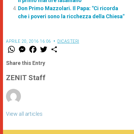
il primo martire lasalliano
Don Primo Mazzolari. Il Papa: "Ci ricorda
che i poveri sono la ricchezza della Chiesa"
APRILE 20, 2016 16:06
DICASTERI
W
M
F
T
S
h
e
a
w
h
a
s
c
i
a
t
s
e
t
r
Share this Entry
s
e
b
t
e
A
n
o
e
p
g
o
r
ZENIT Staff
p
e
k
r
View all articles