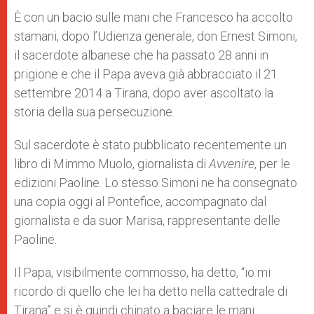
A
n
o
e
p
g
o
r
È con un bacio sulle mani che Francesco ha accolto
p
e
k
stamani, dopo l’Udienza generale, don Ernest Simoni,
r
il sacerdote albanese che ha passato 28 anni in
prigione e che il Papa aveva già abbracciato il 21
settembre 2014 a Tirana, dopo aver ascoltato la
storia della sua persecuzione.
Sul sacerdote è stato pubblicato recentemente un
libro di Mimmo Muolo, giornalista di
Avvenire
, per le
edizioni Paoline. Lo stesso Simoni ne ha consegnato
una copia oggi al Pontefice, accompagnato dal
giornalista e da suor Marisa, rappresentante delle
Paoline.
Il Papa, visibilmente commosso, ha detto, “io mi
ricordo di quello che lei ha detto nella cattedrale di
Tirana” e si è quindi chinato a baciare le mani