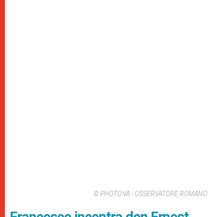
© PHOTO.VA - OSSERVATORE ROMANO
Francesco incontra don Ernest