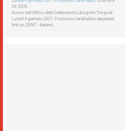
Lunedì 4 gennaio 2021: Possesso cardinalizio
Dicembre
29, 2020
Avviso dell’Ufficio delle Celebrazioni Liturgiche The post
Lunedì 4 gennaio 2021: Possesso cardinalizio appeared
first on ZENIT - Italiano.