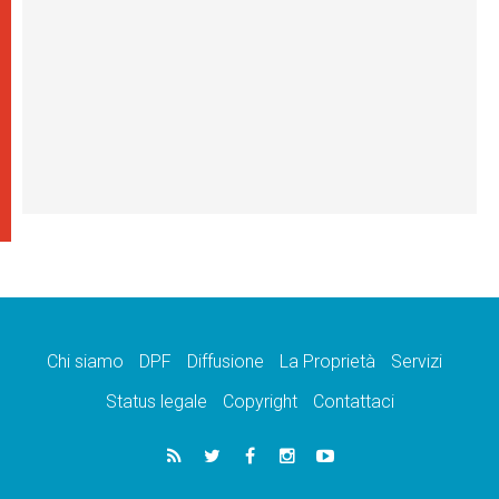
Chi siamo
DPF
Diffusione
La Proprietà
Servizi
Status legale
Copyright
Contattaci