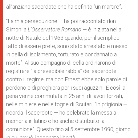
all’anziano sacerdote che ha definito “un martire”.
“La mia persecuzione — ha poi raccontato don
Simoni a
L’Osservatore Romano
— è iniziata nella
notte di Natale del 1963 quando, per il semplice
fatto di essere prete, sono stato arrestato e messo
in cella di isolamento, torturato e condannato a
morte”. Al suo compagno di cella ordinarono di
registrare “la prevedibile rabbia” del sacerdote
contro il regime, ma don Ernest ebbe solo parole di
perdono e di preghiera per i suoi aguzzini.
E così la
pena venne commutata in 25 anni di lavori forzati,
nelle miniere e nelle fogne di Scutari. “In prigionia —
ricorda il sacerdote — ho celebrato la messa a
memoria in latino e ho anche distribuito la
comunione”. Questo fino al 5 settembre 1990, giorno
in cui arrivò l’agognata libertà.