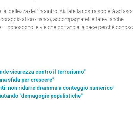
la bellezza dell’incontro. Aiutate la nostra società ad asc
 coraggio al loro fianco, accompagnateli e fatevi anche
Padre – conoscono le vie che portano alla pace perché conos
grande sicurezza contro il terrorismo"
na sfida per crescere"
anti: non ridurre dramma a conteggio numerico"
ifiutando "demagogie populistiche"