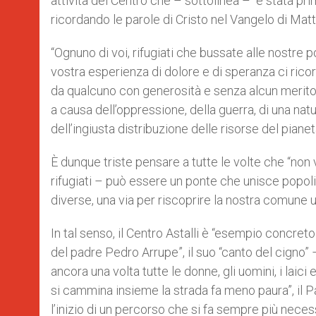
attività del Centro che – sottolinea – “è stata p
ricordando le parole di Cristo nel Vangelo di Matt
“Ognuno di voi, rifugiati che bussate alle nostre por
vostra esperienza di dolore e di speranza ci ricord
da qualcuno con generosità e senza alcun merito”.
a causa dell’oppressione, della guerra, di una natu
dell’ingiusta distribuzione delle risorse del pianeta,
È dunque triste pensare a tutte le volte che “non
rifugiati – può essere un ponte che unisce popoli l
diverse, una via per riscoprire la nostra comune 
In tal senso, il Centro Astalli è “esempio concret
del padre Pedro Arrupe”, il suo “canto del cigno” 
ancora una volta tutte le donne, gli uomini, i laici 
si cammina insieme la strada fa meno paura”, il 
l’inizio di un percorso che si fa sempre più necess