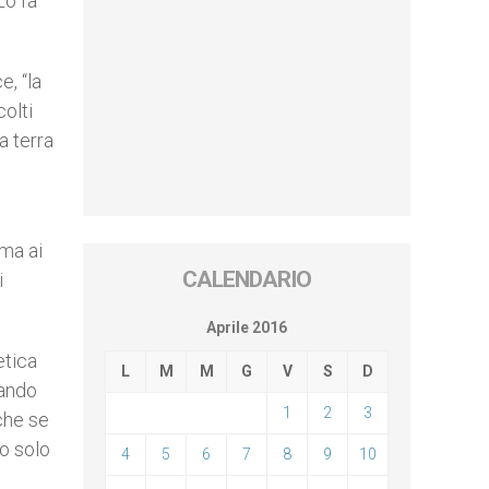
Lo fa
e, “la
colti
a terra
oma ai
CALENDARIO
i
Aprile 2016
etica
L
M
M
G
V
S
D
iando
1
2
3
 che se
o solo
4
5
6
7
8
9
10