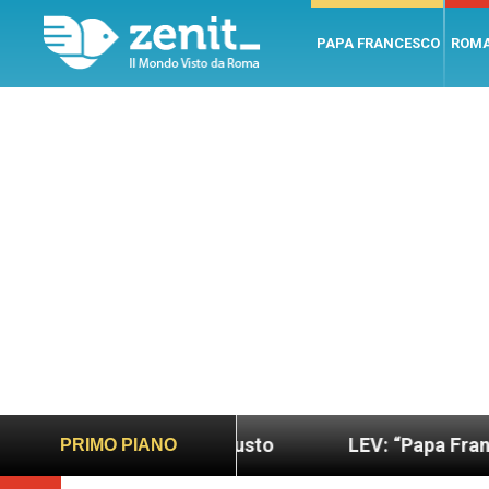
PAPA FRANCESCO
ROM
 sano e giusto
LEV: “Papa Francesco. Un uomo d
PRIMO PIANO