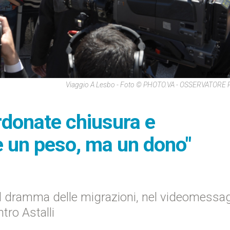
Viaggio A Lesbo - Foto © PHOTO.VA - OSSERVATOR
Perdonate chiusura e
e un peso, ma un dono"
 il dramma delle migrazioni, nel videomessa
tro Astalli