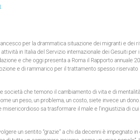
I
rancesco per la drammatica situazione dei migranti e dei rif
ttività in Italia del Servizio internazionale dei Gesuiti per i
fondazione e che oggi presenta a Roma il Rapporto annuale 2
zione e di rammarico per il trattamento spesso riservato
tre società che temono il cambiamento di vita e di mentalità
i come un peso, un problema, un costo, siete invece un dono.
misericordioso sa trasformare il male e l’ingiustizia di cui
volgere un sentito “grazie” a chi da decenni è impegnato in