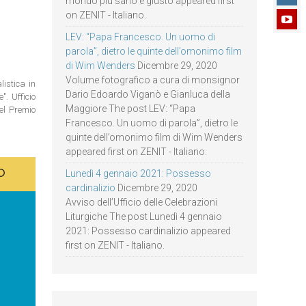
mondo più sano e giusto appeared first
on ZENIT - Italiano.
LEV: “Papa Francesco. Un uomo di
parola”, dietro le quinte dell’omonimo film
di Wim Wenders
Dicembre 29, 2020
Volume fotografico a cura di monsignor
istica in
Dario Edoardo Viganò e Gianluca della
. Ufficio
Maggiore The post LEV: “Papa
del Premio
Francesco. Un uomo di parola”, dietro le
quinte dell’omonimo film di Wim Wenders
appeared first on ZENIT - Italiano.
Lunedì 4 gennaio 2021: Possesso
cardinalizio
Dicembre 29, 2020
Avviso dell’Ufficio delle Celebrazioni
Liturgiche The post Lunedì 4 gennaio
2021: Possesso cardinalizio appeared
first on ZENIT - Italiano.