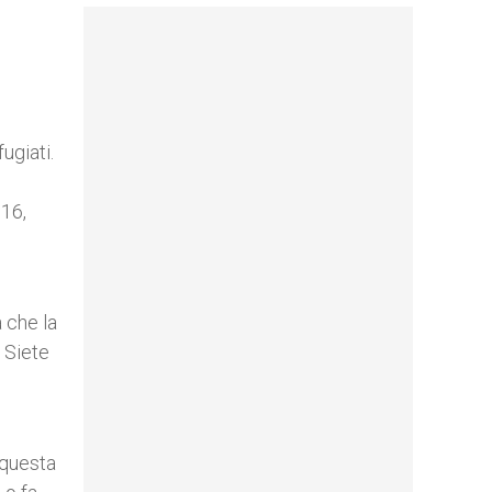
ugiati.
016,
 che la
 Siete
 questa