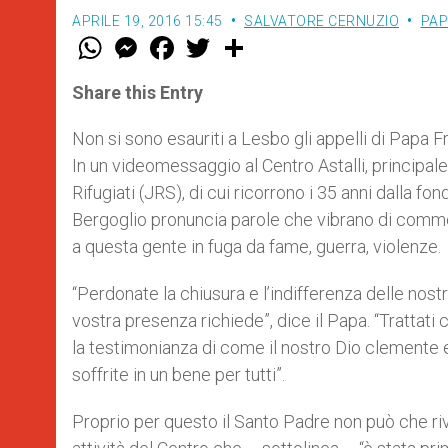
APRILE 19, 2016 15:45
SALVATORE CERNUZIO
PAP
W
M
F
T
S
h
e
a
w
h
a
s
c
i
a
t
s
e
t
r
Share this Entry
s
e
b
t
e
A
n
o
e
p
g
o
r
Non si sono esauriti a Lesbo gli appelli di Papa F
p
e
k
In un videomessaggio al Centro Astalli, principale a
r
Rifugiati (JRS), di cui ricorrono i 35 anni dalla 
Bergoglio pronuncia parole che vibrano di commo
a questa gente in fuga da fame, guerra, violenze.
“Perdonate la chiusura e l’indifferenza delle nos
vostra presenza richiede”, dice il Papa. “Trattat
la testimonianza di come il nostro Dio clemente e 
soffrite in un bene per tutti”.
Proprio per questo il Santo Padre non può che ri