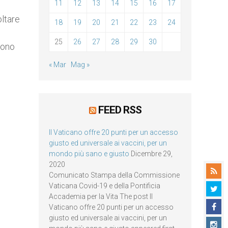
11
12
13
14
15
16
17
oltare
18
19
20
21
22
23
24
25
26
27
28
29
30
cono
« Mar
Mag »
FEED RSS
Il Vaticano offre 20 punti per un accesso
giusto ed universale ai vaccini, per un
mondo più sano e giusto
Dicembre 29,
2020
Comunicato Stampa della Commissione
Vaticana Covid-19 e della Pontificia
Accademia per la Vita The post Il
Vaticano offre 20 punti per un accesso
giusto ed universale ai vaccini, per un