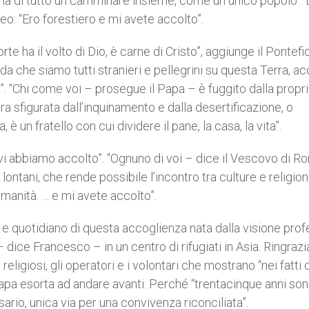
rima di tutto un camminare insieme, come un unico popolo”. 
eo: “Ero forestiero e mi avete accolto”.
te ha il volto di Dio, è carne di Cristo”, aggiunge il Pontefic
a che siamo tutti stranieri e pellegrini su questa Terra, ac
 “Chi come voi – prosegue il Papa – è fuggito dalla propri
ra sfigurata dall’inquinamento e dalla desertificazione, o
 è un fratello con cui dividere il pane, la casa, la vita”.
 vi abbiamo accolto”. “Ognuno di voi – dice il Vescovo di R
ontani, che rende possibile l’incontro tra culture e religion
umanità. … e mi avete accolto”.
o e quotidiano di questa accoglienza nata dalla visione prof
– dice Francesco – in un centro di rifugiati in Asia. Ringraz
e religiosi, gli operatori e i volontari che mostrano “nei fatti
Papa esorta ad andare avanti. Perché “trentacinque anni son
ario, unica via per una convivenza riconciliata”.