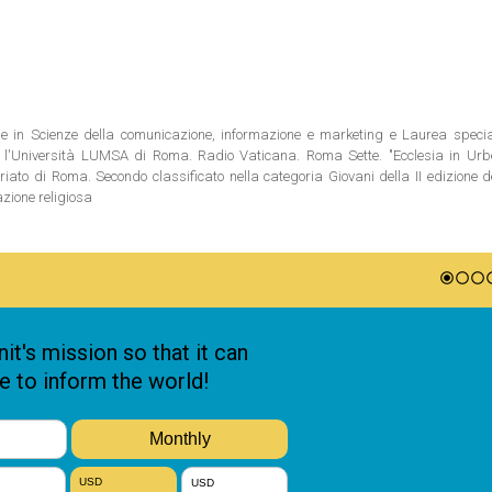
ale in Scienze della comunicazione, informazione e marketing e Laurea special
 l'Università LUMSA di Roma. Radio Vaticana. Roma Sette. "Ecclesia in Urbe"
riato di Roma. Secondo classificato nella categoria Giovani della II edizione 
azione religiosa