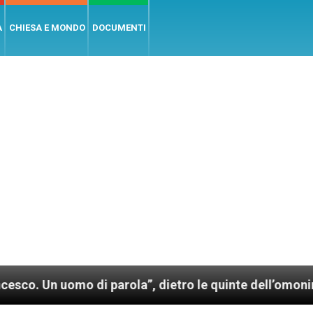
A
CHIESA E MONDO
DOCUMENTI
i parola”, dietro le quinte dell’omonimo film di Wim 