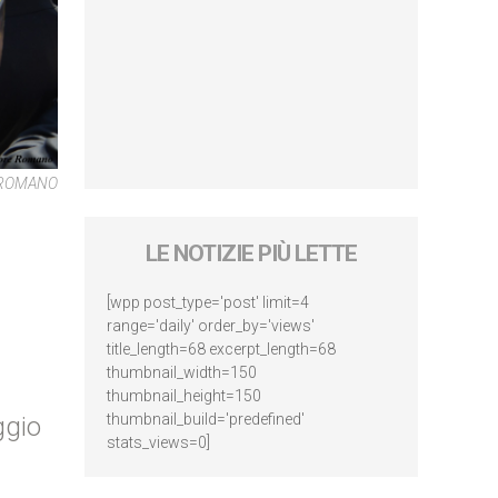
E ROMANO
LE NOTIZIE PIÙ LETTE
[wpp post_type='post' limit=4
range='daily' order_by='views'
title_length=68 excerpt_length=68
thumbnail_width=150
thumbnail_height=150
thumbnail_build='predefined'
ggio
stats_views=0]