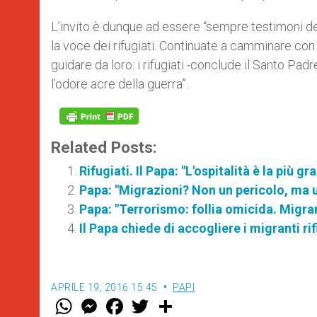
L’invito è dunque ad essere “sempre testimoni del
la voce dei rifugiati. Continuate a camminare con
guidare da loro: i rifugiati -conclude il Santo 
l’odore acre della guerra”.
Related Posts:
Rifugiati. Il Papa: "L'ospitalità è la più 
Papa: "Migrazioni? Non un pericolo, ma u
Papa: "Terrorismo: follia omicida. Migr
Il Papa chiede di accogliere i migranti r
APRILE 19, 2016 15:45
PAPI
W
M
F
T
S
h
e
a
w
h