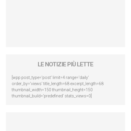
LE NOTIZIE PIÙ LETTE
[wpp post_type='post' limit=4 range='daily'
order_by='views' title_length=68 excerpt_length=68
thumbnail_width=150 thumbnail_height=150
thumbnail_build='predefined' stats_views=0]