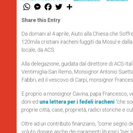
W
M
F
T
S
h
e
a
w
h
a
s
c
i
a
t
s
e
t
r
Share this Entry
s
e
b
t
e
A
n
o
e
p
g
o
r
Da domani al 4 aprile, Aiuto alla Chiesa che Soffre
p
e
k
120mila cristiani iracheni fuggiti da Mosul e dalla
r
locale, da ACS.
Alla delegazione, guidata dal direttore di ACS-It
Ventimiglia-San Remo, Monsignor Antonio Suetta,
Fabbri, ed il vescovo di Carpi, monsignor France
E proprio a monsignor Cavina, papa Francesco, ven
doni ed
una lettera per i fedeli iracheni
“che son
proprie città, case, proprietà, radici storiche e cu
Oltre ad un contributo finanziario, “come segno dell
voluto donare anche dei paramenti liturgici “per l