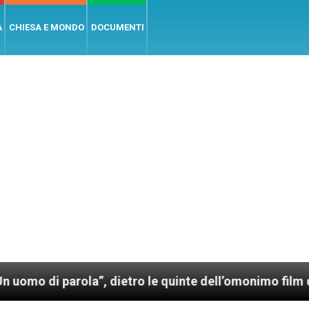
A
CHIESA E MONDO
DOCUMENTI
a”, dietro le quinte dell’omonimo film di Wim Wenders