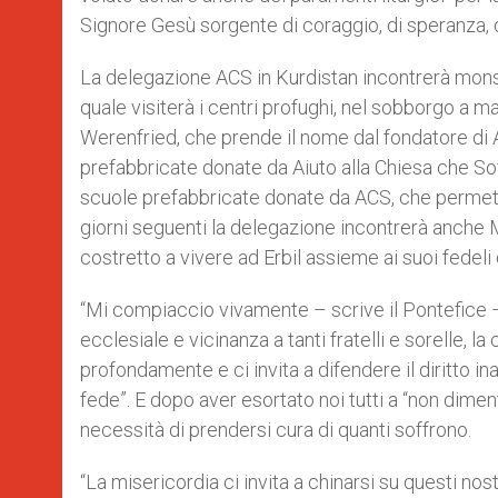
Signore Gesù sorgente di coraggio, di speranza, di
La delegazione ACS in Kurdistan incontrerà monsi
quale visiterà i centri profughi, nel sobborgo a m
Werenfried, che prende il nome dal fondatore di
prefabbricate donate da Aiuto alla Chiesa che Soff
scuole prefabbricate donate da ACS, che permetto
giorni seguenti la delegazione incontrerà anche
costretto a vivere ad Erbil assieme ai suoi fedeli 
“Mi compiaccio vivamente – scrive il Pontefice 
ecclesiale e vicinanza a tanti fratelli e sorelle, la
profondamente e ci invita a difendere il diritto i
fede”. E dopo aver esortato noi tutti a “non dime
necessità di prendersi cura di quanti soffrono.
“La misericordia ci invita a chinarsi su questi nostr