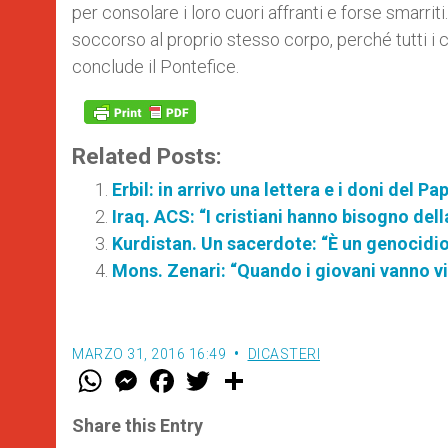
per consolare i loro cuori affranti e forse smarriti
soccorso al proprio stesso corpo, perché tutti i cr
conclude il Pontefice.
Related Posts:
Erbil: in arrivo una lettera e i doni del Pa
Iraq. ACS: “I cristiani hanno bisogno del
Kurdistan. Un sacerdote: “È un genocidio
Mons. Zenari: “Quando i giovani vanno 
MARZO 31, 2016 16:49
DICASTERI
W
M
F
T
S
h
e
a
w
h
a
s
c
i
a
t
s
e
t
r
Share this Entry
s
e
b
t
e