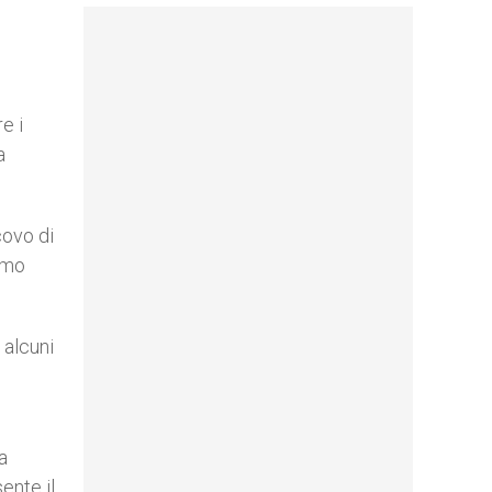
e i
a
covo di
imo
 alcuni
a
ente il