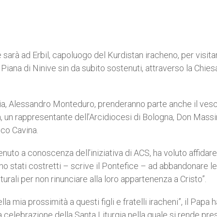
 sarà ad Erbil, capoluogo del Kurdistan iracheno, per visitar
 Piana di Ninive sin da subito sostenuti, attraverso la Chies
alia, Alessandro Monteduro, prenderanno parte anche il ves
 un rappresentante dell’Arcidiocesi di Bologna, Don Mass
sco Cavina.
uto a conoscenza dell’iniziativa di ACS, ha voluto affidare
o stati costretti – scrive il Pontefice – ad abbandonare le
lturali per non rinunciare alla loro appartenenza a Cristo”.
a mia prossimità a questi figli e fratelli iracheni”, il Papa h
a celebrazione della Santa Liturgia nella quale si rende pres