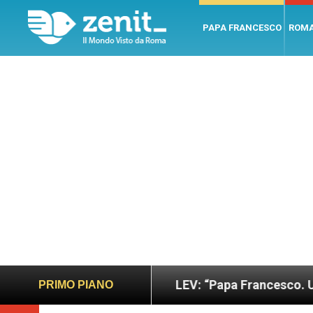
PAPA FRANCESCO
ROM
 giusto
LEV: “Papa Francesco. Un uomo di parol
PRIMO PIANO