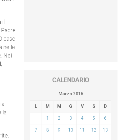
il
o Padre
50 case
à nelle
. Nei
,
CALENDARIO
Marzo 2016
ia
L
M
M
G
V
S
D
 la
1
2
3
4
5
6
7
8
9
10
11
12
13
ite,