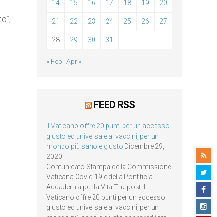
14
15
16
17
18
19
20
o”,
21
22
23
24
25
26
27
28
29
30
31
« Feb
Apr »
FEED RSS
Il Vaticano offre 20 punti per un accesso
giusto ed universale ai vaccini, per un
mondo più sano e giusto
Dicembre 29,
2020
Comunicato Stampa della Commissione
Vaticana Covid-19 e della Pontificia
Accademia per la Vita The post Il
Vaticano offre 20 punti per un accesso
giusto ed universale ai vaccini, per un