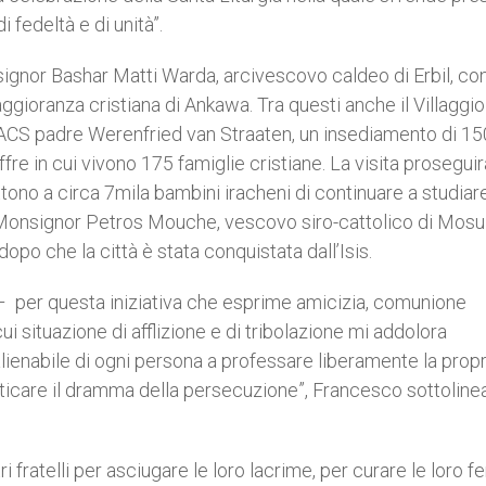
 fedeltà e di unità”.
gnor Bashar Matti Warda, arcivescovo caldeo di Erbil, con 
aggioranza cristiana di Ankawa. Tra questi anche il Villaggi
 ACS padre Werenfried van Straaten, un insediamento di 1
re in cui vivono 175 famiglie cristiane. La visita proseguir
no a circa 7mila bambini iracheni di continuare a studiare
 Monsignor Petros Mouche, vescovo siro-cattolico di Mosul
dopo che la città è stata conquistata dall’Isis.
– per questa iniziativa che esprime amicizia, comunione
 cui situazione di afflizione e di tribolazione mi addolora
nalienabile di ogni persona a professare liberamente la propr
nticare il dramma della persecuzione”, Francesco sottolinea
i fratelli per asciugare le loro lacrime, per curare le loro fer