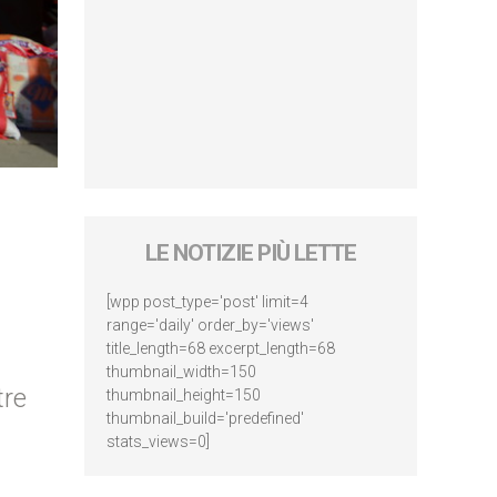
LE NOTIZIE PIÙ LETTE
[wpp post_type='post' limit=4
range='daily' order_by='views'
title_length=68 excerpt_length=68
thumbnail_width=150
tre
thumbnail_height=150
thumbnail_build='predefined'
stats_views=0]