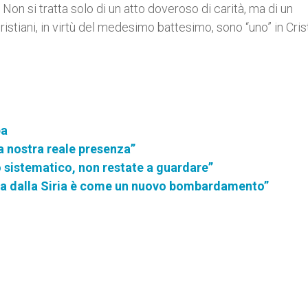
. Non si tratta solo di un atto doveroso di carità, ma di un
istiani, in virtù del medesimo battesimo, sono “uno” in Crist
pa
la nostra reale presenza”
 sistematico, non restate a guardare”
via dalla Siria è come un nuovo bombardamento”