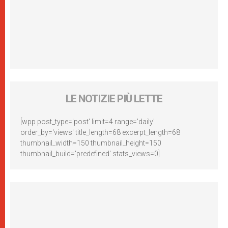
LE NOTIZIE PIÙ LETTE
[wpp post_type='post' limit=4 range='daily'
order_by='views' title_length=68 excerpt_length=68
thumbnail_width=150 thumbnail_height=150
thumbnail_build='predefined' stats_views=0]