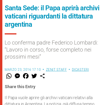
Santa Sede: il Papa aprirà archivi
vaticani riguardanti la dittatura
argentina
Lo conferma padre Federico Lombardi:
“Lavoro in corso, forse completo nei
prossimi mesi”
MARZO 23, 2016 17:10
ZENIT STAFF
DICASTERI
W
M
F
T
S
h
e
a
w
h
a
s
c
i
a
t
s
e
t
r
Share this Entry
s
e
b
t
e
A
n
o
e
p
g
o
r
Il Papa vuole aprire gli archivi vaticani relativi alla
p
e
k
dittatura in Argentina. La notizia, già diffusa tempo
r