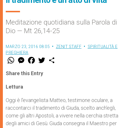
Meditazione quotidiana sulla Parola di
Dio — Mt 26,14-25
MARZO 23, 2016 08:05
ZENIT STAFF
SPIRITUALITÀ E
PREGHIERA
W
M
F
T
S
h
e
a
w
h
a
s
c
i
a
t
s
e
t
r
Share this Entry
s
e
b
t
e
A
n
o
e
p
g
o
r
Lettura
p
e
k
r
Oggi è l’evangelista Matteo, testimone oculare, a
raccontarci il tradimento di Giuda, scelto anch’egli,
come gli altri Apostoli, a vivere nella cerchia stretta
degli amici di Gesù. Giuda consegna il Maestro per