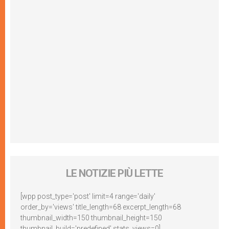
LE NOTIZIE PIÙ LETTE
[wpp post_type='post' limit=4 range='daily'
order_by='views' title_length=68 excerpt_length=68
thumbnail_width=150 thumbnail_height=150
thumbnail_build='predefined' stats_views=0]