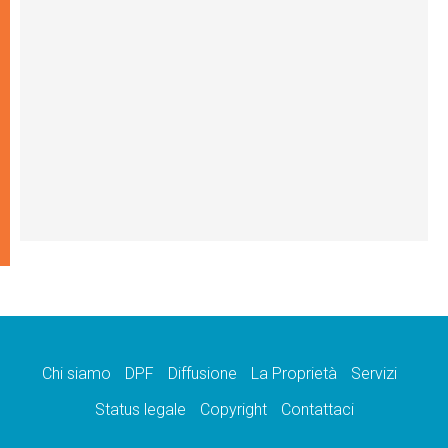
Chi siamo
DPF
Diffusione
La Proprietà
Servizi
Status legale
Copyright
Contattaci