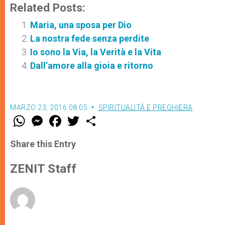
Related Posts:
Maria, una sposa per Dio
La nostra fede senza perdite
Io sono la Via, la Verità e la Vita
Dall’amore alla gioia e ritorno
MARZO 23, 2016 08:05
SPIRITUALITÀ E PREGHIERA
W
M
F
T
S
h
e
a
w
h
a
s
c
i
a
t
s
e
t
r
Share this Entry
s
e
b
t
e
A
n
o
e
p
g
o
r
ZENIT Staff
p
e
k
r