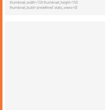
thumbnail_width=150 thumbnail_height=150
thumbnail_build='predefined' stats_views=0]