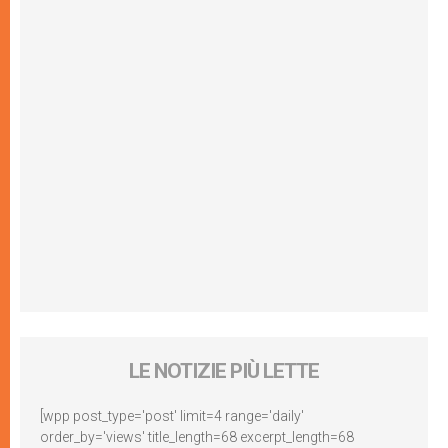
LE NOTIZIE PIÙ LETTE
[wpp post_type='post' limit=4 range='daily'
order_by='views' title_length=68 excerpt_length=68