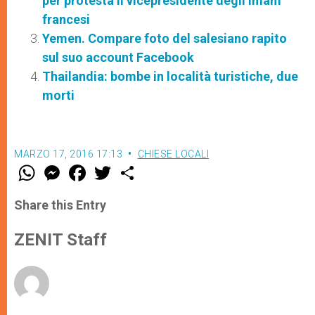
per protesta il vicepresidente degli imam
francesi
Yemen. Compare foto del salesiano rapito
sul suo account Facebook
Thailandia: bombe in località turistiche, due
morti
MARZO 17, 2016 17:13
CHIESE LOCALI
W
M
F
T
S
h
e
a
w
h
a
s
c
i
a
t
s
e
t
r
Share this Entry
s
e
b
t
e
A
n
o
e
p
g
o
r
ZENIT Staff
p
e
k
r