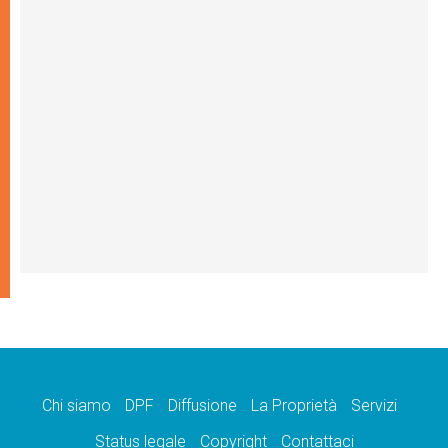
Chi siamo
DPF
Diffusione
La Proprietà
Servizi
Status legale
Copyright
Contattaci