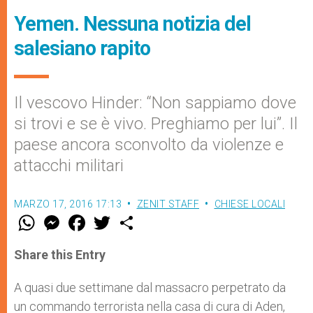
Yemen. Nessuna notizia del
salesiano rapito
Il vescovo Hinder: “Non sappiamo dove
si trovi e se è vivo. Preghiamo per lui”. Il
paese ancora sconvolto da violenze e
attacchi militari
MARZO 17, 2016 17:13
ZENIT STAFF
CHIESE LOCALI
W
M
F
T
S
h
e
a
w
h
a
s
c
i
a
t
s
e
t
r
Share this Entry
s
e
b
t
e
A
n
o
e
p
g
o
r
A quasi due settimane dal massacro perpetrato da
p
e
k
un commando terrorista nella casa di cura di Aden,
r