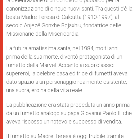
la celebrazione di un concistoro pubblico per la
r
canonizzazione di cinque nuovi santi. Tra questi c’è la
beata Madre Teresa di Calcutta (1910-1997), al
secolo Anjezë Gonxhe Bojaxhiu, fondatrice delle
Missionarie della Misericordia.
La futura amatissima santa, nel 1984, molti anni
prima della sua morte, diventò protagonista di un
fumetto della Marvel. Accanto ai suoi classici
supereroi, la celebre casa editrice di fumetti aveva
dato spazio a un personaggio realmente esistente,
una suora, eroina della vita reale.
La pubblicazione era stata preceduta un anno prima
da un fumetto analogo su papa Giovanni Paolo II, che
aveva riscosso un notevole successo di vendita.
Il fumetto su Madre Teresa è oggi fruibile tramite