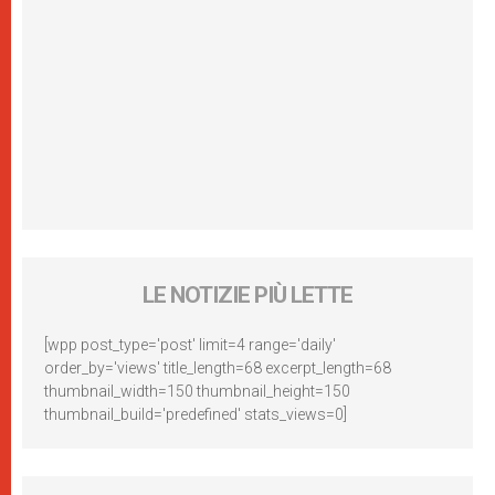
LE NOTIZIE PIÙ LETTE
[wpp post_type='post' limit=4 range='daily'
order_by='views' title_length=68 excerpt_length=68
thumbnail_width=150 thumbnail_height=150
thumbnail_build='predefined' stats_views=0]