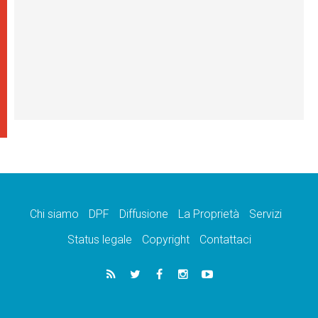
Chi siamo
DPF
Diffusione
La Proprietà
Servizi
Status legale
Copyright
Contattaci