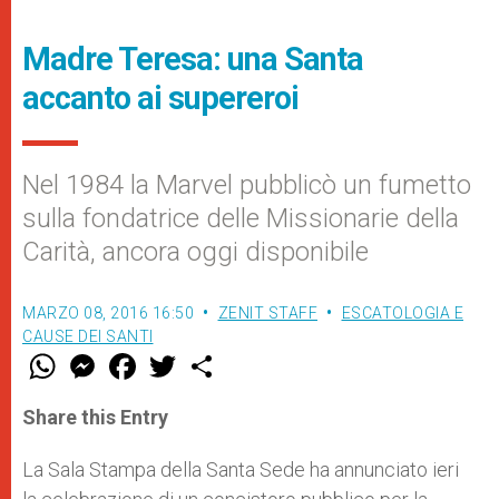
Madre Teresa: una Santa
accanto ai supereroi
Nel 1984 la Marvel pubblicò un fumetto
sulla fondatrice delle Missionarie della
Carità, ancora oggi disponibile
MARZO 08, 2016 16:50
ZENIT STAFF
ESCATOLOGIA E
CAUSE DEI SANTI
W
M
F
T
S
h
e
a
w
h
a
s
c
i
a
t
s
e
t
r
Share this Entry
s
e
b
t
e
A
n
o
e
p
g
o
r
La Sala Stampa della Santa Sede ha annunciato ieri
p
e
k