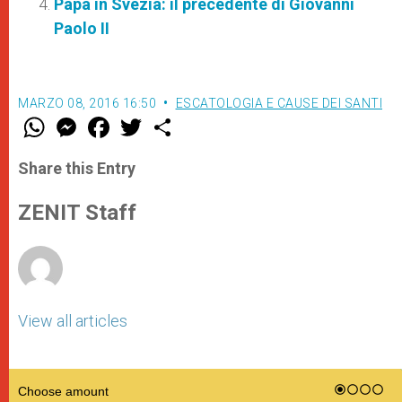
Papa in Svezia: il precedente di Giovanni
Paolo II
MARZO 08, 2016 16:50
ESCATOLOGIA E CAUSE DEI SANTI
W
M
F
T
S
h
e
a
w
h
a
s
c
i
a
t
s
e
t
r
Share this Entry
s
e
b
t
e
A
n
o
e
p
g
o
r
ZENIT Staff
p
e
k
r
View all articles