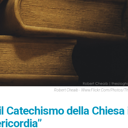
Robert Cheaib - Www.flickr.com/photos/t
l Catechismo della Chiesa 
ricordia”