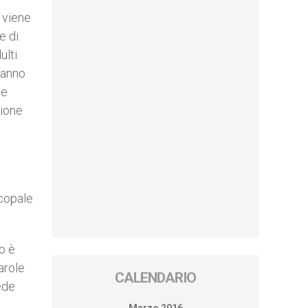
 viene
e di
lti.
eranno
 e
sione
scopale
o è
arole
CALENDARIO
ede