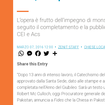
L’opera è frutto dell’impegno di mon
seguito il completamento e la pubbli
CEI e Acs
MARZO 07, 2016 12:00
ZENIT STAFF
CHIESE LOCA
W
M
F
T
S
h
e
a
w
h
a
s
c
i
a
t
s
e
t
r
Share this Entry
s
e
b
t
e
A
n
o
e
p
g
o
r
“Dopo 13 anni di intenso lavoro, il Catechismo del
p
e
k
approvato dalla Santa Sede, dato alle stampe e ap
r
completata nell’Anno del Giubileo. Sarà un testo u
Robert Mc Culloch, oggi Procuratore generale del
Pakistan, annuncia a
Fides
che la Chiesa in Pakis