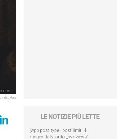
heologhia
in
LE NOTIZIE PIÙ LETTE
[wpp post_type='post' limit=4
range='daily' order_by='views'