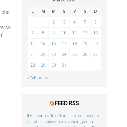
Marzo 2016
o che
L
M
M
G
V
S
D
1
2
3
4
5
6
verso
7
8
9
10
11
12
13
n”.
14
15
16
17
18
19
20
21
22
23
24
25
26
27
28
29
30
31
« Feb
Apr »
FEED RSS
Il Vaticano offre 20 punti per un accesso
giusto ed universale ai vaccini, per un