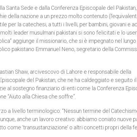
la Santa Sede e dalla Conferenza Episcopale del Pakistan,
cchie della nazione a un prezzo molto contenuto (l’equivalent
 per la catechesi, a tutti i livelli, per bambini, giovani e adu
 molti leader musulmani pakistani si sono felicitati e lo us
ica” aggiunge il missionario, che si è impegnato nel lungo
cattolico pakistano Emmanuel Neno, segretario della Commis
astian Shaw, arcivescovo di Lahore e responsabile della
iscopale del Pakistan, che ne ha caldeggiato e seguito il
ie al sostegno finanziario di enti come la Conferenza Epi
ne “Aiuto alla Chiesa che soffre”.
rzo a livello terminologico: “Nessun termine del Catechism
to, dunque, anche un lavoro creativo: abbiamo coniato nuove p
to come ‘transustanziazione’ o altri concetti propri della f