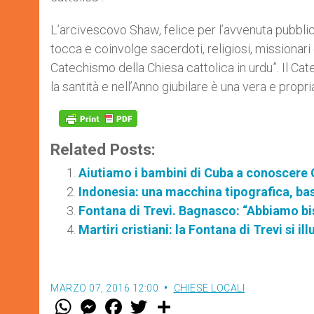
L’arcivescovo Shaw, felice per l’avvenuta pubbl
tocca e coinvolge sacerdoti, religiosi, missionari 
Catechismo della Chiesa cattolica in urdu”. Il C
la santità e nell’Anno giubilare è una vera e propr
Related Posts:
Aiutiamo i bambini di Cuba a conoscere
Indonesia: una macchina tipografica, ba
Fontana di Trevi. Bagnasco: “Abbiamo bi
Martiri cristiani: la Fontana di Trevi si il
MARZO 07, 2016 12:00
CHIESE LOCALI
W
M
F
T
S
h
e
a
w
h