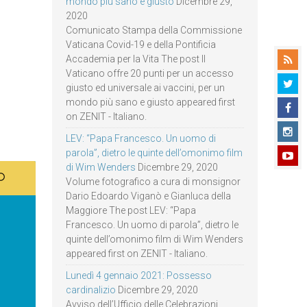
mondo più sano e giusto
Dicembre 29,
2020
Comunicato Stampa della Commissione
Vaticana Covid-19 e della Pontificia
Accademia per la Vita The post Il
Vaticano offre 20 punti per un accesso
giusto ed universale ai vaccini, per un
mondo più sano e giusto appeared first
on ZENIT - Italiano.
LEV: “Papa Francesco. Un uomo di
parola”, dietro le quinte dell’omonimo film
di Wim Wenders
Dicembre 29, 2020
Volume fotografico a cura di monsignor
Dario Edoardo Viganò e Gianluca della
Maggiore The post LEV: “Papa
Francesco. Un uomo di parola”, dietro le
quinte dell’omonimo film di Wim Wenders
appeared first on ZENIT - Italiano.
Lunedì 4 gennaio 2021: Possesso
cardinalizio
Dicembre 29, 2020
Avviso dell’Ufficio delle Celebrazioni