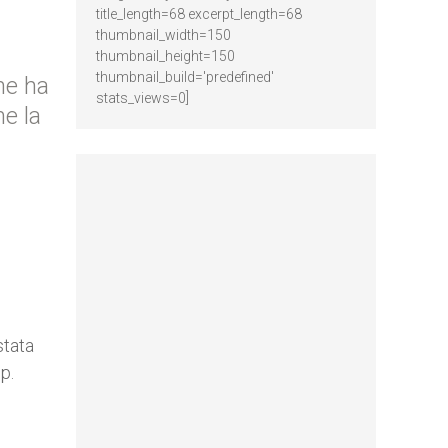
title_length=68 excerpt_length=68
thumbnail_width=150
thumbnail_height=150
thumbnail_build='predefined'
he ha
stats_views=0]
me la
stata
p.