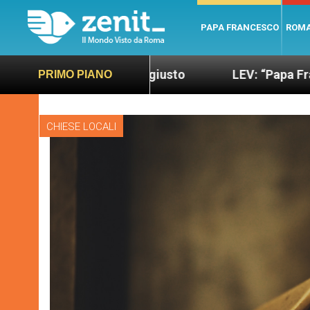
PAPA FRANCESCO
ROM
 più sano e giusto
LEV: “Papa Francesco. Un uom
PRIMO PIANO
CHIESE LOCALI