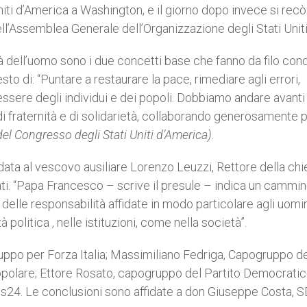
iti d’America a Washington, e il giorno dopo invece si recò
l’Assemblea Generale dell’Organizzazione degli Stati Uniti
ità dell’uomo sono i due concetti base che fanno da filo con
esto di: “Puntare a restaurare la pace, rimediare agli errori,
ssere degli individui e dei popoli. Dobbiamo andare avanti
di fraternità e di solidarietà, collaborando generosamente pe
el Congresso degli Stati Uniti d’America).
fidata al vescovo ausiliare Lorenzo Leuzzi, Rettore della chi
i. “Papa Francesco – scrive il presule – indica un cammi
 delle responsabilità affidate in modo particolare agli uomin
 politica , nelle istituzioni, come nella società”.
ppo per Forza Italia; Massimiliano Fedriga, Capogruppo de
polare; Ettore Rosato, capogruppo del Partito Democratic
24. Le conclusioni sono affidate a don Giuseppe Costa, S