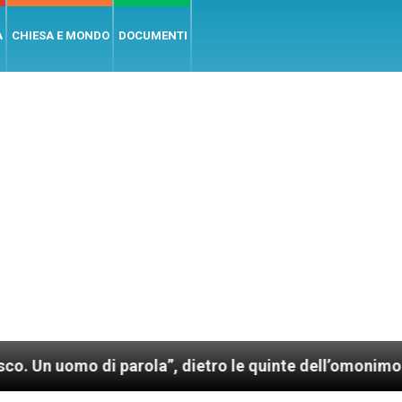
A
CHIESA E MONDO
DOCUMENTI
arola”, dietro le quinte dell’omonimo film di Wim Wen