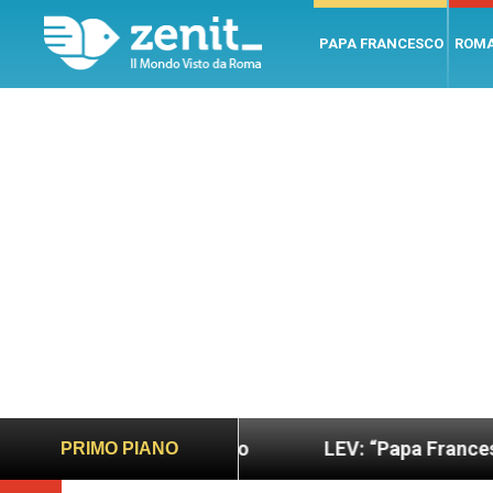
PAPA FRANCESCO
ROM
no e giusto
LEV: “Papa Francesco. Un uomo di p
PRIMO PIANO