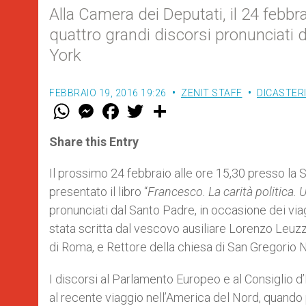
Alla Camera dei Deputati, il 24 febbr
quattro grandi discorsi pronunciati
York
FEBBRAIO 19, 2016 19:26
ZENIT STAFF
DICASTER
W
M
F
T
S
h
e
a
w
h
a
s
c
i
a
t
s
e
t
r
Share this Entry
s
e
b
t
e
A
n
o
e
p
g
o
r
Il prossimo 24 febbraio alle ore 15,30 presso la 
p
e
k
presentato il libro “
Francesco. La carità politica. 
r
pronunciati dal Santo Padre, in occasione dei vi
stata scritta dal vescovo ausiliare Lorenzo Leuzzi,
di Roma, e Rettore della chiesa di San Gregorio 
I discorsi al Parlamento Europeo e al Consiglio d
al recente viaggio nell’America del Nord, quand