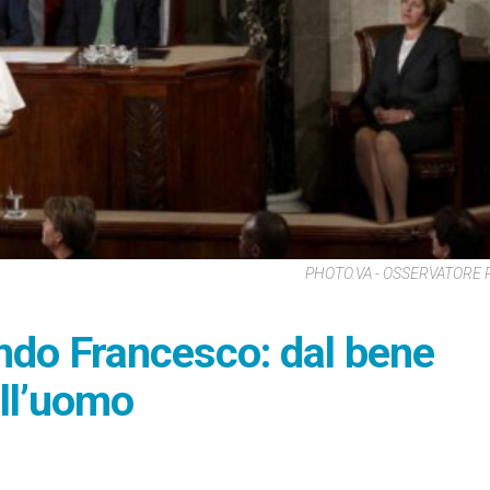
PHOTO.VA - OSSERVATORE
ondo Francesco: dal bene
ell’uomo