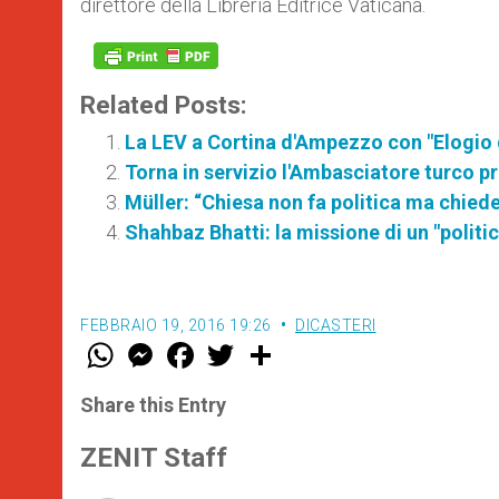
direttore della Libreria Editrice Vaticana.
Related Posts:
La LEV a Cortina d'Ampezzo con "Elogio d
Torna in servizio l'Ambasciatore turco pr
Müller: “Chiesa non fa politica ma chiede 
Shahbaz Bhatti: la missione di un "politi
FEBBRAIO 19, 2016 19:26
DICASTERI
W
M
F
T
S
h
e
a
w
h
a
s
c
i
a
t
s
e
t
r
Share this Entry
s
e
b
t
e
A
n
o
e
p
g
o
r
ZENIT Staff
p
e
k
r