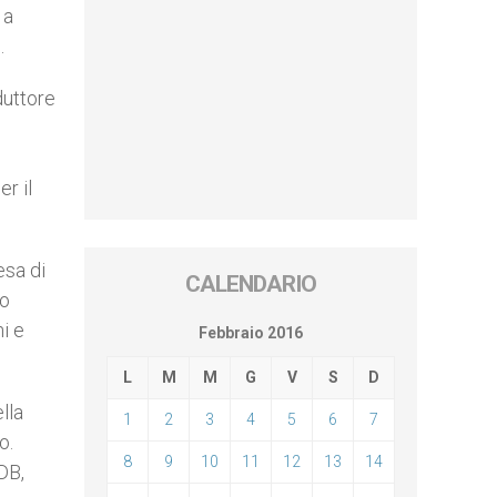
 a
.
duttore
r il
esa di
CALENDARIO
no
i e
Febbraio 2016
L
M
M
G
V
S
D
lla
1
2
3
4
5
6
7
o.
8
9
10
11
12
13
14
DB,