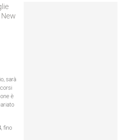
lie
e New
o, sarà
scorsi
ione è
cariato
, fino