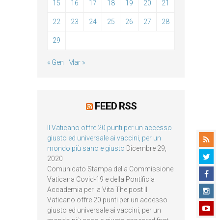
15
16
17
18
19
20
21
22
23
24
25
26
27
28
29
« Gen
Mar »
FEED RSS
Il Vaticano offre 20 punti per un accesso
giusto ed universale ai vaccini, per un
mondo più sano e giusto
Dicembre 29,
2020
Comunicato Stampa della Commissione
Vaticana Covid-19 e della Pontificia
Accademia per la Vita The post Il
Vaticano offre 20 punti per un accesso
giusto ed universale ai vaccini, per un