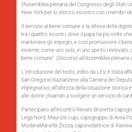
l’Assemblea plenaria del Congresso degli Stati Un
New York per lo storico incontro con i membri del
Il servizio al bene comune e la difesa della dign
tra i quattro incontri, dove il papa ha più volte chi
mantenere gli impegni, e così promuovere il bene
insieme, come uno solo, in uno spirito rinnovato, 
bene comune”.
(Discorso all’Assemblea plenaria d
L’introduzione del testo, edito da LEV, è stata af
San Gregorio Nazianzeno alla Camera dei Deputat
impegnativo, all’altezza della situazione storica e
alle donne chiamati a svolgere un servizio di carità
Partecipano all’incontro Renato Brunetta Capogru
Lega Nord; Maurizio Lupi, capogruppo di Area Po
ModeraMariella Zezza, caporedattrice di Rainews