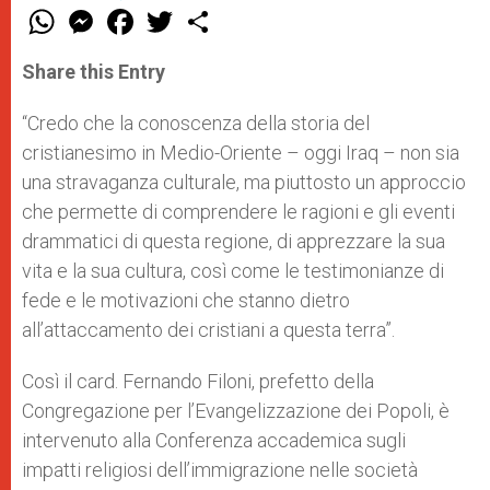
W
M
F
T
S
h
e
a
w
h
a
s
c
i
a
t
s
e
t
r
Share this Entry
s
e
b
t
e
A
n
o
e
p
g
o
r
“Credo che la conoscenza della storia del
p
e
k
cristianesimo in Medio-Oriente – oggi Iraq – non sia
r
una stravaganza culturale, ma piuttosto un approccio
che permette di comprendere le ragioni e gli eventi
drammatici di questa regione, di apprezzare la sua
vita e la sua cultura, così come le testimonianze di
fede e le motivazioni che stanno dietro
all’attaccamento dei cristiani a questa terra”.
Così il card. Fernando Filoni, prefetto della
Congregazione per l’Evangelizzazione dei Popoli, è
intervenuto alla Conferenza accademica sugli
impatti religiosi dell’immigrazione nelle società