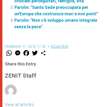
cristiani perseguitati, famiglia, vita
Parolin: "Santa Sede preoccupata per
un'Europa che costruisce muri e non ponti"
Parolin: "Non c'è sviluppo umano integrale
senza la pace"
FEBBRAIO 17, 2016 17:30
DICASTERI
W
M
F
T
S
h
e
a
w
h
a
s
c
i
a
t
s
e
t
r
Share this Entry
s
e
b
t
e
A
n
o
e
p
g
o
r
ZENIT Staff
p
e
k
r
View all articles