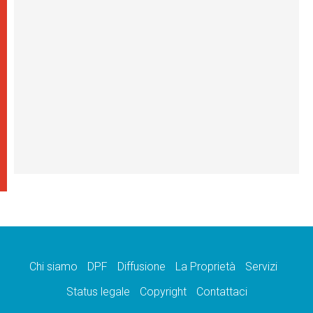
Chi siamo
DPF
Diffusione
La Proprietà
Servizi
Status legale
Copyright
Contattaci