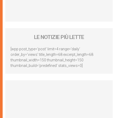
LE NOTIZIE PIÙ LETTE
[wpp post_type='post' limit=4 range='daily'
order_by='views' title_length=68 excerpt_length=68
thumbnail_width=150 thumbnail_height=150
thumbnail_build='predefined' stats_views=0]