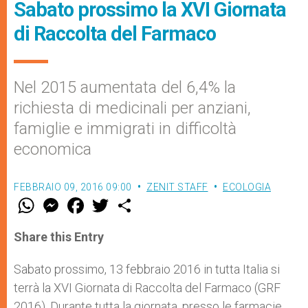
Sabato prossimo la XVI Giornata
di Raccolta del Farmaco
Nel 2015 aumentata del 6,4% la
richiesta di medicinali per anziani,
famiglie e immigrati in difficoltà
economica
FEBBRAIO 09, 2016 09:00
ZENIT STAFF
ECOLOGIA
W
M
F
T
S
h
e
a
w
h
a
s
c
i
a
t
s
e
t
r
Share this Entry
s
e
b
t
e
A
n
o
e
p
g
o
r
Sabato prossimo, 13 febbraio 2016 in tutta Italia si
p
e
k
terrà la XVI Giornata di Raccolta del Farmaco (GRF
r
2016). Durante tutta la giornata, presso le farmacie