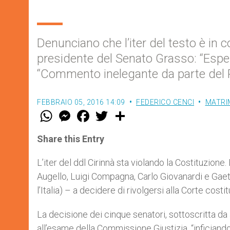
Denunciano che l’iter del testo è in co
presidente del Senato Grasso: “Esped
“Commento inelegante da parte del 
FEBBRAIO 05, 2016 14:09
FEDERICO CENCI
MATRI
W
M
F
T
S
h
e
a
w
h
a
s
c
i
a
t
s
e
t
r
Share this Entry
s
e
b
t
e
A
n
o
e
p
g
o
r
L’iter del ddl Cirinnà sta violando la Costituzion
p
e
k
Augello, Luigi Compagna, Carlo Giovanardi e Gaeta
r
l’Italia) – a decidere di rivolgersi alla Corte costi
La decisione dei cinque senatori, sottoscritta da al
all’esame della Commissione Giustizia, “inficiando