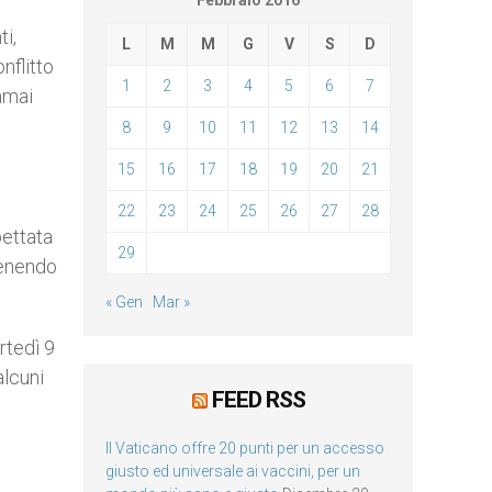
Febbraio 2016
ti,
L
M
M
G
V
S
D
onflitto
1
2
3
4
5
6
7
mmai
8
9
10
11
12
13
14
15
16
17
18
19
20
21
22
23
24
25
26
27
28
pettata
29
itenendo
« Gen
Mar »
rtedì 9
alcuni
FEED RSS
Il Vaticano offre 20 punti per un accesso
giusto ed universale ai vaccini, per un