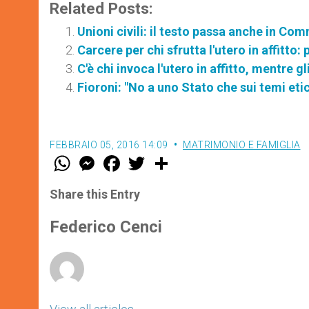
Related Posts:
Unioni civili: il testo passa anche in Co
Carcere per chi sfrutta l'utero in affitt
C'è chi invoca l'utero in affitto, mentre g
Fioroni: "No a uno Stato che sui temi etic
FEBBRAIO 05, 2016 14:09
MATRIMONIO E FAMIGLIA
W
M
F
T
S
h
e
a
w
h
a
s
c
i
a
t
s
e
t
r
Share this Entry
s
e
b
t
e
A
n
o
e
p
g
o
r
Federico Cenci
p
e
k
r