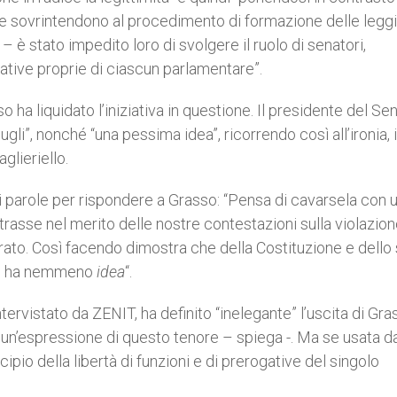
che sovrintendono al procedimento di formazione delle leggi”
 è stato impedito loro di svolgere il ruolo di senatori,
ative proprie di ciascun parlamentare”.
 ha liquidato l’iniziativa in questione. Il presidente del Se
li”, nonché “una pessima idea”, ricorrendo così all’ironia, 
lieriello.
 di parole per rispondere a Grasso: “Pensa di cavarsela con 
rasse nel merito delle nostre contestazioni sulla violazio
erato. Così facendo dimostra che della Costituzione e dello
non ha nemmeno
idea
“.
ervistato da ZENIT, ha definito “inelegante” l’uscita di Gra
e un’espressione di questo tenore – spiega -. Ma se usata d
ipio della libertà di funzioni e di prerogative del singolo