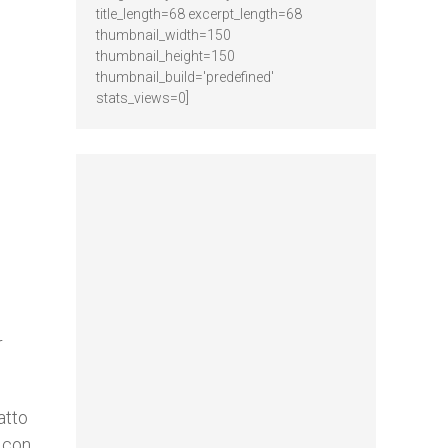
title_length=68 excerpt_length=68
thumbnail_width=150
thumbnail_height=150
thumbnail_build='predefined'
stats_views=0]
r
atto
o con