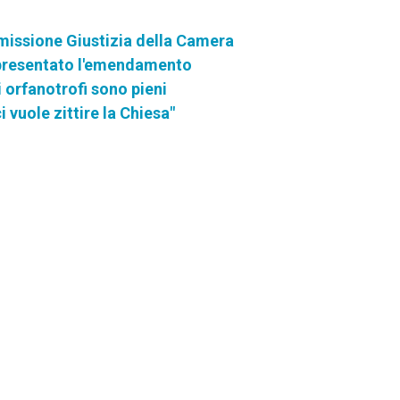
mmissione Giustizia della Camera
o: presentato l'emendamento
li orfanotrofi sono pieni
i vuole zittire la Chiesa"