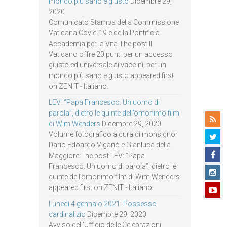
mondo più sano e giusto
Dicembre 29,
2020
Comunicato Stampa della Commissione
Vaticana Covid-19 e della Pontificia
Accademia per la Vita The post Il
Vaticano offre 20 punti per un accesso
giusto ed universale ai vaccini, per un
mondo più sano e giusto appeared first
on ZENIT - Italiano.
LEV: “Papa Francesco. Un uomo di
parola”, dietro le quinte dell’omonimo film
di Wim Wenders
Dicembre 29, 2020
Volume fotografico a cura di monsignor
Dario Edoardo Viganò e Gianluca della
Maggiore The post LEV: “Papa
Francesco. Un uomo di parola”, dietro le
quinte dell’omonimo film di Wim Wenders
appeared first on ZENIT - Italiano.
Lunedì 4 gennaio 2021: Possesso
cardinalizio
Dicembre 29, 2020
Avviso dell’Ufficio delle Celebrazioni