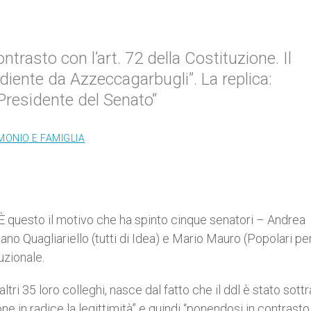
ntrasto con l’art. 72 della Costituzione. Il
iente da Azzeccagarbugli”. La replica:
Presidente del Senato”
MONIO E FAMIGLIA
e. È questo il motivo che ha spinto cinque senatori – Andrea
no Quagliariello (tutti di Idea) e Mario Mauro (Popolari pe
tuzionale.
tri 35 loro colleghi, nasce dal fatto che il ddl è stato sottr
ne in radice la legittimità” e quindi “ponendosi in contrast