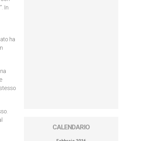
. In
nato ha
in
una
ne
 stesso
sso.
al
CALENDARIO