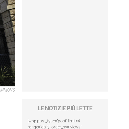
COMMONS
LE NOTIZIE PIÙ LETTE
[wpp post_type='post' limit=4
range='daily' order_by='views'