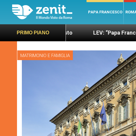
PAPA FRANCESCO
ROM
 sano e giusto
LEV: “Papa Francesco. Un uomo di
PRIMO PIANO
MATRIMONIO E FAMIGLIA