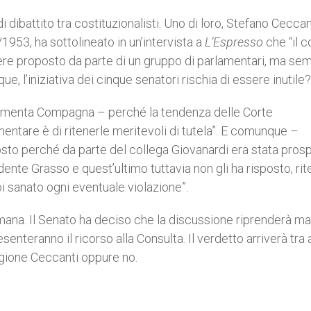
 dibattito tra costituzionalisti. Uno di loro, Stefano Ceccan
1953, ha sottolineato in un’intervista a
L’Espresso
che “il c
ssere proposto da parte di un gruppo di parlamentari, ma se
e, l’iniziativa dei cinque senatori rischia di essere inutile?
mmenta Compagna – perché la tendenza delle Corte
mentare è di ritenerle meritevoli di tutela”. E comunque –
posto perché da parte del collega Giovanardi era stata pros
idente Grasso e quest’ultimo tuttavia non gli ha risposto, r
oi sanato ogni eventuale violazione”.
mana. Il Senato ha deciso che la discussione riprenderà ma
senteranno il ricorso alla Consulta. Il verdetto arriverà tra 
agione Ceccanti oppure no.