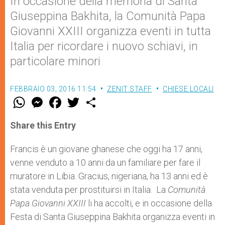
In occasione della memoria di Santa
Giuseppina Bakhita, la Comunità Papa
Giovanni XXIII organizza eventi in tutta
Italia per ricordare i nuovo schiavi, in
particolare minori
FEBBRAIO 03, 2016 11:54
ZENIT STAFF
CHIESE LOCALI
W
M
F
T
S
h
e
a
w
h
a
s
c
i
a
t
s
e
t
r
Share this Entry
s
e
b
t
e
A
n
o
e
p
g
o
r
Francis è un giovane ghanese che oggi ha 17 anni,
p
e
k
venne venduto a 10 anni da un familiare per fare il
r
muratore in Libia. Gracius, nigeriana, ha 13 anni ed è
stata venduta per prostituirsi in Italia. La
Comunità
Papa Giovanni XXIII
li ha accolti, e in occasione della
Festa di Santa Giuseppina Bakhita organizza eventi in