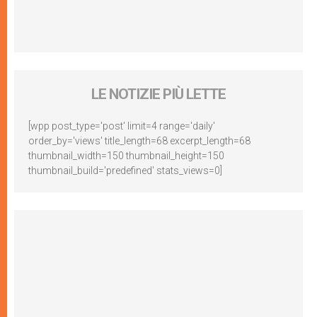
LE NOTIZIE PIÙ LETTE
[wpp post_type='post' limit=4 range='daily'
order_by='views' title_length=68 excerpt_length=68
thumbnail_width=150 thumbnail_height=150
thumbnail_build='predefined' stats_views=0]