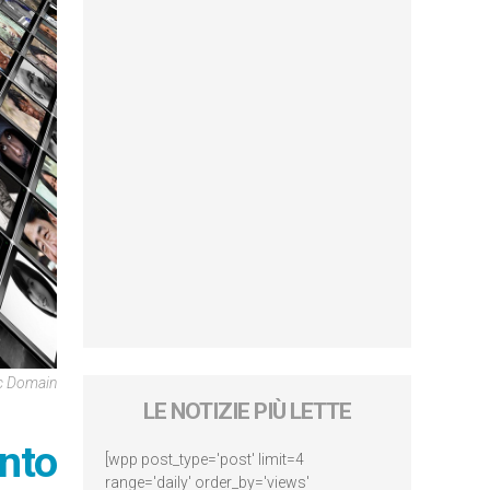
ic Domain
LE NOTIZIE PIÙ LETTE
ento
[wpp post_type='post' limit=4
range='daily' order_by='views'