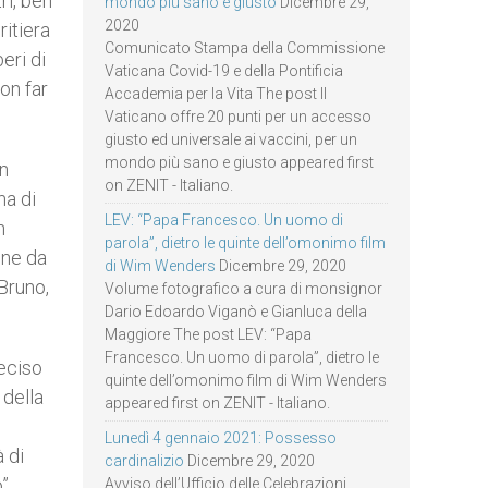
ri, ben
mondo più sano e giusto
Dicembre 29,
2020
ritiera
Comunicato Stampa della Commissione
eri di
Vaticana Covid-19 e della Pontificia
non far
Accademia per la Vita The post Il
Vaticano offre 20 punti per un accesso
giusto ed universale ai vaccini, per un
mondo più sano e giusto appeared first
un
on ZENIT - Italiano.
ma di
LEV: “Papa Francesco. Un uomo di
n
parola”, dietro le quinte dell’omonimo film
iene da
di Wim Wenders
Dicembre 29, 2020
 Bruno,
Volume fotografico a cura di monsignor
Dario Edoardo Viganò e Gianluca della
Maggiore The post LEV: “Papa
Francesco. Un uomo di parola”, dietro le
deciso
quinte dell’omonimo film di Wim Wenders
 della
appeared first on ZENIT - Italiano.
Lunedì 4 gennaio 2021: Possesso
 di
cardinalizio
Dicembre 29, 2020
”.
Avviso dell’Ufficio delle Celebrazioni