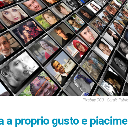
Pixabay CC0 - Geralt, Publ
ra a proprio gusto e piacim