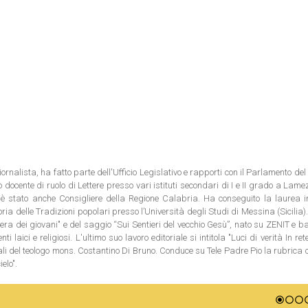
ornalista, ha fatto parte dell'Ufficio Legislativo e rapporti con il Parlamento del
 docente di ruolo di Lettere presso vari istituti secondari di I e II grado a Lam
è stato anche Consigliere della Regione Calabria. Ha conseguito la laurea i
oria delle Tradizioni popolari presso l’Università degli Studi di Messina (Sicilia).
a dei giovani" e del saggio “Sui Sentieri del vecchio Gesù”, nato su ZENIT e b
ti laici e religiosi. L'ultimo suo lavoro editoriale si intitola "Luci di verità In ret
ali del teologo mons. Costantino Di Bruno. Conduce su Tele Padre Pio la rubrica c
elo".