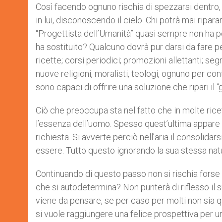
Così facendo ognuno rischia di spezzarsi dentro, d
in lui, disconoscendo il cielo. Chi potrà mai ripar
“Progettista dell’Umanità” quasi sempre non ha po
ha sostituito? Qualcuno dovrà pur darsi da fare per
ricette; corsi periodici; promozioni allettanti; seg
nuove religioni, moralisti, teologi, ognuno per c
sono capaci di offrire una soluzione che ripari il
Ciò che preoccupa sta nel fatto che in molte ricett
l’essenza dell’uomo. Spesso quest’ultima appare 
richiesta. Si avverte perciò nell’aria il consolidar
essere. Tutto questo ignorando la sua stessa natur
Continuando di questo passo non si rischia forse 
che si autodetermina? Non punterà di riflesso il
viene da pensare, se per caso per molti non sia q
si vuole raggiungere una felice prospettiva per u