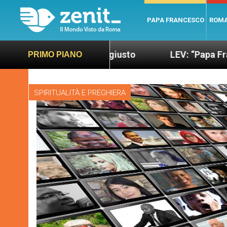
PAPA FRANCESCO
ROM
più sano e giusto
LEV: “Papa Francesco. Un uom
PRIMO PIANO
SPIRITUALITÀ E PREGHIERA