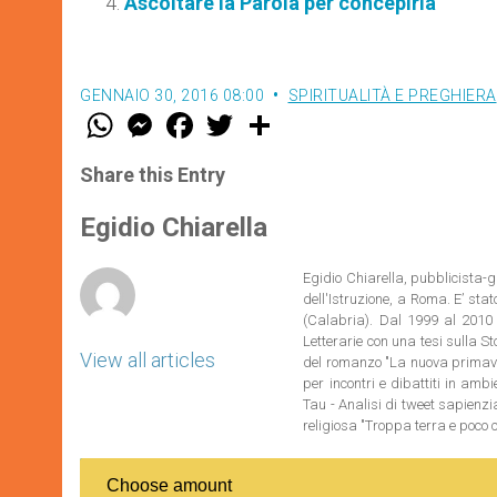
Ascoltare la Parola per concepirla
GENNAIO 30, 2016 08:00
SPIRITUALITÀ E PREGHIERA
W
M
F
T
S
h
e
a
w
h
a
s
c
i
a
t
s
e
t
r
Share this Entry
s
e
b
t
e
A
n
o
e
p
g
o
r
Egidio Chiarella
p
e
k
r
Egidio Chiarella, pubblicista-gi
dell'Istruzione,
a Roma. E’ stato
(Calabria). Dal 1999 al 2010 
Letterarie con una tesi sulla St
View all articles
del romanzo "La nuova primaver
per incontri e dibattiti in ambien
Tau - Analisi di tweet sapienzi
religiosa "Troppa terra e poco ci