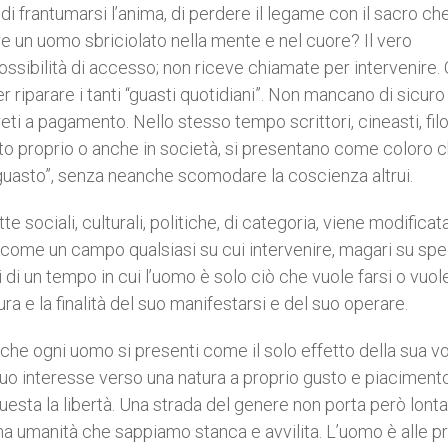
i frantumarsi l’anima, di perdere il legame con il sacro ch
are un uomo sbriciolato nella mente e nel cuore? Il vero
ssibilità di accesso; non riceve chiamate per intervenire. 
 riparare i tanti “guasti quotidiani”. Non mancano di sicuro 
reti a pagamento. Nello stesso tempo scrittori, cineasti, filo
onto proprio o anche in società, si presentano come coloro 
 “guasto”, senza neanche scomodare la coscienza altrui.
e sociali, culturali, politiche, di categoria, viene modificat
come un campo qualsiasi su cui intervenire, magari su spe
si di un tempo in cui l’uomo è solo ciò che vuole farsi o vuol
a e la finalità del suo manifestarsi e del suo operare.
che ogni uomo si presenti come il solo effetto della sua v
 suo interesse verso una natura a proprio gusto e piaciment
uesta la libertà. Una strada del genere non porta però lonta
na umanità che sappiamo stanca e avvilita. L’uomo è alle p