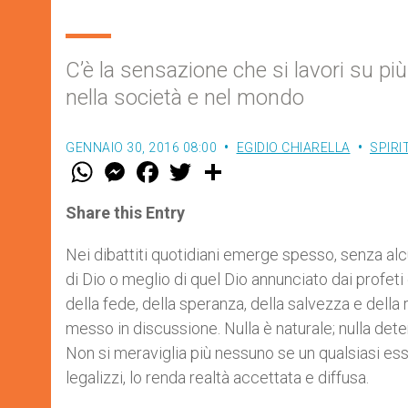
C’è la sensazione che si lavori su più
nella società e nel mondo
GENNAIO 30, 2016 08:00
EGIDIO CHIARELLA
SPIRI
W
M
F
T
S
h
e
a
w
h
a
s
c
i
a
t
s
e
t
r
Share this Entry
s
e
b
t
e
A
n
o
e
p
g
o
r
Nei dibattiti quotidiani emerge spesso, senza al
p
e
k
di Dio o meglio di quel Dio annunciato dai profeti
r
della fede, della speranza, della salvezza e dell
messo in discussione. Nulla è naturale; nulla determ
Non si meraviglia più nessuno se un qualsiasi ess
legalizzi, lo renda realtà accettata e diffusa.