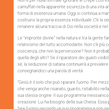
Non è per nulla normale ignorare le crepe così evi
camuffati nella apparente sicurezza di una vita arti
forma di esistenza umana. Oggi si continua a mano
costruirsi la propria essenza individuale. C’è la se
rimanere alcuna traccia di Dio nella società e ne
Le “impronte divine” nella natura e tra la gente f
relativismo del tutto accomodante. Non c’è più c
coscienza, che non la perversione? Non è probabi
quella degli altri? Se il riparatore dei guasti visi
sé, la seduzione di satana continuerà a prevalere 
consegnandoci una parola di verità:
“Gesù è il solo che può riparare l’uomo. Per mezzo
che venga anche risanato, guarito, ristabilito nell
sua stessa origine. Il suo programma messianico, s
creazione. Lui ha bisogno della sua Chiesa. Essa 
fare l’uomo secondo un suo programma e non secon