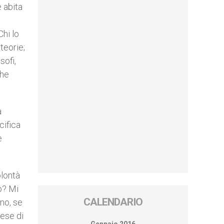
e abita
Chi lo
teorie;
sofi,
che
a
cifica
e
olontà
o? Mi
CALENDARIO
no, se
rese di