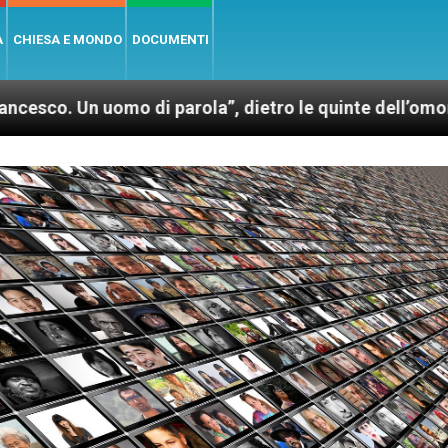
A
CHIESA E MONDO
DOCUMENTI
o di parola”, dietro le quinte dell’omonimo film di W