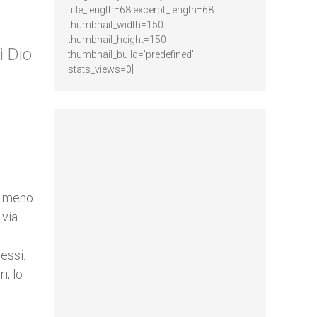
title_length=68 excerpt_length=68
thumbnail_width=150
thumbnail_height=150
i Dio
thumbnail_build='predefined'
stats_views=0]
 a meno
 via
tessi.
i, lo