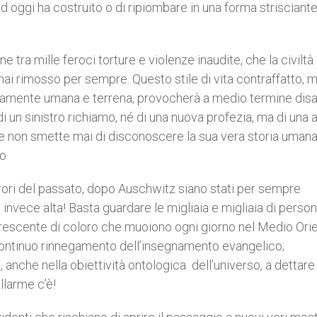
d oggi ha costruito o di ripiombare in una forma strisciante
 tra mille feroci torture e violenze inaudite, che la civiltà
 rimosso per sempre. Questo stile di vita contraffatto, m
tamente umana e terrena, provocherà a medio termine disa
 di un sinistro richiamo, né di una nuova profezia, ma di una
e non smette mai di disconoscere la sua vera storia umana
to
rrori del passato, dopo Auschwitz siano stati per sempre
 invece alta! Basta guardare le migliaia e migliaia di person
crescente di coloro che muoiono ogni giorno nel Medio Ori
l continuo rinnegamento dell’insegnamento evangelico;
, anche nella obiettività ontologica dell’universo, a dettar
llarme c’è!