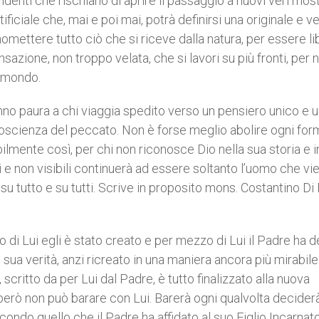
denti che rischiano di aprire il passaggio a nuovi veri most
ficiale che, mai e poi mai, potrà definirsi una originale e ve
mettere tutto ciò che si riceve dalla natura, per essere lib
nsazione, non troppo velata, che si lavori su più fronti, per 
l mondo.
anno paura a chi viaggia spedito verso un pensiero unico e 
oscienza del peccato. Non è forse meglio abolire ogni for
lmente così, per chi non riconosce Dio nella sua storia e i
bili e non visibili continuerà ad essere soltanto l’uomo che v
su tutto e su tutti. Scrive in proposito mons. Costantino Di
 di Lui egli è stato creato e per mezzo di Lui il Padre ha 
a sua verità, anzi ricreato in una maniera ancora più mirabile
critto da per Lui dal Padre, è tutto finalizzato alla nuova
però non può barare con Lui. Barerà ogni qualvolta deciderà
do quello che il Padre ha affidato al suo Figlio Incarnato