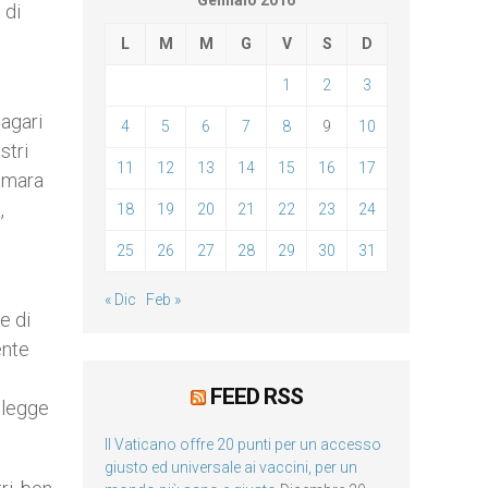
Gennaio 2016
 di
L
M
M
G
V
S
D
1
2
3
agari
4
5
6
7
8
9
10
stri
11
12
13
14
15
16
17
 amara
,
18
19
20
21
22
23
24
25
26
27
28
29
30
31
« Dic
Feb »
e di
ente
FEED RSS
e legge
Il Vaticano offre 20 punti per un accesso
giusto ed universale ai vaccini, per un