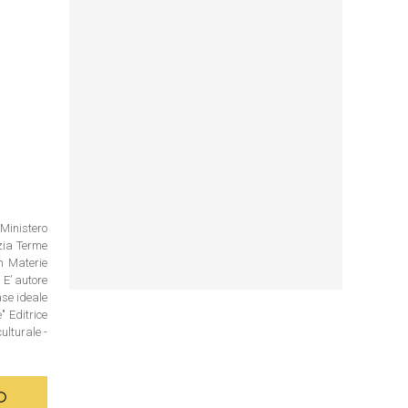
 Ministero
ezia Terme
n Materie
 E’ autore
ase ideale
e" Editrice
ulturale -