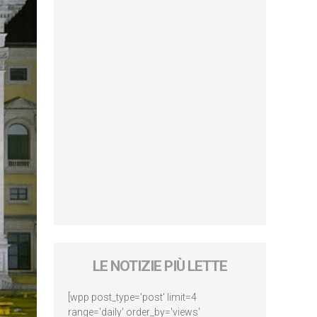
LE NOTIZIE PIÙ LETTE
[wpp post_type='post' limit=4
range='daily' order_by='views'