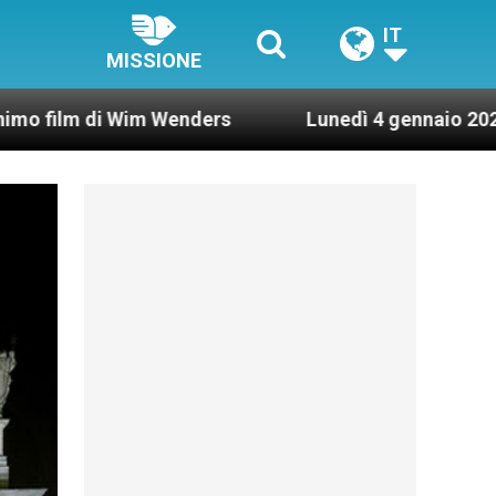
IT
MISSIONE
m Wenders
Lunedì 4 gennaio 2021: Possesso card