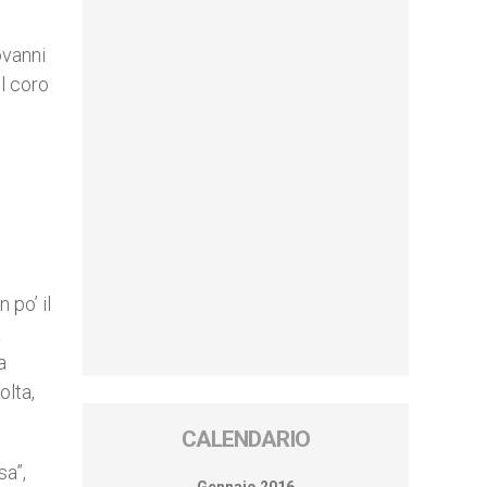
ovanni
il coro
 po’ il
a
a
olta,
CALENDARIO
sa”,