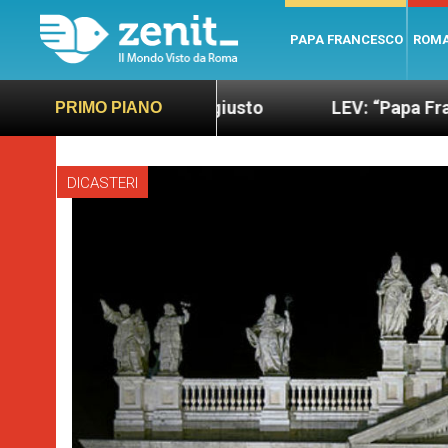
PAPA FRANCESCO
ROM
iù sano e giusto
LEV: “Papa Francesco. Un uomo
PRIMO PIANO
DICASTERI