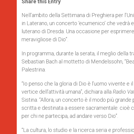
Share this Entry
s
e
b
t
e
A
n
o
e
p
g
o
r
Nell’ambito della Settimana di Preghiera per l’Unit
p
e
k
in Laterano, un concerto ‘ecumenico’ che vedrà esib
r
luterano di Dresda. Una occasione per esprimere i
meravigliose di Dio”.
In programma, durante la serata, il meglio della tr
Sebastian Bach al mottetto di Mendelssohn, “Beati 
Palestrina.
“Io penso che la gloria di Dio è l’uomo vivente e 
vertice dell’attività umana”, dichiara alla
Radio Va
Sistina. “Allora, un concerto è il modo più grande
scritta e destinata a essere sacramentale: cioè c
per chi ne partecipa, ad andare verso Dio”.
“La cultura, lo studio e la ricerca seria e profess