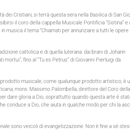
à dei Cristiani, si terrà questa sera nella Basilica di San Gi
irsi il coro della cappella Musicale Pontificia “Sistina” e 
n musica il tema “Chiamati per annunziare a tutti le opere
adizione cattolica e di quella luterana: dai brani di Johann
mortui”, fino al “Tu es Petrus” di Giovanni Pierluigi da
il prodotto musicale, come qualunque prodotto artistico, è un
ticana,
mons. Massimo Palombella, direttore del Coro dell
 per dare gloria a Dio, soprattutto quando questa arte è stat
he conduce a Dio, che aiuta in qualche modo per chi la asc
ionale sono veicoli di evangelizzazione. Non è fine a sé stes