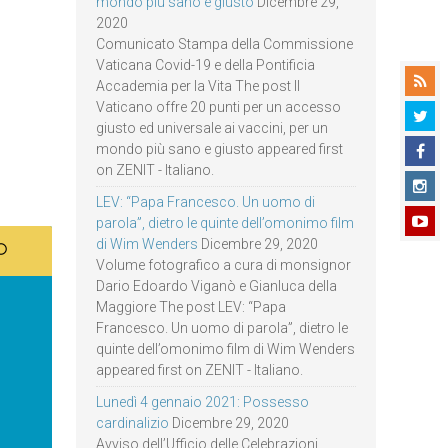
mondo più sano e giusto
Dicembre 29,
2020
Comunicato Stampa della Commissione
Vaticana Covid-19 e della Pontificia
Accademia per la Vita The post Il
Vaticano offre 20 punti per un accesso
giusto ed universale ai vaccini, per un
mondo più sano e giusto appeared first
on ZENIT - Italiano.
LEV: “Papa Francesco. Un uomo di
parola”, dietro le quinte dell’omonimo film
di Wim Wenders
Dicembre 29, 2020
Volume fotografico a cura di monsignor
Dario Edoardo Viganò e Gianluca della
Maggiore The post LEV: “Papa
Francesco. Un uomo di parola”, dietro le
quinte dell’omonimo film di Wim Wenders
appeared first on ZENIT - Italiano.
Lunedì 4 gennaio 2021: Possesso
cardinalizio
Dicembre 29, 2020
Avviso dell’Ufficio delle Celebrazioni