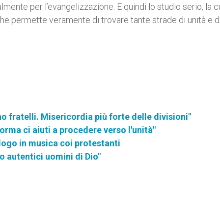
ente per l’evangelizzazione. E quindi lo studio serio, la cu
 che permette veramente di trovare tante strade di unità e d
o fratelli. Misericordia più forte delle divisioni"
rma ci aiuti a procedere verso l'unità"
logo in musica coi protestanti
no autentici uomini di Dio"