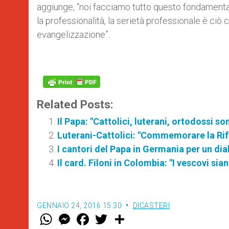
aggiunge, “noi facciamo tutto questo fondamentalm
la professionalità, la serietà professionale è ciò
evangelizzazione”.
Related Posts:
Il Papa: "Cattolici, luterani, ortodossi son
Luterani-Cattolici: "Commemorare la Rifo
I cantori del Papa in Germania per un dia
Il card. Filoni in Colombia: "I vescovi sia
GENNAIO 24, 2016 15:30
DICASTERI
W
M
F
T
S
h
e
a
w
h