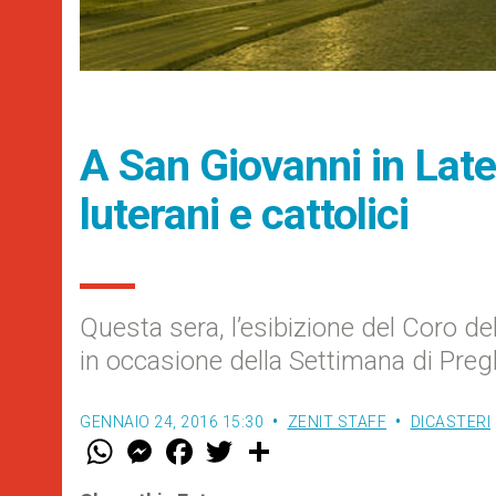
A San Giovanni in Lat
luterani e cattolici
Questa sera, l’esibizione del Coro de
in occasione della Settimana di Preghi
GENNAIO 24, 2016 15:30
ZENIT STAFF
DICASTERI
W
M
F
T
S
h
e
a
w
h
a
s
c
i
a
t
s
e
t
r