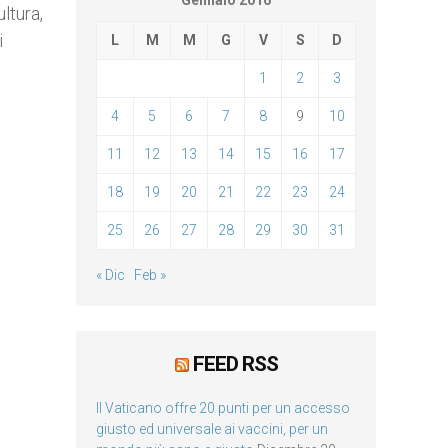
Gennaio 2016
ltura,
i
L
M
M
G
V
S
D
1
2
3
4
5
6
7
8
9
10
11
12
13
14
15
16
17
18
19
20
21
22
23
24
25
26
27
28
29
30
31
« Dic
Feb »
FEED RSS
Il Vaticano offre 20 punti per un accesso
giusto ed universale ai vaccini, per un