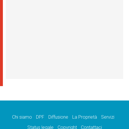
Chi siamo
DPF
Diffusione
La Proprietà
Servizi
Status legale
Copyright
Contattaci