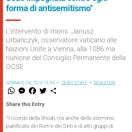
forma di antisemitismo"
L’intervento di mons. Janusz
Urbańczyk, osservatore vaticano alle
Nazioni Unite a Vienna, alla 1086.ma
riunione del Consiglio Permanente della
OCSE
GENNAIO 24, 2016 15:05
ZENIT STAFF
DICASTERI
W
M
F
T
S
h
e
a
w
h
a
s
c
i
a
t
s
e
t
r
Share this Entry
s
e
b
t
e
A
n
o
e
p
g
o
r
“Il ricordo della Shoah, ma anche dello sterminio
p
e
k
pianificato dei Rom e dei Sinti e di altri gruppi di
r