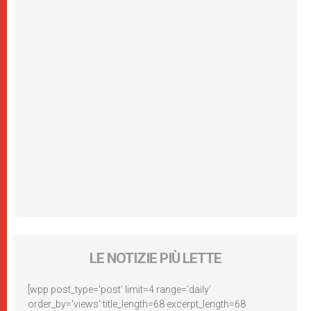
LE NOTIZIE PIÙ LETTE
[wpp post_type='post' limit=4 range='daily'
order_by='views' title_length=68 excerpt_length=68