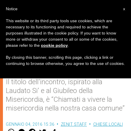
IT
Notice
x
This website or its third party tools use cookies, which are
necessary to its functioning and required to achieve the
purposes illustrated in the cookie policy. If you want to know
A Washington il congresso dei
more or withdraw your consent to all or some of the cookies,
please refer to the
cookie policy
.
responsabili di pastorale
statunitensi
By closing this banner, scrolling this page, clicking a link or
continuing to browse otherwise, you agree to the use of cookies.
Il titolo dell'incontro, ispirato alla
Laudato Si' e al Giubileo della
Misericordia, è “Chiamati a vivere la
misericordia nella nostra casa comune”
GENNAIO 04, 2016 15:36
ZENIT STAFF
CHIESE LOCALI
W
M
F
T
S