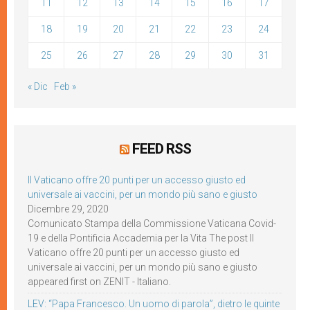
11
12
13
14
15
16
17
18
19
20
21
22
23
24
25
26
27
28
29
30
31
« Dic
Feb »
FEED RSS
Il Vaticano offre 20 punti per un accesso giusto ed
universale ai vaccini, per un mondo più sano e giusto
Dicembre 29, 2020
Comunicato Stampa della Commissione Vaticana Covid-
19 e della Pontificia Accademia per la Vita The post Il
Vaticano offre 20 punti per un accesso giusto ed
universale ai vaccini, per un mondo più sano e giusto
appeared first on ZENIT - Italiano.
LEV: “Papa Francesco. Un uomo di parola”, dietro le quinte