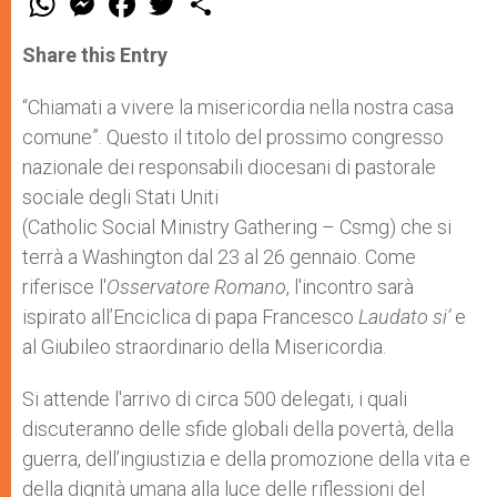
h
e
a
w
h
a
s
c
i
a
t
s
e
t
r
Share this Entry
s
e
b
t
e
A
n
o
e
p
g
o
r
“Chiamati a vivere la misericordia nella nostra casa
p
e
k
comune”. Questo il titolo del prossimo congresso
r
nazionale dei responsabili diocesani di pastorale
sociale degli Stati Uniti
(Catholic Social Ministry Gathering – Csmg) che si
terrà a Washington dal 23 al 26 gennaio. Come
riferisce l'
Osservatore Romano
, l'incontro sarà
ispirato all’Enciclica di papa Francesco
Laudato si’
e
al Giubileo straordinario della Misericordia.
Si attende l'arrivo di circa 500 delegati, i quali
discuteranno delle sfide globali della povertà, della
guerra, dell’ingiustizia e della promozione della vita e
della dignità umana alla luce delle riflessioni del