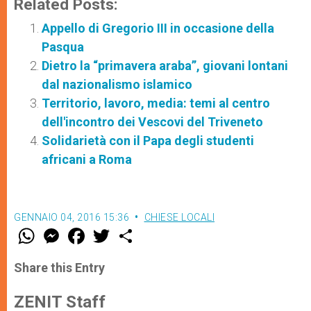
Related Posts:
Appello di Gregorio III in occasione della
Pasqua
Dietro la “primavera araba”, giovani lontani
dal nazionalismo islamico
Territorio, lavoro, media: temi al centro
dell'incontro dei Vescovi del Triveneto
Solidarietà con il Papa degli studenti
africani a Roma
GENNAIO 04, 2016 15:36
CHIESE LOCALI
W
M
F
T
S
h
e
a
w
h
a
s
c
i
a
t
s
e
t
r
Share this Entry
s
e
b
t
e
A
n
o
e
p
g
o
r
ZENIT Staff
p
e
k