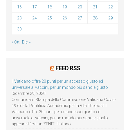
16
17
18
19
20
21
22
23
24
25
26
27
28
29
30
« Ott
Dic »
FEED RSS
Il Vaticano offre 20 punti per un accesso giusto ed
universale ai vaccini, per un mondo più sano e giusto
Dicembre 29, 2020
Comunicato Stampa della Commissione Vaticana Covid-
19 e della Pontificia Accademia per la Vita The post Il
Vaticano offre 20 punti per un accesso giusto ed
universale ai vaccini, per un mondo più sano e giusto
appeared first on ZENIT - Italiano.