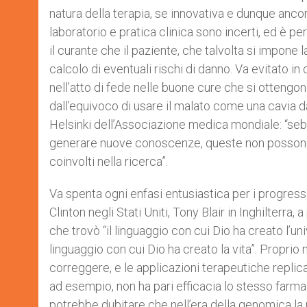
natura della terapia, se innovativa e dunque ancora
laboratorio e pratica clinica sono incerti, ed è pe
il curante che il paziente, che talvolta si impone 
calcolo di eventuali rischi di danno. Va evitato i
nell’atto di fede nelle buone cure che si ottengon
dall’equivoco di usare il malato come una cavia d
Helsinki dell’Associazione medica mondiale: “seb
generare nuove conoscenze, queste non possono pre
coinvolti nella ricerca”.
Va spenta ogni enfasi entusiastica per i progressi
Clinton negli Stati Uniti, Tony Blair in Inghilterra
che trovò “il linguaggio con cui Dio ha creato l’
linguaggio con cui Dio ha creato la vita”. Proprio
correggere, e le applicazioni terapeutiche replica
ad esempio, non ha pari efficacia lo stesso farma
potrebbe dubitare che nell’era della genomica la