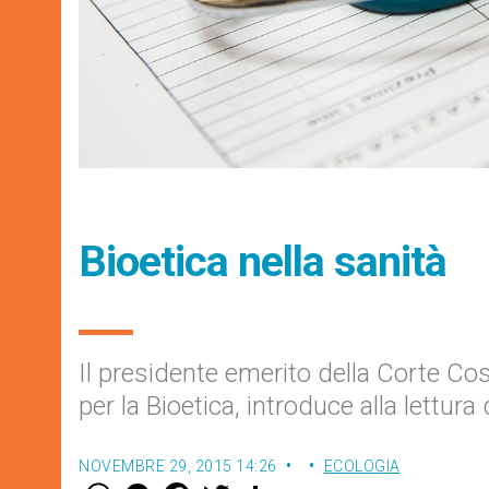
Bioetica nella sanità
Il presidente emerito della Corte Co
per la Bioetica, introduce alla lettura 
NOVEMBRE 29, 2015 14:26
ECOLOGIA
W
M
F
T
S