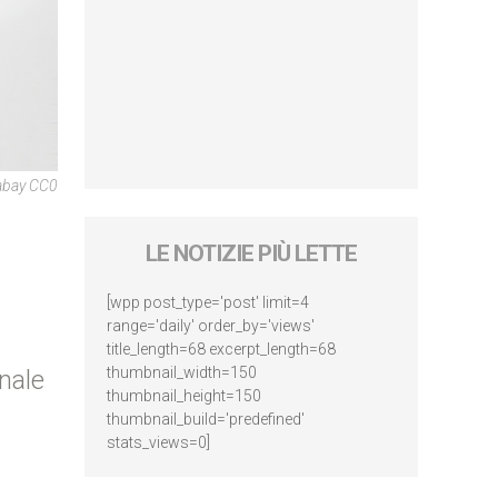
abay CC0
LE NOTIZIE PIÙ LETTE
[wpp post_type='post' limit=4
range='daily' order_by='views'
title_length=68 excerpt_length=68
thumbnail_width=150
nale
thumbnail_height=150
thumbnail_build='predefined'
stats_views=0]