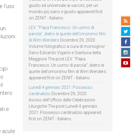
e l’uso
giusto ed universale ai vaccini, per un
mondo più sano e giusto appeared first
on ZENIT - Italiano.
 un
LEV: “Papa Francesco. Un uomo di
parola”, dietro le quinte dell’omonimo film
luzioni
di Wim Wenders
Dicembre 29, 2020
Volume fotografico a cura di monsignor
Dario Edoardo Viganò e Gianluca della
Maggiore The post LEV: “Papa
Francesco. Un uomo di parola”, dietro le
cipi
quinte dell’omonimo film di Wim Wenders
no
appeared first on ZENIT - Italiano.
il
Lunedì 4 gennaio 2021: Possesso
intero
cardinalizio
Dicembre 29, 2020
Avviso dell’Ufficio delle Celebrazioni
Liturgiche The post Lunedì 4 gennaio
ti e
2021: Possesso cardinalizio appeared
first on ZENIT - Italiano.
e acute