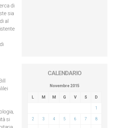
erca di
ste sia
di al
sistente
di
CALENDARIO
ill
Novembre 2015
ilei
L
M
M
G
V
S
D
1
ologia,
tà si
2
3
4
5
6
7
8
itaria