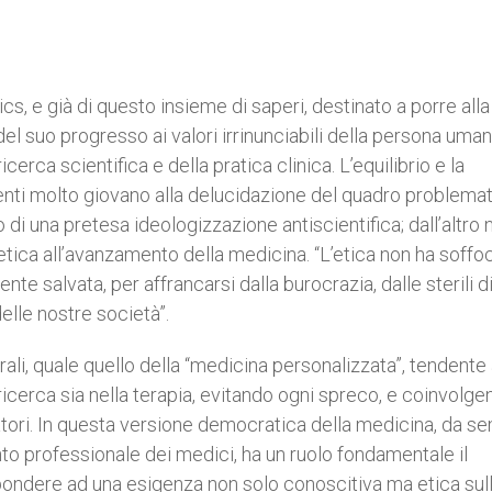
cs, e già di questo insieme di saperi, destinato a porre alla
 suo progresso ai valori irrinunciabili della persona umana
ricerca scientifica e della pratica clinica. L’equilibrio e la
venti molto giovano alla delucidazione del quadro problemat
di una pretesa ideologizzazione antiscientifica; dall’altro 
oetica all’avanzamento della medicina. “L’etica non ha soffo
e salvata, per affrancarsi dalla burocrazia, dalle sterili d
delle nostre società”.
ali, quale quello della “medicina personalizzata”, tendente
ricerca sia nella terapia, evitando ogni spreco, e coinvolge
rcatori. In questa versione democratica della medicina, da s
to professionale dei medici, ha un ruolo fondamentale il
pondere ad una esigenza non solo conoscitiva ma etica sul