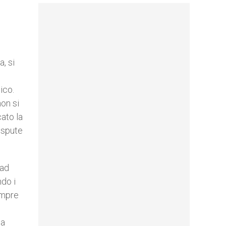
, si
ico.
non si
cato la
ispute
 ad
ndo i
empre
la