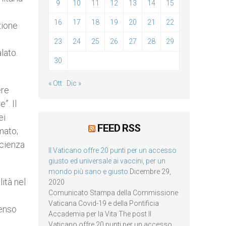
9
10
11
12
13
14
15
16
17
18
19
20
21
22
zione
23
24
25
26
27
28
29
lato.
30
« Ott
Dic »
ere
”. Il
ei
FEED RSS
mato;
scienza
Il Vaticano offre 20 punti per un accesso
giusto ed universale ai vaccini, per un
mondo più sano e giusto
Dicembre 29,
ità nel
2020
Comunicato Stampa della Commissione
Vaticana Covid-19 e della Pontificia
senso
Accademia per la Vita The post Il
Vaticano offre 20 punti per un accesso