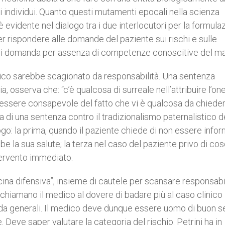
i individui. Quanto questi mutamenti epocali nella scienza
è evidente nel dialogo tra i due interlocutori per la formula
 rispondere alle domande del paziente sui rischi e sulle
rvi domanda per assenza di competenze conoscitive del ma
medico sarebbe scagionato da responsabilità. Una sentenza
a, osserva che: “c’è qualcosa di surreale nell’attribuire l’on
essere consapevole del fatto che vi è qualcosa da chiedere
a di una sentenza contro il tradizionalismo paternalistico d
logo: la prima, quando il paziente chiede di non essere infor
 la sua salute; la terza nel caso del paziente privo di co
tervento immediato.
ina difensiva”, insieme di cautele per scansare responsabil
ichiamano il medico al dovere di badare più al caso clinico
guida generali. Il medico deve dunque essere uomo di buon 
Deve saper valutare la categoria del rischio. Petrini ha in