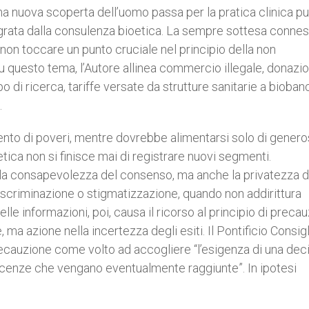
i una nuova scoperta dell’uomo passa per la pratica clinica p
egrata dalla consulenza bioetica. La sempre sottesa conne
on toccare un punto cruciale nel principio della non
 questo tema, l’Autore allinea commercio illegale, donazio
i ricerca, tariffe versate da strutture sanitarie a bioban
.
nto di poveri, mentre dovrebbe alimentarsi solo di genero
etica non si finisce mai di registrare nuovi segmenti.
la consapevolezza del consenso, ma anche la privatezza d
discriminazione o stigmatizzazione, quando non addirittura
elle informazioni, poi, causa il ricorso al principio di preca
ma azione nella incertezza degli esiti. Il Pontificio Consig
 precauzione come volto ad accogliere “l’esigenza di una dec
scenze che vengano eventualmente raggiunte”. In ipotesi