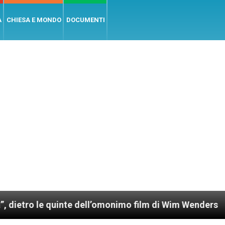
A
CHIESA E MONDO
DOCUMENTI
nte dell’omonimo film di Wim Wenders
Lunedì 4 