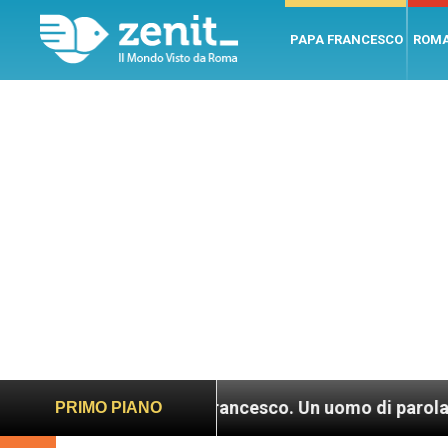
PAPA FRANCESCO
ROM
V: “Papa Francesco. Un uomo di parola”, dietro le qui
PRIMO PIANO