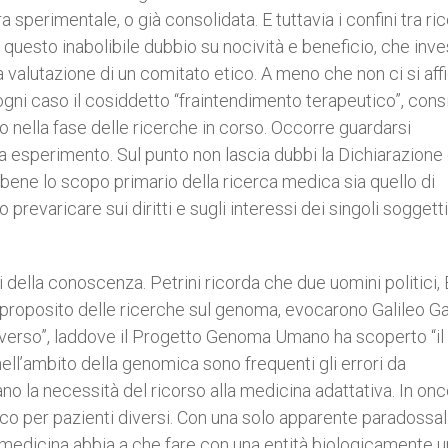
 sperimentale, o già consolidata. E tuttavia i confini tra ric
r questo inabolibile dubbio su nocività e beneficio, che inve
la valutazione di un comitato etico. A meno che non ci si affi
n ogni caso il cosiddetto “fraintendimento terapeutico”, con
o nella fase delle ricerche in corso. Occorre guardarsi
a esperimento. Sul punto non lascia dubbi la Dichiarazione 
bene lo scopo primario della ricerca medica sia quello di
varicare sui diritti e sugli interessi dei singoli soggetti
 della conoscenza. Petrini ricorda che due uomini politici, B
, a proposito delle ricerche sul genoma, evocarono Galileo Gal
universo”, laddove il Progetto Genoma Umano ha scoperto “il
 nell’ambito della genomica sono frequenti gli errori da
no la necessità del ricorso alla medicina adattativa. In onc
co per pazienti diversi. Con una solo apparente paradossali
 medicina abbia a che fare con una entità biologicamente un