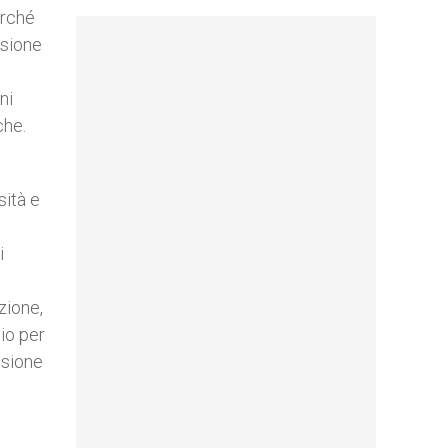
urché
ssione
ni
che.
sità e
i
uzione,
lio per
isione