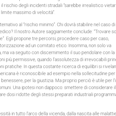
 rischio degli incidenti stradali “sarebbe irrealistico vietar
limite massimo di velocità”.
ternativo al “rischio minimo”. Chi dovrà stabilire nel caso di
l medico? Il nostro Autore saggiamente conclude: “Trovare so
e”. Egli propone tre percorsi, procedere caso per caso,
autorizzazione ad un comitato etico. Insomma, non solo va
a, ma va seguito con discernimento il suo pendolare con la
ni più permissive, quando l’assolutezza di irrevocabili prin
ni pratiche. In questa costante ricerca di equilibri si rivela
mericana è riconoscibile ad esempio nella sollecitudine per 
benessere, per la giustizia. Ma proprio perciò è utile per l’
omuni. Una ipotesi non dappoco: smettere di considerare il
e dosi ridotte degli stessi preparati industriali programma
ità in tutto l’arco della vicenda, dalla nascita alle malatti