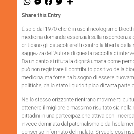
h
e
a
w
h
a
s
c
i
a
t
s
e
t
r
Share this Entry
s
e
b
t
e
A
n
o
e
p
g
o
r
È solo dal 1970 che è in uso il neologismo Bioethi
p
e
k
medicina domande essenziali sulla rispondenza del
r
criticano gli ostacoli eretti contro la liberta della 
saggezza dell’Autore di questa raccolta di inter
Da un canto si rifiuta la dignità umana come perno 
può non registrare il contributo positivo della bi
medicina, ma forse ha bisogno di essere nuovament
politiche, dallo stato liquido tipico di tanta parte 
Nello stesso orizzonte rientrano movimenti cultur
ottenere il migliore e massimo risultato sia nella 
cittadini in una partecipazione attiva con i rice
invece dominata dal paternalismo e dall’isolamen
consenso informato del malato. Si vuole così ris