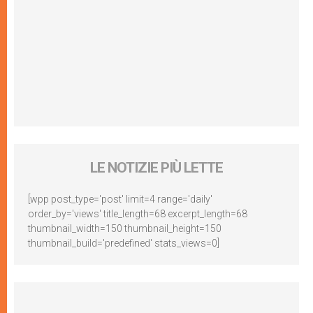
LE NOTIZIE PIÙ LETTE
[wpp post_type='post' limit=4 range='daily'
order_by='views' title_length=68 excerpt_length=68
thumbnail_width=150 thumbnail_height=150
thumbnail_build='predefined' stats_views=0]