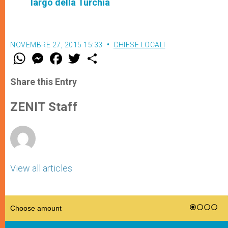
largo della Turchia
NOVEMBRE 27, 2015 15:33
CHIESE LOCALI
W
M
F
T
S
h
e
a
w
h
a
s
c
i
a
t
s
e
t
r
Share this Entry
s
e
b
t
e
A
n
o
e
p
g
o
r
ZENIT Staff
p
e
k
r
View all articles