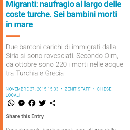
Migranti: naufragio al largo delle
coste turche. Sei bambini morti
in mare
Due barconi carichi di immigrati dalla
Siria si sono rovesciati. Secondo Oim,
da ottobre sono 220 i morti nelle acque
tra Turchia e Grecia
NOVEMBRE 27, 2015 15:33
ZENIT STAFF
CHIESE
LOCALI
W
M
F
T
S
h
e
a
w
h
a
s
c
i
a
t
s
e
t
r
Share this Entry
s
e
b
t
e
A
n
o
e
p
g
o
r
Sono almeno 6 i bambini morti, oggi, al largo delle