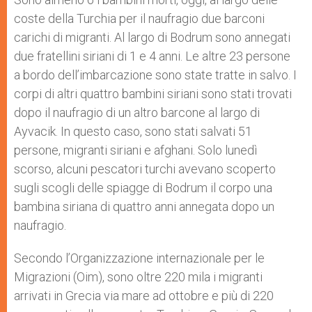
p
e
k
coste della Turchia per il naufragio due barconi
r
carichi di migranti. Al largo di Bodrum sono annegati
due fratellini siriani di 1 e 4 anni. Le altre 23 persone
a bordo dell’imbarcazione sono state tratte in salvo. I
corpi di altri quattro bambini siriani sono stati trovati
dopo il naufragio di un altro barcone al largo di
Ayvacik. In questo caso, sono stati salvati 51
persone, migranti siriani e afghani. Solo lunedì
scorso, alcuni pescatori turchi avevano scoperto
sugli scogli delle spiagge di Bodrum il corpo una
bambina siriana di quattro anni annegata dopo un
naufragio.
Secondo l’Organizzazione internazionale per le
Migrazioni (Oim), sono oltre 220 mila i migranti
arrivati in Grecia via mare ad ottobre e più di 220