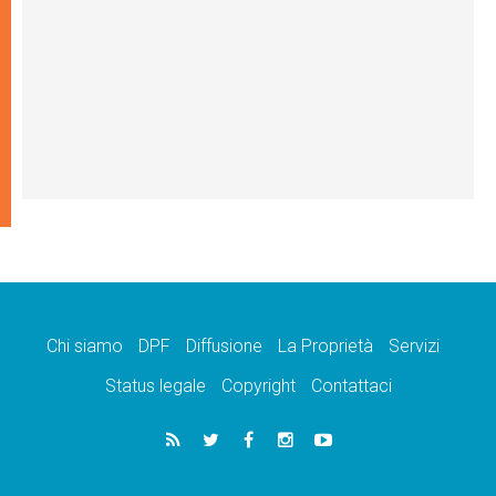
Chi siamo
DPF
Diffusione
La Proprietà
Servizi
Status legale
Copyright
Contattaci