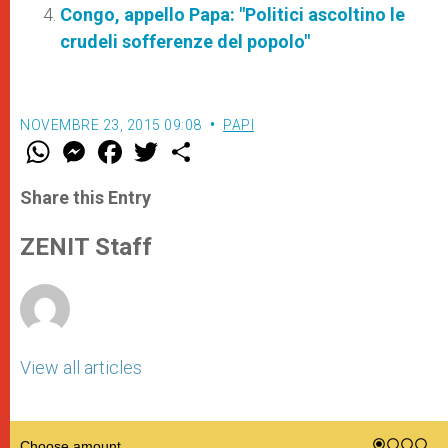
Congo, appello Papa: "Politici ascoltino le
crudeli sofferenze del popolo"
NOVEMBRE 23, 2015 09:08
PAPI
W
M
F
T
S
h
e
a
w
h
a
s
c
i
a
t
s
e
t
r
Share this Entry
s
e
b
t
e
A
n
o
e
p
g
o
r
ZENIT Staff
p
e
k
r
View all articles