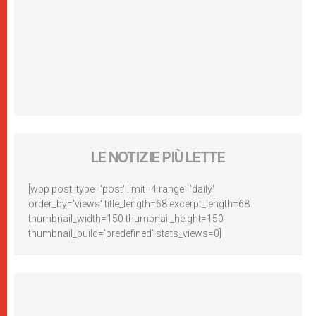
LE NOTIZIE PIÙ LETTE
[wpp post_type='post' limit=4 range='daily'
order_by='views' title_length=68 excerpt_length=68
thumbnail_width=150 thumbnail_height=150
thumbnail_build='predefined' stats_views=0]