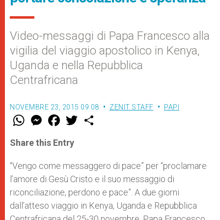
Video-messaggi di Papa Francesco alla
vigilia del viaggio apostolico in Kenya,
Uganda e nella Repubblica
Centrafricana
NOVEMBRE 23, 2015 09:08
ZENIT STAFF
PAPI
W
M
F
T
S
h
e
a
w
h
a
s
c
i
a
t
s
e
t
r
Share this Entry
s
e
b
t
e
A
n
o
e
p
g
o
r
“Vengo come messaggero di pace” per “proclamare
p
e
k
l’amore di Gesù Cristo e il suo messaggio di
r
riconciliazione, perdono e pace”. A due giorni
dall’atteso viaggio in Kenya, Uganda e Repubblica
Centrafricana del 25-30 novembre, Papa Francesco