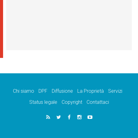
Chi siamo
DPF
Diffusione
La Proprietà
Servizi
Status legale
Copyright
Contattaci