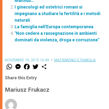
Malthus…
I ginecologi ed ostetrici romani si
impegnano a studiare la fertilità e i metodi
naturali
La famiglia nell'Europa contemporanea
"Non cedere a rassegnazione in ambienti
dominati da violenza, droga e corruzione"
NOVEMBRE 19, 2015 16:49
MATRIMONIO E FAMIGLIA
W
M
F
T
S
h
e
a
w
h
a
s
c
i
a
t
s
e
t
r
Share this Entry
s
e
b
t
e
A
n
o
e
p
g
o
r
Mariusz Frukacz
p
e
k
r