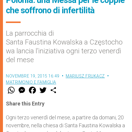
Polonia: una Messa per le coppie
che soffrono di infertilità
La parrocchia di
Santa Faustina Kowalska a Częstocho
wa lancia l’iniziativa ogni terzo venerdì
del mese
NOVEMBRE 19, 2015 16:49
MARIUSZ FRUKACZ
MATRIMONIO E FAMIGLIA
W
M
F
T
S
h
e
a
w
h
a
s
c
i
a
t
s
e
t
r
Share this Entry
s
e
b
t
e
A
n
o
e
p
g
o
r
Ogni terzo venerdì del mese, a partire da domani, 20
p
e
k
novembre, nella chiesa di Santa Faustina Kowalska a
r