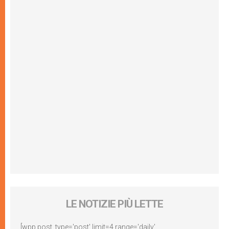
LE NOTIZIE PIÙ LETTE
[wpp post_type='post' limit=4 range='daily'