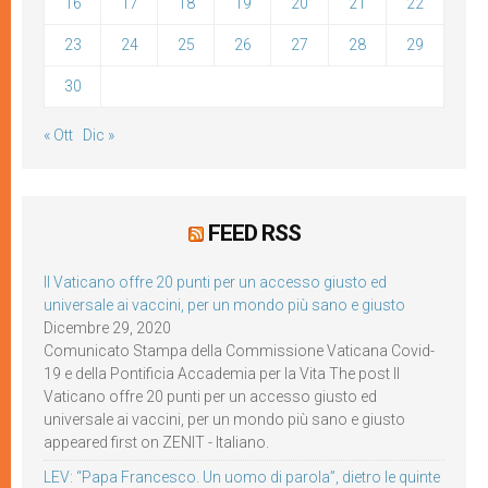
16
17
18
19
20
21
22
23
24
25
26
27
28
29
30
« Ott
Dic »
FEED RSS
Il Vaticano offre 20 punti per un accesso giusto ed
universale ai vaccini, per un mondo più sano e giusto
Dicembre 29, 2020
Comunicato Stampa della Commissione Vaticana Covid-
19 e della Pontificia Accademia per la Vita The post Il
Vaticano offre 20 punti per un accesso giusto ed
universale ai vaccini, per un mondo più sano e giusto
appeared first on ZENIT - Italiano.
LEV: “Papa Francesco. Un uomo di parola”, dietro le quinte