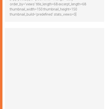
order_by='views' title_length=68 excerpt_length=68
thumbnail_width=150 thumbnail_height=150
thumbnail_build='predefined' stats_views=0]