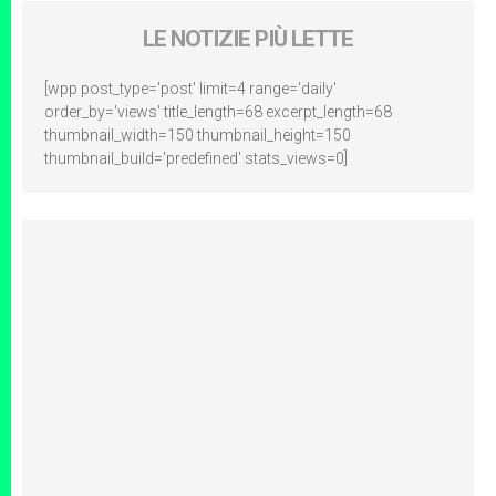
LE NOTIZIE PIÙ LETTE
[wpp post_type='post' limit=4 range='daily'
order_by='views' title_length=68 excerpt_length=68
thumbnail_width=150 thumbnail_height=150
thumbnail_build='predefined' stats_views=0]