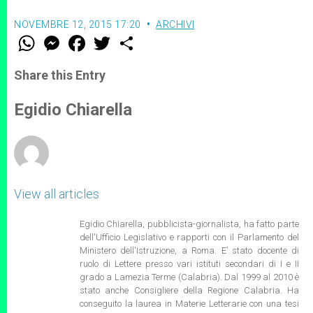
NOVEMBRE 12, 2015 17:20
ARCHIVI
W
M
F
T
S
h
e
a
w
h
a
s
c
i
a
t
s
e
t
r
Share this Entry
s
e
b
t
e
A
n
o
e
p
g
o
r
Egidio Chiarella
p
e
k
r
View all articles
Egidio Chiarella, pubblicista-giornalista, ha fatto parte
dell'Ufficio Legislativo e rapporti con il Parlamento del
Ministero dell'Istruzione,
a Roma. E’ stato docente di
ruolo di Lettere presso vari istituti secondari di I e II
grado a Lamezia Terme (Calabria). Dal 1999 al 2010 è
stato anche Consigliere della Regione Calabria. Ha
conseguito la laurea in Materie Letterarie con una tesi