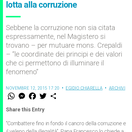
lotta alla corruzione
Sebbene la corruzione non sia citata
espressamente, nel Magistero si
trovano – per mutuare mons. Crepaldi
– “le coordinate dei principi e dei valori
che ci permettono di illuminare il
fenomeno”
NOVEMBRE 12, 2015 17:20
EGIDIO CHIARELLA
ARCHIVI
W
M
F
T
S
h
e
a
w
h
a
s
c
i
a
t
s
e
t
r
Share this Entry
s
e
b
t
e
A
n
o
e
p
g
o
r
“Combattere fino in fondo il cancro della corruzione e
p
e
k
il veleno della illegalità”. Papa Francesco lo chiede a
r