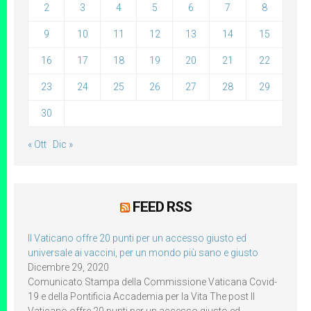
2
3
4
5
6
7
8
9
10
11
12
13
14
15
16
17
18
19
20
21
22
23
24
25
26
27
28
29
30
« Ott
Dic »
FEED RSS
Il Vaticano offre 20 punti per un accesso giusto ed
universale ai vaccini, per un mondo più sano e giusto
Dicembre 29, 2020
Comunicato Stampa della Commissione Vaticana Covid-
19 e della Pontificia Accademia per la Vita The post Il
Vaticano offre 20 punti per un accesso giusto ed