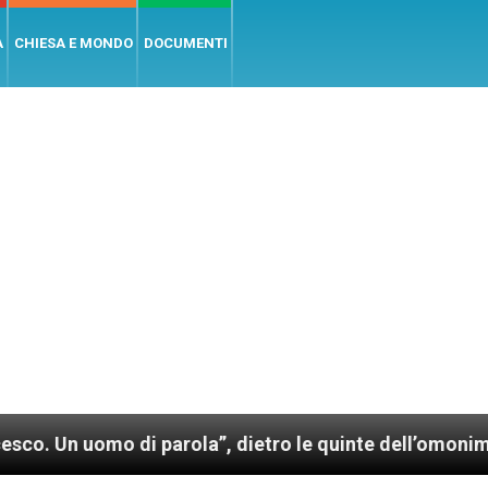
A
CHIESA E MONDO
DOCUMENTI
 di parola”, dietro le quinte dell’omonimo film di W