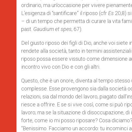
ordinario, ma un’occasione per vivere pienamente la
L’esigenza di “santificare” il riposo (cfr
Es
20,8) si
– di un tempo che permetta di curare la vita familia
past.
Gaudium et spes
, 67).
Del giusto riposo dei figli di Dio, anche voi siete 
rendete alla società, tanto in termini assistenziali
riposo possa essere vissuto come dimensione aut
incontro vivo con Dio e con gli altri.
Questo, che è un onore, diventa al tempo stesso un
complesse. Esse provengono sia dalla società odiern
relazioni, sia dal mondo del lavoro, piagato dall’
riesce a offrire. E se si vive così, come si può ri
lavoro; ma se la situazione di disoccupazione, di i
forte, come io mi posso riposare? Cosa diciamo? P
“Benissimo. Facciamo un accordo: tu incominci a la