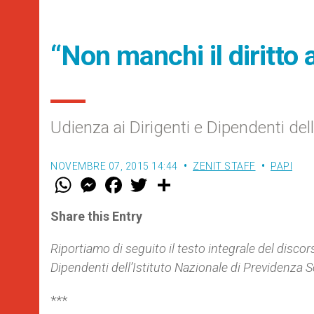
“Non manchi il diritto 
Udienza ai Dirigenti e Dipendenti del
NOVEMBRE 07, 2015 14:44
ZENIT STAFF
PAPI
W
M
F
T
S
h
e
a
w
h
a
s
c
i
a
t
s
e
t
r
Share this Entry
s
e
b
t
e
A
n
o
e
p
g
o
r
Riportiamo di seguito il testo integrale del disc
p
e
k
Dipendenti dell’Istituto Nazionale di Previdenza 
r
***