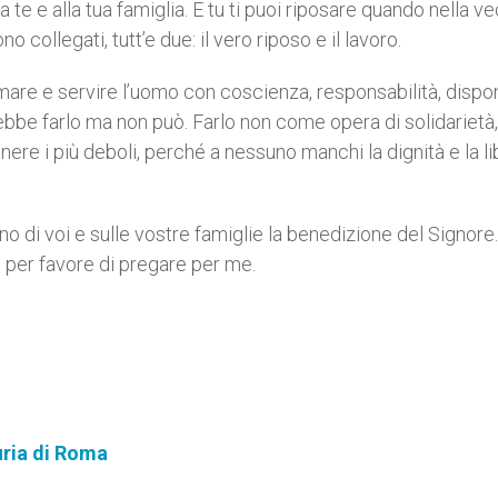
 a te e alla tua famiglia. E tu ti puoi riposare quando nella v
o collegati, tutt’e due: il vero riposo e il lavoro.
mare e servire l’uomo con coscienza, responsabilità, disponi
rebbe farlo ma non può. Farlo non come opera di solidarietà
nere i più deboli, perché a nessuno manchi la dignità e la li
o di voi e sulle vostre famiglie la benedizione del Signore.
o per favore di pregare per me.
uria di Roma