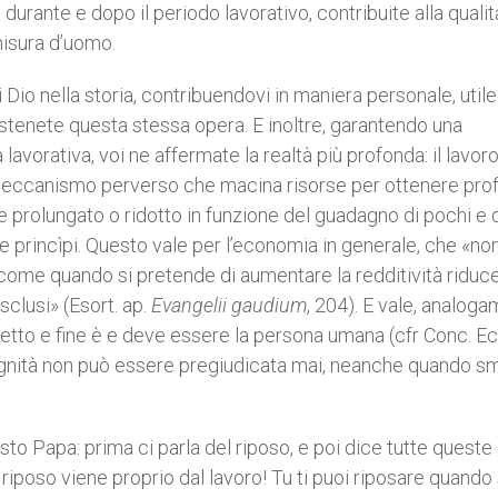
durante e dopo il periodo lavorativo, contribuite alla qualit
isura d’uomo.
i Dio nella storia, contribuendovi in maniera personale, utile
ostenete questa stessa opera. E inoltre, garantendo una
 lavorativa, voi ne affermate la realtà più profonda: il lavoro
meccanismo perverso che macina risorse per ottenere profi
 prolungato o ridotto in funzione del guadagno di pochi e 
 e princìpi. Questo vale per l’economia in generale, che «no
 come quando si pretende di aumentare la redditività riduce
clusi» (Esort. ap.
Evangelii gaudium
, 204). E vale, analoga
 soggetto e fine è e deve essere la persona umana (cfr Conc. E
dignità non può essere pregiudicata mai, neanche quando s
to Papa: prima ci parla del riposo, e poi dice tutte queste
o riposo viene proprio dal lavoro! Tu ti puoi riposare quando