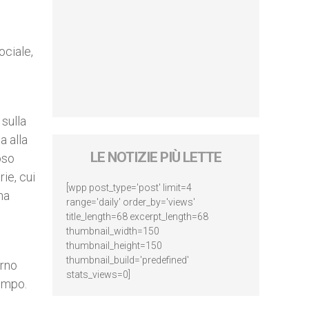
ociale,
 sulla
a alla
LE NOTIZIE PIÙ LETTE
oso
ie, cui
[wpp post_type='post' limit=4
na
range='daily' order_by='views'
title_length=68 excerpt_length=68
thumbnail_width=150
thumbnail_height=150
thumbnail_build='predefined'
orno
stats_views=0]
tempo.