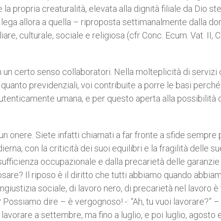
 propria creaturalità, elevata alla dignità filiale da Dio st
 lega allora a quella – riproposta settimanalmente dalla d
re, culturale, sociale e religiosa (cfr Conc. Ecum. Vat. II, C
in un certo senso collaboratori. Nella molteplicità di servizi
 quanto previdenziali, voi contribuite a porre le basi perché 
enticamente umana, e per questo aperta alla possibilità d
 onere. Siete infatti chiamati a far fronte a sfide sempre 
a, con la criticità dei suoi equilibri e la fragilità delle su
insufficienza occupazionale e dalla precarietà delle garanzi
posare? Il riposo è il diritto che tutti abbiamo quando abbia
ngiustizia sociale, di lavoro nero, di precarietà nel lavoro è
ossiamo dire – è vergognoso! -: “Ah, tu vuoi lavorare?” – 
vorare a settembre, ma fino a luglio, e poi luglio, agosto 