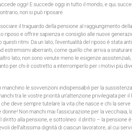
uccede oggi! E succede oggi in tutto il mondo, e qui; succ
ontrario, non si può riposare.
ociare il traguardo della pensione al raggiungimento dell
to riposo e offrire sapienza e consiglio alle nuove generazi
sti ritmi. Da un lato, l’eventualità del riposo è stata anti
o ad estremismi aberranti, come quello che arriva a snaturar
l’altro lato, non sono venute meno le esigenze assistenziali,
nto per chi è costretto a interromperlo per i motivi più dive
on manchino le sovvenzioni indispensabili per la sussistenza
anchi tra le vostre priorità un’attenzione privilegiata per il
 che deve sempre tutelare la vita che nasce e chi la serve
e donne! Non manchi mai l’assicurazione per la vecchiaia, l
il
diritto
alla pensione, e sottolineo: il
diritto
– la pensione è
voli dell’altissima dignità di ciascun lavoratore, al cui servi