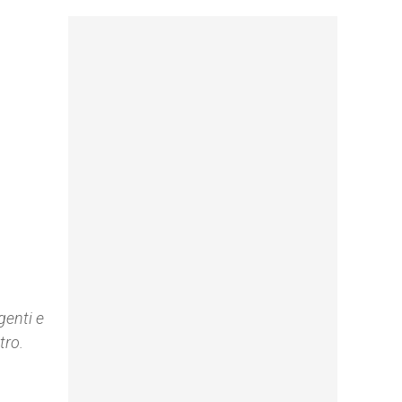
genti e
tro.