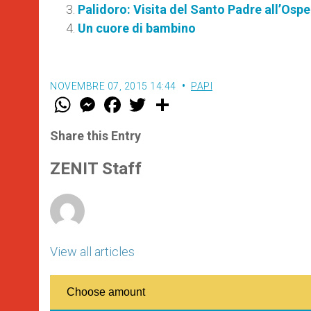
Palidoro: Visita del Santo Padre all’Os
Un cuore di bambino
NOVEMBRE 07, 2015 14:44
PAPI
W
M
F
T
S
h
e
a
w
h
a
s
c
i
a
t
s
e
t
r
Share this Entry
s
e
b
t
e
A
n
o
e
p
g
o
r
ZENIT Staff
p
e
k
r
View all articles