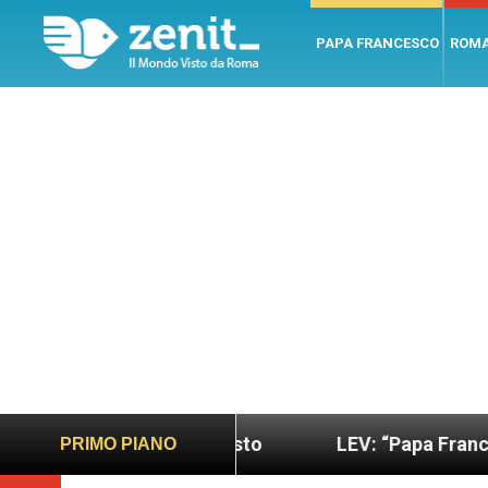
PAPA FRANCESCO
ROM
più sano e giusto
LEV: “Papa Francesco. Un uomo
PRIMO PIANO