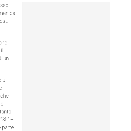
esso.
omenica
ost.
 che
il
i un
più
e
e che
mo
 tanto
“Sì!” –
e parte