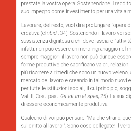
prestate la vostra opera. Sostenendone il reddito 
suo impegno come investimento per una vita a m
Lavorare, del resto, vuol dire prolungare l’opera d
creativa (cfr
ibid
.
, 34). Sostenendo il lavoro voi s
sussistenza dignitosa a chi deve lasciare l’attività
infatti, non può essere un mero ingranaggio nel 
sempre maggiori; il lavoro non può dunque essere
forme produttive che sacrificano valori, relazioni
più ricorrere a rimedi che sono un nuovo veleno,
mercato del lavoro e creando in tal modo nuovi es
per tutte le istituzioni sociali, il cui principio,
Vat. II, Cost. past.
Gaudium et spes
, 25). La sua 
di essere economicamente produttiva.
Qualcuno di voi può pensare: “Ma che strano, ques
sul diritto al lavoro!”. Sono cose collegate! Il ver