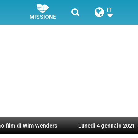
IT
MISSIONE
im Wenders
Lunedì 4 gennaio 2021: Possesso car