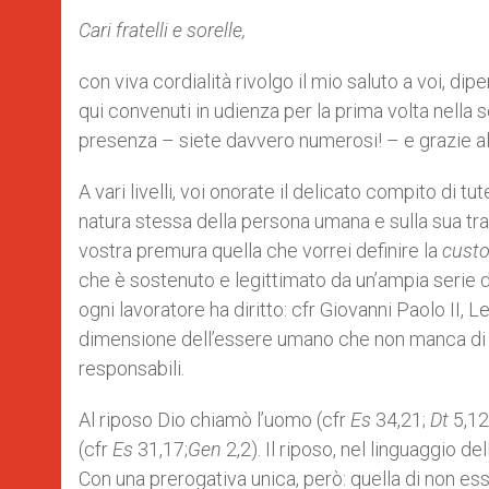
Cari fratelli e sorelle,
con viva cordialità rivolgo il mio saluto a voi, dip
qui convenuti in udienza per la prima volta nella s
presenza – siete davvero numerosi! – e grazie al
A vari livelli, voi onorate il delicato compito di tute
natura stessa della persona umana e sulla sua tras
vostra premura quella che vorrei definire la
custo
che è sostenuto e legittimato da un’ampia serie di 
ogni lavoratore ha diritto: cfr Giovanni Paolo II, Le
dimensione dell’essere umano che non manca di radi
responsabili.
Al riposo Dio chiamò l’uomo (cfr
Es
34,21;
Dt
5,12
(cfr
Es
31,17;
Gen
2,2). Il riposo, nel linguaggio 
Con una prerogativa unica, però: quella di non es