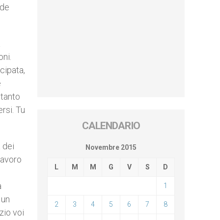
ede
a
oni.
cipata,
e
 tanto
rsi. Tu
CALENDARIO
 dei
Novembre 2015
 lavoro
L
M
M
G
V
S
D
a
1
 un
2
3
4
5
6
7
8
zio voi