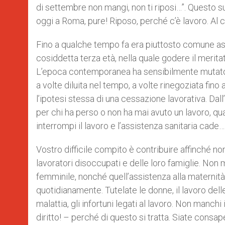
di settembre non mangi, non ti riposi…”. Questo s
oggi a Roma, pure! Riposo, perché c’è lavoro. Al c
Fino a qualche tempo fa era piuttosto comune ass
cosiddetta terza età, nella quale godere il merita
L’epoca contemporanea ha sensibilmente mutato que
a volte diluita nel tempo, a volte rinegoziata fin
l’ipotesi stessa di una cessazione lavorativa. Dal
per chi ha perso o non ha mai avuto un lavoro, qua
interrompi il lavoro e l’assistenza sanitaria cade…
Vostro difficile compito è contribuire affinché n
lavoratori disoccupati e delle loro famiglie. Non m
femminile, nonché quell’assistenza alla maternità
quotidianamente. Tutelate le donne, il lavoro dell
malattia, gli infortuni legati al lavoro. Non manchi 
diritto! – perché di questo si tratta. Siate consape