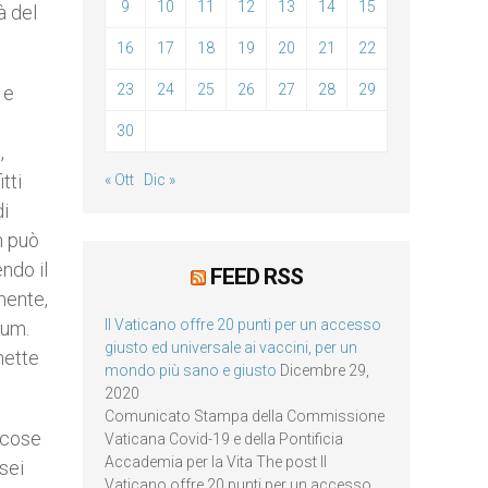
9
10
11
12
13
14
15
à del
16
17
18
19
20
21
22
23
24
25
26
27
28
29
 e
30
,
tti
« Ott
Dic »
di
n può
ndo il
FEED RSS
mente,
Il Vaticano offre 20 punti per un accesso
cum.
giusto ed universale ai vaccini, per un
mette
mondo più sano e giusto
Dicembre 29,
2020
Comunicato Stampa della Commissione
 cose
Vaticana Covid-19 e della Pontificia
Accademia per la Vita The post Il
 sei
Vaticano offre 20 punti per un accesso