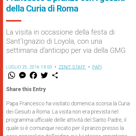
della Curia di Roma
La visita in occasione della festa di
Sant’Ignazio di Loyola, con una
settimana d’anticipo per via della GMG
LUGLIO 25, 2016 19:00
ZENIT STAFF
PAPI
W
M
F
T
S
h
e
a
w
h
a
s
c
i
a
t
s
e
t
r
Share this Entry
s
e
b
t
e
A
n
o
e
p
g
o
r
Papa Francesco ha visitato domenica scorsa la Curia
p
e
k
dei Gesuiti a Roma. La visita non era prevista nel
r
programma ufficiale delle attività del Santo Padre, il
quale si è comunque recato per il pranzo presso la