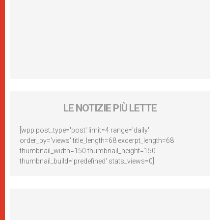
LE NOTIZIE PIÙ LETTE
[wpp post_type='post' limit=4 range='daily'
order_by='views' title_length=68 excerpt_length=68
thumbnail_width=150 thumbnail_height=150
thumbnail_build='predefined' stats_views=0]