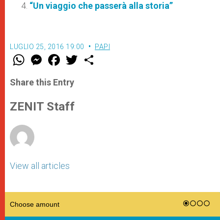
“Un viaggio che passerà alla storia”
LUGLIO 25, 2016 19:00
PAPI
W
M
F
T
S
h
e
a
w
h
a
s
c
i
a
t
s
e
t
r
Share this Entry
s
e
b
t
e
A
n
o
e
p
g
o
r
ZENIT Staff
p
e
k
r
View all articles