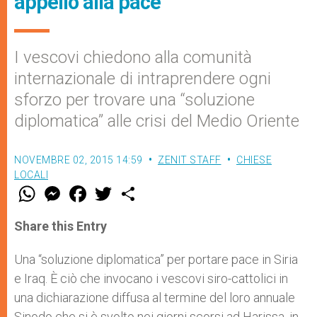
appello alla pace
I vescovi chiedono alla comunità
internazionale di intraprendere ogni
sforzo per trovare una “soluzione
diplomatica” alle crisi del Medio Oriente
NOVEMBRE 02, 2015 14:59
ZENIT STAFF
CHIESE
LOCALI
W
M
F
T
S
h
e
a
w
h
a
s
c
i
a
t
s
e
t
r
Share this Entry
s
e
b
t
e
A
n
o
e
p
g
o
r
Una “soluzione diplomatica” per portare pace in Siria
p
e
k
e Iraq. È ciò che invocano i vescovi siro-cattolici in
r
una dichiarazione diffusa al termine del loro annuale
Sinodo che si è svolto nei giorni scorsi ad Harissa, in