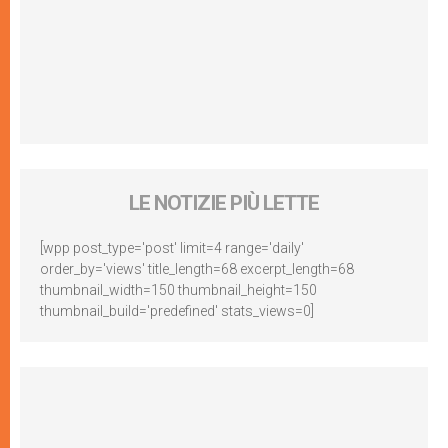
LE NOTIZIE PIÙ LETTE
[wpp post_type='post' limit=4 range='daily'
order_by='views' title_length=68 excerpt_length=68
thumbnail_width=150 thumbnail_height=150
thumbnail_build='predefined' stats_views=0]