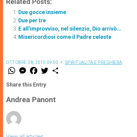
Related Posts:
Due gocce insieme
Due per tre
E all’improvviso, nel silenzio, Dio arrivò…
Misericordiosi come il Padre celeste
OTTOBRE 28, 2015 09:00
SPIRITUALITÀ E PREGHIERA
W
M
F
T
S
h
e
a
w
h
a
s
c
i
a
t
s
e
t
r
Share this Entry
s
e
b
t
e
A
n
o
e
p
g
o
r
Andrea Panont
p
e
k
r
View all articles