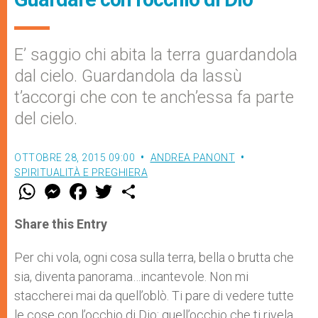
E’ saggio chi abita la terra guardandola
dal cielo. Guardandola da lassù
t’accorgi che con te anch’essa fa parte
del cielo.
OTTOBRE 28, 2015 09:00
ANDREA PANONT
SPIRITUALITÀ E PREGHIERA
W
M
F
T
S
h
e
a
w
h
a
s
c
i
a
t
s
e
t
r
Share this Entry
s
e
b
t
e
A
n
o
e
p
g
o
r
Per chi vola, ogni cosa sulla terra, bella o brutta che
p
e
k
sia, diventa panorama…incantevole. Non mi
r
staccherei mai da quell’oblò. Ti pare di vedere tutte
le cose con l’occhio di Dio: quell’occhio che ti rivela