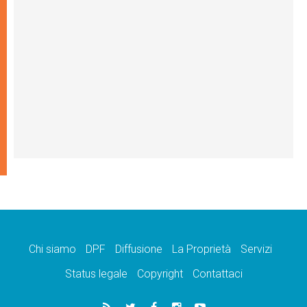
Chi siamo
DPF
Diffusione
La Proprietà
Servizi
Status legale
Copyright
Contattaci