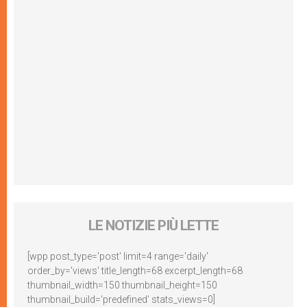
LE NOTIZIE PIÙ LETTE
[wpp post_type='post' limit=4 range='daily'
order_by='views' title_length=68 excerpt_length=68
thumbnail_width=150 thumbnail_height=150
thumbnail_build='predefined' stats_views=0]