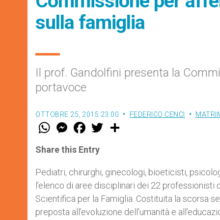
Commissione per afferm
sulla famiglia
Il prof. Gandolfini presenta la Commis
portavoce
OTTOBRE 25, 2015 23:00
FEDERICO CENCI
MATRIM
W
M
F
T
S
h
e
a
w
h
a
s
c
i
a
t
s
e
t
r
Share this Entry
s
e
b
t
e
A
n
o
e
p
g
o
r
Pediatri, chirurghi, ginecologi, bioeticisti, psicologi
p
e
k
l’elenco di aree disciplinari dei 22 profession
r
Scientifica per la Famiglia. Costituita la scorsa se
preposta all’evoluzione dell’umanità e all’educazi