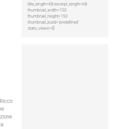
”
title_length=68 excerpt_length=68
thumbnail_width=150
thumbnail_height=150
thumbnail_build='predefined'
stats_views=0]
. Ricco
ne
uzione
ca