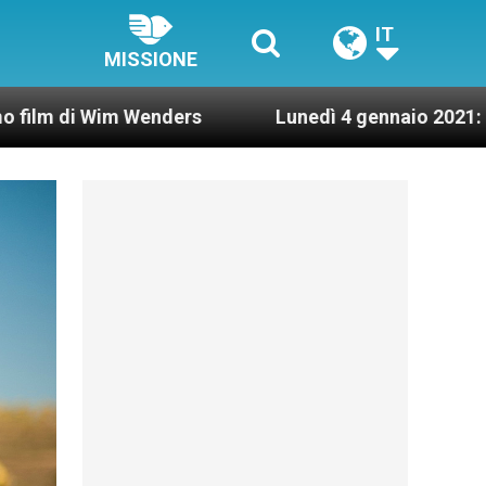
IT
MISSIONE
nders
Lunedì 4 gennaio 2021: Possesso cardinal