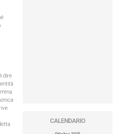
hé
o
i dire
entità
mamma.
rmonica
rive
CALENDARIO
detta