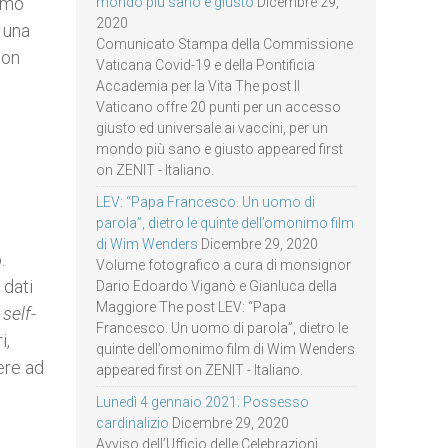
remo
mondo più sano e giusto
Dicembre 29,
2020
 una
Comunicato Stampa della Commissione
non
Vaticana Covid-19 e della Pontificia
Accademia per la Vita The post Il
Vaticano offre 20 punti per un accesso
giusto ed universale ai vaccini, per un
mondo più sano e giusto appeared first
on ZENIT - Italiano.
LEV: “Papa Francesco. Un uomo di
parola”, dietro le quinte dell’omonimo film
di Wim Wenders
Dicembre 29, 2020
.
Volume fotografico a cura di monsignor
 dati
Dario Edoardo Viganò e Gianluca della
Maggiore The post LEV: “Papa
i
self-
Francesco. Un uomo di parola”, dietro le
i,
quinte dell’omonimo film di Wim Wenders
dere ad
appeared first on ZENIT - Italiano.
Lunedì 4 gennaio 2021: Possesso
cardinalizio
Dicembre 29, 2020
Avviso dell’Ufficio delle Celebrazioni