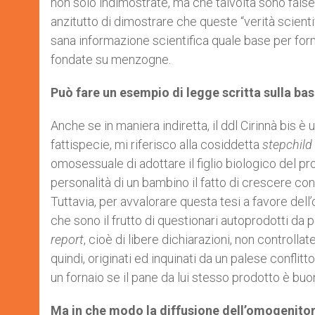
non solo indimostrate, ma che talvolta sono fal
anzitutto di dimostrare che queste “verità scien
sana informazione scientifica quale base per for
fondate su menzogne.
Può fare un esempio di legge scritta sulla bas
Anche se in maniera indiretta, il ddl Cirinnà bis 
fattispecie, mi riferisco alla cosiddetta
stepchild
omosessuale di adottare il figlio biologico del pro
personalità di un bambino il fatto di crescere co
Tuttavia, per avvalorare questa tesi a favore dell
che sono il frutto di questionari autoprodotti da
report
, cioè di libere dichiarazioni, non controlla
quindi, originati ed inquinati da un palese conflit
un fornaio se il pane da lui stesso prodotto è bu
Ma in che modo la diffusione dell’omogenitori