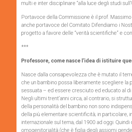
multi e inter disciplinare “alla luce degli studi s
Portavoce della Commissione è il prof. Massimo 
anche portavoce del Comitato Difendiamo i Nostri 
progetto a favore delle “verità scientifiche” e c
***
Professore, come nasce l’idea di istituire q
Nasce dalla consapevolezza che è mutato il terre
che un bambino possa liberamente scegliere la pr
sessuata – ed essere cresciuto ed educato al di
Negli ultimi trent’anni circa, al contrario, si str
della personalità del bambino non sono indispensab
della più elementare scientificità; in particolare, i
internazionale sul tema, dal 1900 ad oggi. Quindi
omogenitorialità (che è figlia degli assiomi gend