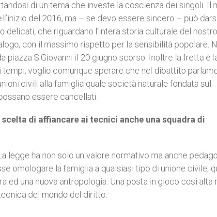
ttandosi di un tema che investe la coscienza dei singoli. Il 
ll’inizio del 2016, ma – se devo essere sincero – può dars
o delicati, che riguardano l’intera storia culturale del nostr
ogo, con il massimo rispetto per la sensibilità popolare. N
a piazza S.Giovanni il 20 giugno scorso. Inoltre la fretta è l
dei tempi, voglio comunque sperare che nel dibattito parlam
 unioni civili alla famiglia quale società naturale fondata sul
 possano essere cancellati.
scelta di affiancare ai tecnici anche una squadra di
a. La legge ha non solo un valore normativo ma anche pedag
omologare la famiglia a qualsiasi tipo di unione civile, 
ra ed una nuova antropologia. Una posta in gioco così alta
ecnica del mondo del diritto.