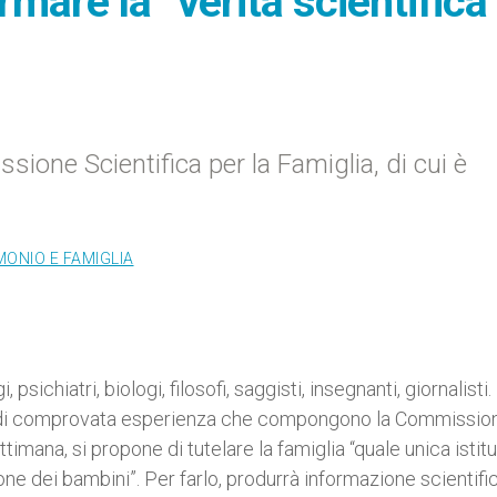
are la “verità scientifica
sione Scientifica per la Famiglia, di cui è
ONIO E FAMIGLIA
, psichiatri, biologi, filosofi, saggisti, insegnanti, giornalisti
isti di comprovata esperienza che compongono la Commissio
ttimana, si propone di tutelare la famiglia “quale unica istit
one dei bambini”. Per farlo, produrrà informazione scientifi