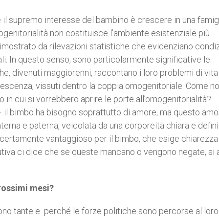
 il supremo interesse del bambino è crescere in una famig
nitorialità non costituisce l’ambiente esistenziale più
mostrato da rilevazioni statistiche che evidenziano condiz
i. In questo senso, sono particolarmente significative le
, divenuti maggiorenni, raccontano i loro problemi di vita
dolescenza, vissuti dentro la coppia omogenitoriale. Come n
 in cui si vorrebbero aprire le porte all’omogenitorialità?
il bimbo ha bisogno soprattutto di amore, ma questo amo
erna e paterna, veicolata da una corporeità chiara e defini
 certamente vantaggioso per il bimbo, che esige chiarezza
olutiva ci dice che se queste mancano o vengono negate, si 
prossimi mesi?
 sono tante e perché le forze politiche sono percorse al loro