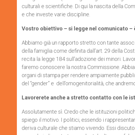
culturali e scientifiche. Di qui la nascita della
e che investe varie discipline.
Vostro obiettivo – si legge nel comunicato – è
Abbiamo già un rapporto stretto con tante associ
della famiglia come definita dall’art. 29 della C
recita la legge 184 sull’adozione dei minori. Lavo
faremo conoscere la nostra Commissione. Abbiamo
organi di stampa per rendere ampiamente pubblici tu
del “gender” e dell’omogenitorialità, che andremo
Lavorerete anche a stretto contatto con le ist
Assolutamente sì. Credo che le istituzioni poli
spiego il motivo. I politici, essendo i rappresenta
deriva culturale che stiamo vivendo. Essi discuto