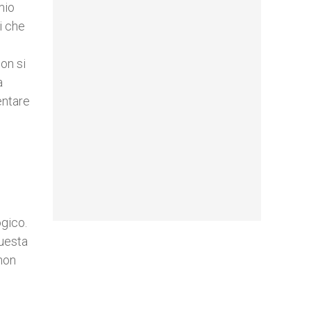
mio
i che
o
on si
a
entare
ogico.
questa
 non