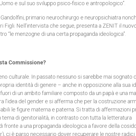
ull’Uomo e sul suo sviluppo psico-fisico e antropologico”.
Gandolfini, primario neurochirurgo e neuropsichiatra nonc
Figli. Nell’intervista che segue, presenta a ZENIT il nuov
ontro “le menzogne di una certa propaganda ideologica”.
uesta Commissione?
no culturale. In passato nessuno si sarebbe mai sognato d
opria identità di genere – anche in opposizione alla sua id
 fuori di un ambito familiare composto da un papà e una 
uttura l’idea del gender e si afferma che per la costruzione a
ili le figure materna e paterna. Si tratta di affermazioni p
n tema di genitorialità, in contrasto con tutta la letteratura
 di fronte a una propaganda ideologica a favore della cosid
er), ci è parso necessario dover recuperare le nostre radici