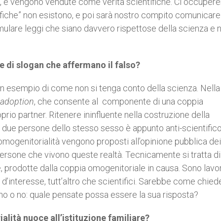
se, e vengono vendute come verità scientifiche. Ci occupe
tifiche” non esistono, e poi sarà nostro compito comunicare
mulare leggi che siano davvero rispettose della scienza e 
e di slogan che affermano il falso?
è un esempio di come non si tenga conto della scienza. Nella
 adoption
, che consente al componente di una coppia
prio partner. Ritenere ininfluente nella costruzione della
n due persone dello stesso sesso è appunto anti-scientifico
’omogenitorialità vengono proposti all’opinione pubblica dei
 persone che vivono queste realtà. Tecnicamente si tratta d
te, prodotte dalla coppia omogenitoriale in causa. Sono lavor
to d’interesse, tutt’altro che scientifici. Sarebbe come chie
ono o no: quale pensate possa essere la sua risposta?
alità nuoce all’istituzione familiare?