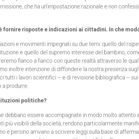
 Commissione, che ha un’impostazione razionale e non confess
 fornire risposte e indicazioni ai cittadini. In che mod
azioni e movimenti impegnati su due temi: quello del rispe
ostituzione e quello del supremo interesse del bambino, com
reremo fianco a fianco con queste realtà attraverso le qual
 inoltre intenzione di diffondere la nostra presenza sugl
tti i lavori scientifici – e di revisione bibliografica – sui
 a produrre.
ituzioni politiche?
tiche debbano essere accompagnate in modo molto attento e
nti più visibili della società, rendono particolarmente manif
no e persino arrivano a scrivere leggi sulla base di afferma