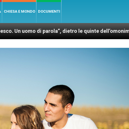
A
CHIESA E MONDO
DOCUMENTI
arola”, dietro le quinte dell’omonimo film di Wim We