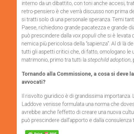
interno da un dibattito, con toni anche accesi, tra
retro-pensiero è che verrà discusso non prima de
si tratti solo di una personale speranza. Temi tant
Paese, richiedono grande pacatezza e grande dial
può prescindere dalla
vox populi
che si è levata d
nemica più pericolosa della “sapienza”. Al di là 
tutti gli aspetti critici che, di fatto, omologano le
matrimonio, primo tra tutti la
stepchild adoption
,
Tornando alla Commissione, a cosa si deve la 
avvocati?
Il risvolto giuridico è di grandissima importanz
Laddove venisse formulata una norma che dovesse 
avrebbe anche l’effetto di creare una nuova cultu
può prescindere dall’apporto e dalla consulenza t