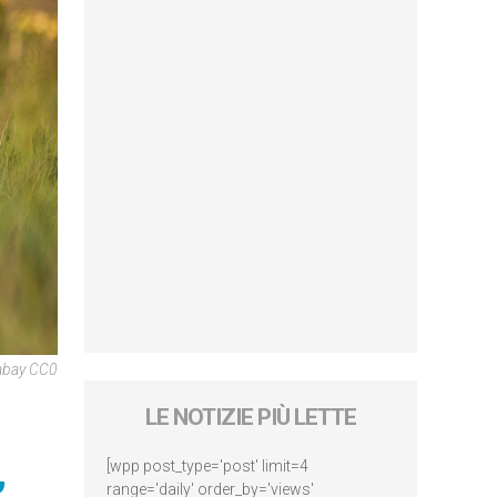
abay CC0
LE NOTIZIE PIÙ LETTE
[wpp post_type='post' limit=4
range='daily' order_by='views'