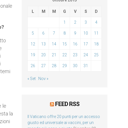
Ottobre 2015
ionale
L
M
M
G
V
S
D
1
2
3
4
o?
5
6
7
8
9
10
11
tto
12
13
14
15
16
17
18
e
19
20
21
22
23
24
25
i
i
26
27
28
29
30
31
 temi
« Set
Nov »
FEED RSS
 le
esta la
Il Vaticano offre 20 punti per un accesso
zioni
giusto ed universale ai vaccini, per un