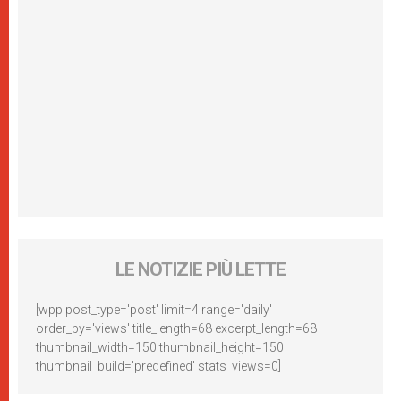
LE NOTIZIE PIÙ LETTE
[wpp post_type='post' limit=4 range='daily'
order_by='views' title_length=68 excerpt_length=68
thumbnail_width=150 thumbnail_height=150
thumbnail_build='predefined' stats_views=0]