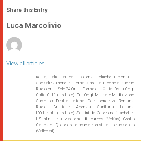
a
s
c
i
a
t
s
e
t
r
Share this Entry
s
e
b
t
e
A
n
o
e
p
g
o
r
Luca Marcolivio
p
e
k
r
View all articles
Roma, Italia Laurea in Scienze Politiche. Diploma di
Specializzazione in Giornalismo. La Provincia Pavese.
Radiocor - Il Sole 24 Ore. Il Giornale di Ostia. Ostia Oggi.
Ostia Città (direttore). Eur Oggi. Messa e Meditazione.
Sacerdos. Destra Italiana. Corrispondenza Romana.
Radici Cristiane. Agenzia Sanitaria Italiana.
L'Ottimista (direttore). Santini da Collezione (Hachette).
I Santini della Madonna di Lourdes (McKay). Contro
Garibaldi. Quello che a scuola non vi hanno raccontato
(Vallecchi).