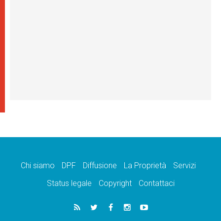
Chi siamo
DPF
Diffusione
La Proprietà
Servizi
Status legale
Copyright
Contattaci