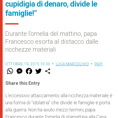
cupidigia di denaro, divide le
famiglie!”
Durante l’omelia del mattino, papa
Francesco esorta al distacco dalle
ricchezze materiali
OTTOBRE 19, 2015 10:30
LUCA MARCOLIVIO
PAPI
W
M
F
T
S
h
e
a
w
h
a
s
c
i
a
t
s
e
t
r
Share this Entry
s
e
b
t
e
A
n
o
e
p
g
o
r
L’eccessivo attaccamento alla ricchezza materiale è
p
e
k
una forma di “idolatria” che divide le famiglie e porta
r
alla guerra. Non ha avuto mezzi termini, papa
Francesco durante l’omelia di stamattina alla Casa