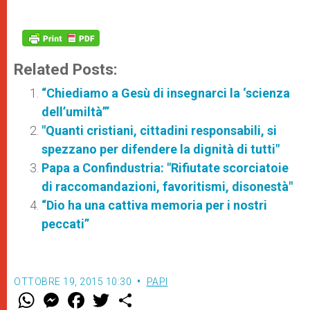
Related Posts:
“Chiediamo a Gesù di insegnarci la ‘scienza
dell’umiltà’”
"Quanti cristiani, cittadini responsabili, si
spezzano per difendere la dignità di tutti"
Papa a Confindustria: "Rifiutate scorciatoie
di raccomandazioni, favoritismi, disonestà"
“Dio ha una cattiva memoria per i nostri
peccati”
OTTOBRE 19, 2015 10:30
PAPI
W
M
F
T
S
h
e
a
w
h