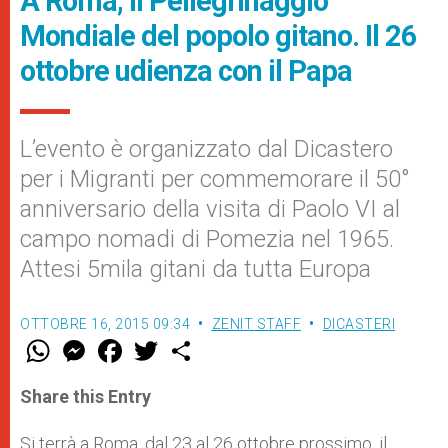
A Roma, il Pellegrinaggio
Mondiale del popolo gitano. Il 26
ottobre udienza con il Papa
L’evento è organizzato dal Dicastero
per i Migranti per commemorare il 50°
anniversario della visita di Paolo VI al
campo nomadi di Pomezia nel 1965.
Attesi 5mila gitani da tutta Europa
OTTOBRE 16, 2015 09:34
ZENIT STAFF
DICASTERI
W
M
F
T
S
h
e
a
w
h
a
s
c
i
a
t
s
e
t
r
Share this Entry
s
e
b
t
e
A
n
o
e
p
g
o
r
Si terrà a Roma, dal 23 al 26 ottobre prossimo, il