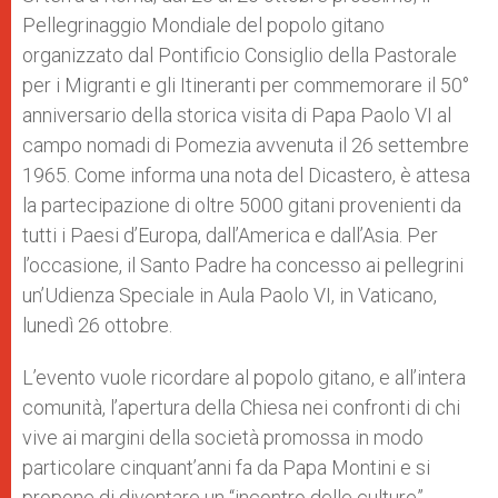
p
e
k
Pellegrinaggio Mondiale del popolo gitano
r
organizzato dal Pontificio Consiglio della Pastorale
per i Migranti e gli Itineranti per commemorare il 50°
anniversario della storica visita di Papa Paolo VI al
campo nomadi di Pomezia avvenuta il 26 settembre
1965. Come informa una nota del Dicastero, è attesa
la partecipazione di oltre 5000 gitani provenienti da
tutti i Paesi d’Europa, dall’America e dall’Asia. Per
l’occasione, il Santo Padre ha concesso ai pellegrini
un’Udienza Speciale in Aula Paolo VI, in Vaticano,
lunedì 26 ottobre.
L’evento vuole ricordare al popolo gitano, e all’intera
comunità, l’apertura della Chiesa nei confronti di chi
vive ai margini della società promossa in modo
particolare cinquant’anni fa da Papa Montini e si
propone di diventare un “incontro delle culture”,