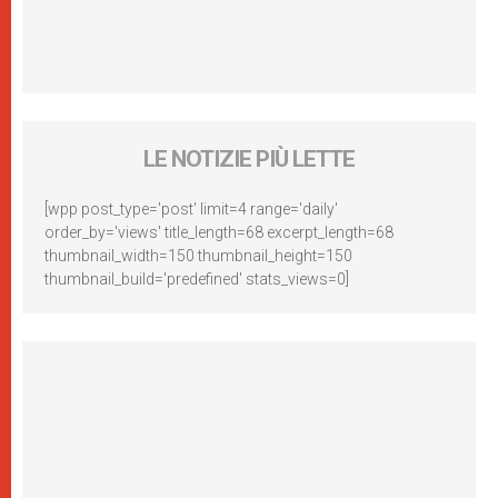
LE NOTIZIE PIÙ LETTE
[wpp post_type='post' limit=4 range='daily'
order_by='views' title_length=68 excerpt_length=68
thumbnail_width=150 thumbnail_height=150
thumbnail_build='predefined' stats_views=0]