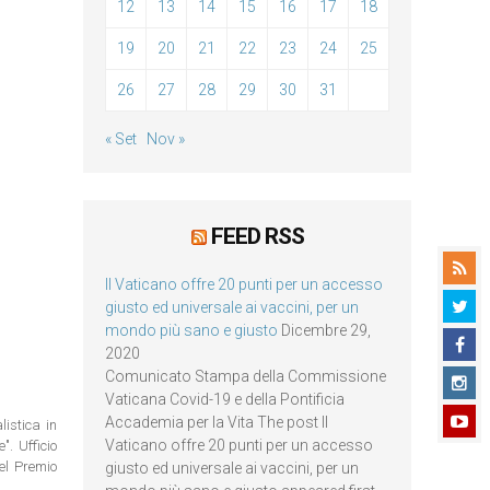
12
13
14
15
16
17
18
19
20
21
22
23
24
25
26
27
28
29
30
31
« Set
Nov »
FEED RSS
Il Vaticano offre 20 punti per un accesso
giusto ed universale ai vaccini, per un
mondo più sano e giusto
Dicembre 29,
2020
Comunicato Stampa della Commissione
Vaticana Covid-19 e della Pontificia
Accademia per la Vita The post Il
istica in
Vaticano offre 20 punti per un accesso
. Ufficio
del Premio
giusto ed universale ai vaccini, per un