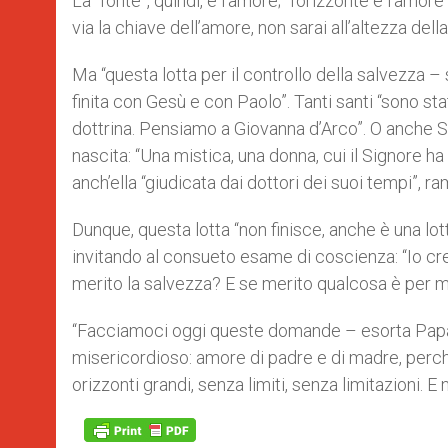
La “fonte”, quindi, è l’amore; “l’orizzonte è l’amore
via la chiave dell’amore, non sarai all’altezza dell
Ma “questa lotta per il controllo della salvezza 
finita con Gesù e con Paolo”. Tanti santi “sono sta
dottrina. Pensiamo a Giovanna d’Arco”. O anche San
nascita: “Una mistica, una donna, cui il Signore ha 
anch’ella “giudicata dai dottori dei suoi tempi”, 
Dunque, questa lotta “non finisce, anche è una lot
invitando al consueto esame di coscienza: “Io cr
merito la salvezza? E se merito qualcosa è per m
“Facciamoci oggi queste domande – esorta Papa
misericordioso: amore di padre e di madre, perc
orizzonti grandi, senza limiti, senza limitazioni.