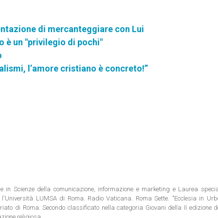
tentazione di mercanteggiare con Lui
 è un "privilegio di pochi"
o
alismi, l’amore cristiano è concreto!”
ale in Scienze della comunicazione, informazione e marketing e Laurea special
 l'Università LUMSA di Roma. Radio Vaticana. Roma Sette. "Ecclesia in Urbe"
riato di Roma. Secondo classificato nella categoria Giovani della II edizione 
azione religiosa