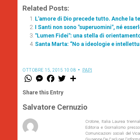
Related Posts:
L'amore di Dio precede tutto. Anche la 
I Santi non sono "superuomini", né esserlo
"Lumen Fidei": una stella di orientament
Santa Marta: “No a ideologie e intellettu
OTTOBRE 15, 2015 10:08
PAPI
W
M
F
T
S
h
e
a
w
h
a
s
c
i
a
t
s
e
t
r
Share this Entry
s
e
b
t
e
A
n
o
e
p
g
o
r
Salvatore Cernuzio
p
e
k
r
Crotone, Italia Laurea trienn
Editoria e Giornalismo presso
Comunicazioni sociali del Vica
Giuseppe De Carli per l'inform