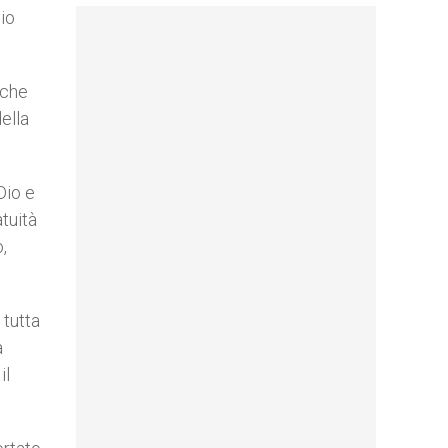
Dio
 che
ella
Dio e
tuità
,
 tutta
a
il