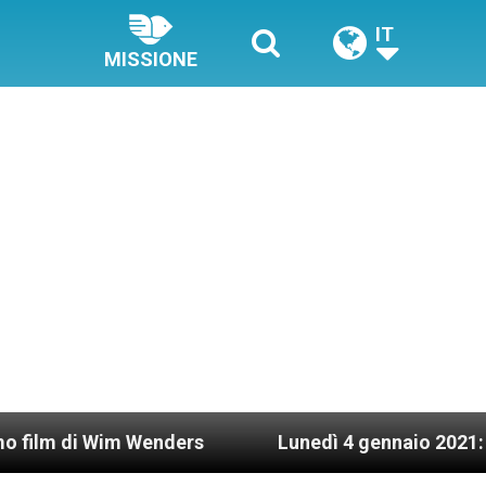
IT
MISSIONE
Wim Wenders
Lunedì 4 gennaio 2021: Possesso c