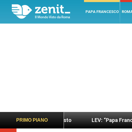
PAPA FRANCESCO
ROM
 più sano e giusto
LEV: “Papa Francesco. Un uo
PRIMO PIANO