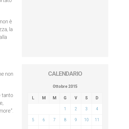
ortato
 non è
zza, la
alla
CALENDARIO
he non
Ottobre 2015
 tanto
L
M
M
G
V
S
D
e,
1
2
3
4
amore”.
5
6
7
8
9
10
11