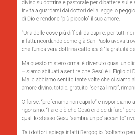
diviso su dottrina e pastorale per dibattere sulle 
r
invita a guardarsi dai dottori della legge, o peggi
di Dio e rendono “più piccolo” il suo amore.
“Una delle cose più difficili da capire, per tutti no
infatti, ricordando come già San Paolo aveva trov
che l’unica vera dottrina cattolica è “la gratuità d
Ma questo mistero ormai è divenuto quasi un cliché
– siamo abituati a sentire che Gesù è il Figlio di
Ma lo abbiamo sentito tante volte che ci siamo
amore divino, totale, gratuito, “senza limiti”, rima
O forse, “preferiamo non capirlo” e rispondiamo 
rigorismo: “Fare ciò che Gesù ci dice di fare” per
quali lo stesso Gesù “sembra un po’ accanito” rivo
Tali dottori, spiega infatti Bergoglio, “soltanto 