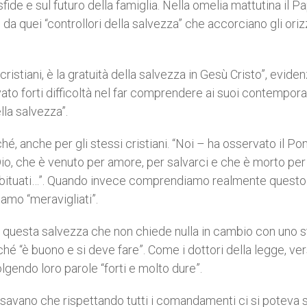
sfide e sul futuro della famiglia. Nella omelia mattutina il P
o da quei “controllori della salvezza” che accorciano gli oriz
i cristiani, è la gratuità della salvezza in Gesù Cristo”, eviden
ato forti difficoltà nel far comprendere ai suoi contempor
ella salvezza”.
, anche per gli stessi cristiani. “Noi – ha osservato il Po
 Dio, che è venuto per amore, per salvarci e che è morto per 
 abituati…”. Quando invece comprendiamo realmente questo
niamo “meravigliati”.
a questa salvezza che non chiede nulla in cambio con uno s
ché “è buono e si deve fare”. Come i dottori della legge, ver
lgendo loro parole “forti e molto dure”.
pensavano che rispettando tutti i comandamenti ci si poteva 