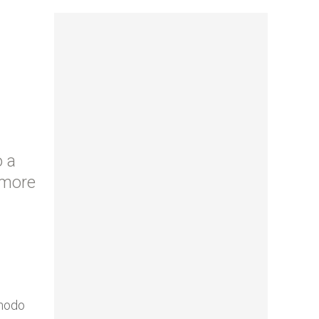
o a
amore
inodo