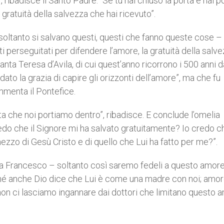
”, ribadisce il Santo Padre. “Se tu hai chiuso la porta e hai p
a gratuità della salvezza che hai ricevuto”.
– soltanto si salvano questi, questi che fanno queste cose –
ti perseguitati per difendere l’amore, la gratuità della salve
ta Teresa d’Avila, di cui quest’anno ricorrono i 500 anni d
dato la grazia di capire gli orizzonti dell’amore”, ma che fu
rammenta il Pontefice.
ta che noi portiamo dentro”, ribadisce. E conclude l’omelia
edo che il Signore mi ha salvato gratuitamente? Io credo c
ezzo di Gesù Cristo e di quello che Lui ha fatto per me?”.
 Francesco – soltanto così saremo fedeli a questo amore
hé anche Dio dice che Lui è come una madre con noi; amor
 E non ci lasciamo ingannare dai dottori che limitano questo 