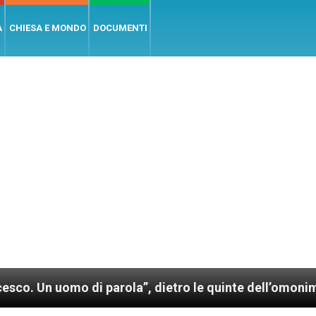
A
CHIESA E MONDO
DOCUMENTI
mo di parola”, dietro le quinte dell’omonimo film di 