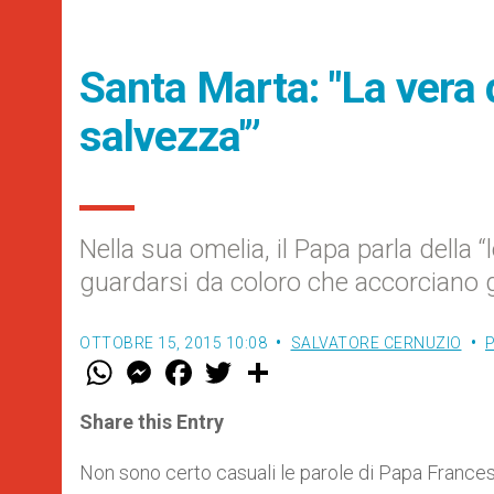
Santa Marta: "La vera do
salvezza'”
Nella sua omelia, il Papa parla della “l
guardarsi da coloro che accorciano g
OTTOBRE 15, 2015 10:08
SALVATORE CERNUZIO
P
W
M
F
T
S
h
e
a
w
h
a
s
c
i
a
t
s
e
t
r
Share this Entry
s
e
b
t
e
A
n
o
e
p
g
o
r
Non sono certo casuali le parole di Papa Frances
p
e
k