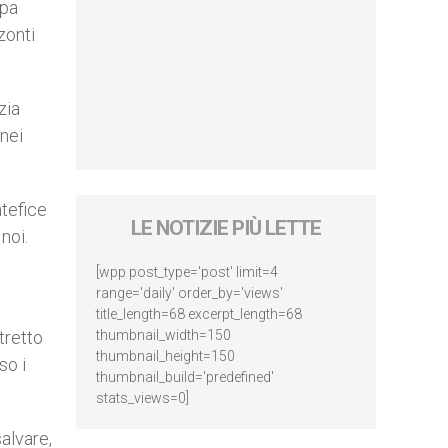
apa
zonti
zia
anei
ntefice
LE NOTIZIE PIÙ LETTE
noi.
[wpp post_type='post' limit=4
range='daily' order_by='views'
title_length=68 excerpt_length=68
tretto
thumbnail_width=150
thumbnail_height=150
so i
thumbnail_build='predefined'
stats_views=0]
salvare,