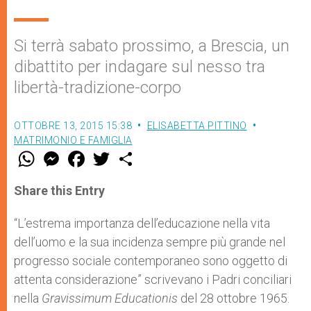
Si terrà sabato prossimo, a Brescia, un
dibattito per indagare sul nesso tra
libertà-tradizione-corpo
OTTOBRE 13, 2015 15:38
ELISABETTA PITTINO
MATRIMONIO E FAMIGLIA
W
M
F
T
S
h
e
a
w
h
a
s
c
i
a
t
s
e
t
r
Share this Entry
s
e
b
t
e
A
n
o
e
p
g
o
r
“L’estrema importanza dell’educazione nella vita
p
e
k
dell’uomo e la sua incidenza sempre più grande nel
r
progresso sociale contemporaneo sono oggetto di
attenta considerazione” scrivevano i Padri conciliari
nella
Gravissimum Educationis
del 28 ottobre 1965.