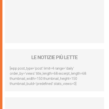
LE NOTIZIE PIÙ LETTE
[wpp post_type='post' limit=4 range='daily'
order_by='views' title_length=68 excerpt_length=68
thumbnail_width=150 thumbnail_height=150
thumbnail_build='predefined' stats_views=0]