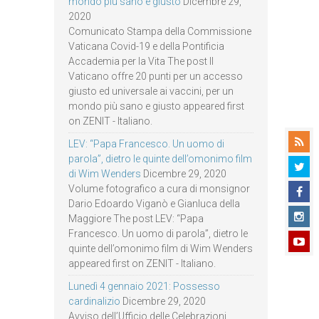
mondo più sano e giusto
Dicembre 29,
2020
Comunicato Stampa della Commissione
Vaticana Covid-19 e della Pontificia
Accademia per la Vita The post Il
Vaticano offre 20 punti per un accesso
giusto ed universale ai vaccini, per un
mondo più sano e giusto appeared first
on ZENIT - Italiano.
LEV: “Papa Francesco. Un uomo di
parola”, dietro le quinte dell’omonimo film
di Wim Wenders
Dicembre 29, 2020
Volume fotografico a cura di monsignor
Dario Edoardo Viganò e Gianluca della
Maggiore The post LEV: “Papa
Francesco. Un uomo di parola”, dietro le
quinte dell’omonimo film di Wim Wenders
appeared first on ZENIT - Italiano.
Lunedì 4 gennaio 2021: Possesso
cardinalizio
Dicembre 29, 2020
Avviso dell’Ufficio delle Celebrazioni