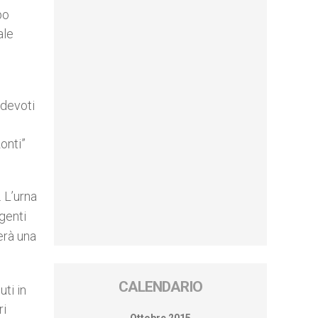
po
ale
 devoti
onti”
 L’urna
igenti
erà
una
CALENDARIO
uti in
ri