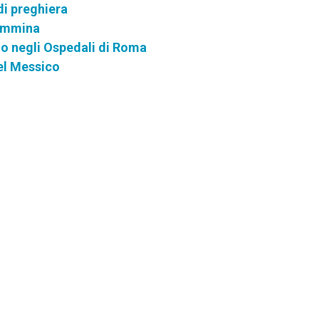
di preghiera
cammina
Pio negli Ospedali di Roma
del Messico