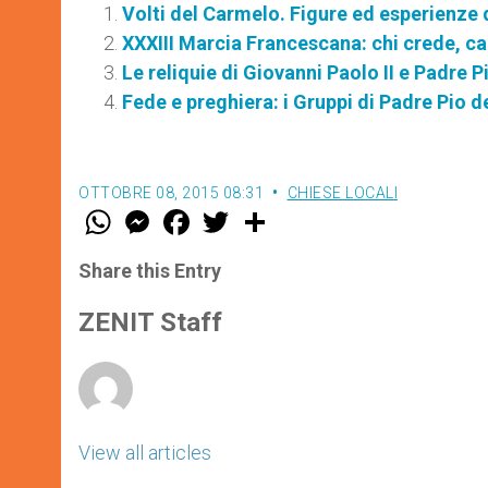
Volti del Carmelo. Figure ed esperienze 
XXXIII Marcia Francescana: chi crede, 
Le reliquie di Giovanni Paolo II e Padre 
Fede e preghiera: i Gruppi di Padre Pio 
OTTOBRE 08, 2015 08:31
CHIESE LOCALI
W
M
F
T
S
h
e
a
w
h
a
s
c
i
a
t
s
e
t
r
Share this Entry
s
e
b
t
e
A
n
o
e
p
g
o
r
ZENIT Staff
p
e
k
r
View all articles