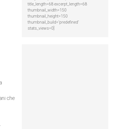
title_length=68 excerpt_length=68
thumbnail_width=150
thumbnail_height=150
thumbnail_build='predefined'
stats_views=0]
a
ani che
7