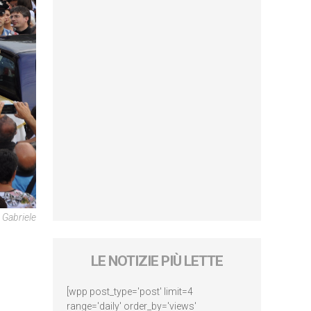
 Gabriele
LE NOTIZIE PIÙ LETTE
[wpp post_type='post' limit=4
range='daily' order_by='views'