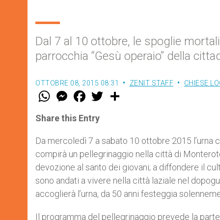
Dal 7 al 10 ottobre, le spoglie mortal
parrocchia “Gesù operaio” della cittad
OTTOBRE 08, 2015 08:31
ZENIT STAFF
CHIESE LO
W
M
F
T
S
h
e
a
w
h
a
s
c
i
a
t
s
e
t
r
Share this Entry
s
e
b
t
e
A
n
o
e
p
g
o
r
Da mercoledì 7 a sabato 10 ottobre 2015 l’urna c
p
e
k
compirà un pellegrinaggio nella città di Montero
r
devozione al santo dei giovani; a diffondere il cu
sono andati a vivere nella città laziale nel dopogu
accoglierà l’urna, da 50 anni festeggia solenneme
Il programma del pellegrinaggio prevede la parten