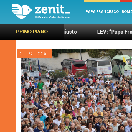
PAPA FRANCESCO
ROM
iù sano e giusto
LEV: “Papa Francesco. Un uomo
PRIMO PIANO
CHIESE LOCALI