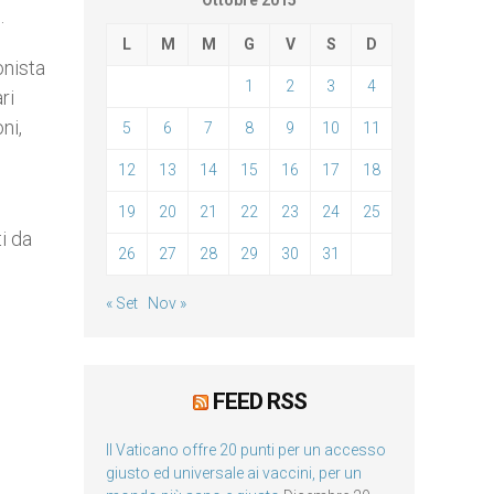
Ottobre 2015
.
L
M
M
G
V
S
D
onista
1
2
3
4
ri
ni,
5
6
7
8
9
10
11
12
13
14
15
16
17
18
19
20
21
22
23
24
25
i da
26
27
28
29
30
31
« Set
Nov »
FEED RSS
Il Vaticano offre 20 punti per un accesso
giusto ed universale ai vaccini, per un