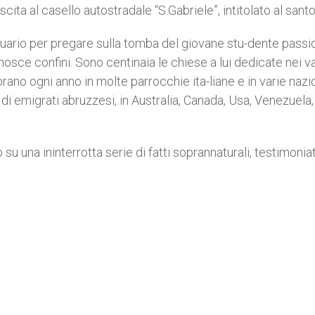
ta al casello autostradale “S.Gabriele”, intitolato al santo
antuario per pregare sulla tomba del giovane stu-dente passi
osce confini. Sono centinaia le chiese a lui dedicate nei va
rano ogni anno in molte parrocchie ita-liane e in varie nazio
 di emigrati abruzzesi, in Australia, Canada, Usa, Venezuela,
su una ininterrotta serie di fatti soprannaturali, testimoniat