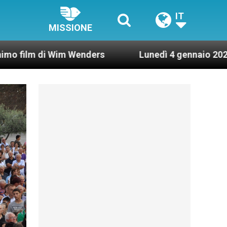
IT
MISSIONE
m Wenders
Lunedì 4 gennaio 2021: Possesso car