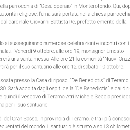
à nella parrocchia di “Gesù operaio” in Monterotondo. Qui, do
 autorità religiose, l’urna sarà portata nella chiesa parrocchi
al cardinale Giovanni Battista Re, prefetto emerito della
o si susseguiranno numerose celebrazioni e incontri con i
malati. Venerdì 9 ottobre, alle ore 19, monsignor Ernesto
erà una santa messa. Alle ore 21 la comunità “Nuovi Orizz
rtirà per il suo santuario alle ore 12 di sabato 10 ottobre.
a sosta presso la Casa di riposo “De Benedictis” di Teramo .
.30
. Sarà accolta dagli ospiti della “De Benedictis” e dai dir
 e quindi il vescovo di Teramo-Atri Michele
Seccia
presied
na per il suo santuario.
di del Gran Sasso, in provincia di Teramo, è tra i più conosci
requentati del mondo. Il santuario è situato a soli 3 chilomet