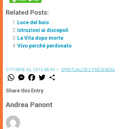
Related Posts:
Luce del buio
Istruzioni ai discepoli
La Vita dopo morte
Vivo perché perdonato
OTTOBRE 06, 2015 08:00
SPIRITUALITÀ E PREGHIERA
W
M
F
T
S
h
e
a
w
h
a
s
c
i
a
t
s
e
t
r
Share this Entry
s
e
b
t
e
A
n
o
e
p
g
o
r
Andrea Panont
p
e
k
r