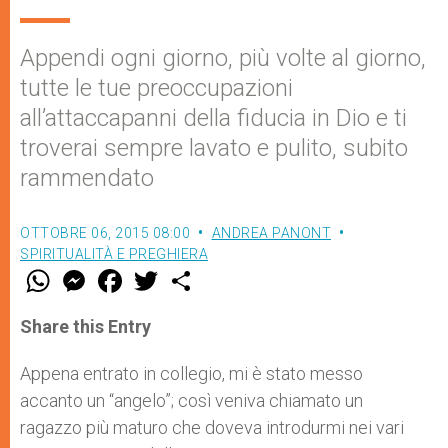
Appendi ogni giorno, più volte al giorno,
tutte le tue preoccupazioni
all’attaccapanni della fiducia in Dio e ti
troverai sempre lavato e pulito, subito
rammendato
OTTOBRE 06, 2015 08:00
ANDREA PANONT
SPIRITUALITÀ E PREGHIERA
W
M
F
T
S
h
e
a
w
h
a
s
c
i
a
t
s
e
t
r
Share this Entry
s
e
b
t
e
A
n
o
e
p
g
o
r
Appena entrato in collegio, mi è stato messo
p
e
k
accanto un “angelo”; così veniva chiamato un
r
ragazzo più maturo che doveva introdurmi nei vari