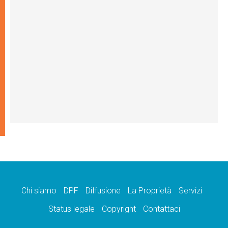
Chi siamo
DPF
Diffusione
La Proprietà
Servizi
Status legale
Copyright
Contattaci