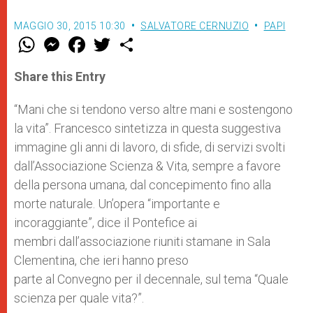
MAGGIO 30, 2015 10:30
SALVATORE CERNUZIO
PAPI
W
M
F
T
S
h
e
a
w
h
a
s
c
i
a
t
s
e
t
r
Share this Entry
s
e
b
t
e
A
n
o
e
p
g
o
r
“Mani che si tendono verso altre mani e sostengono
p
e
k
la vita”. Francesco sintetizza in questa suggestiva
r
immagine gli anni di lavoro, di sfide, di servizi svolti
dall’Associazione Scienza & Vita, sempre a favore
della persona umana, dal concepimento fino alla
morte naturale. Un’opera “importante e
incoraggiante”, dice il Pontefice ai
membri dall’associazione riuniti stamane in Sala
Clementina, che ieri hanno preso
parte al Convegno per il decennale, sul tema “Quale
scienza per quale vita?”.