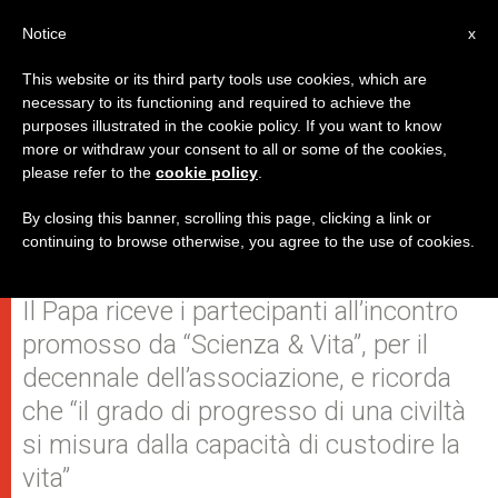
IT
Notice
x
This website or its third party tools use cookies, which are
necessary to its functioning and required to achieve the
purposes illustrated in the cookie policy. If you want to know
"L'aborto è attentato alla vita, ma
more or withdraw your consent to all or some of the cookies,
please refer to the
cookie policy
.
lo è anche lasciar morire i fratelli
sui barconi"
By closing this banner, scrolling this page, clicking a link or
continuing to browse otherwise, you agree to the use of cookies.
Il Papa riceve i partecipanti all’incontro
promosso da “Scienza & Vita”, per il
decennale dell’associazione, e ricorda
che “il grado di progresso di una civiltà
si misura dalla capacità di custodire la
vita”