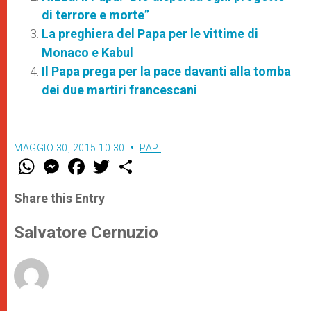
di terrore e morte”
La preghiera del Papa per le vittime di
Monaco e Kabul
Il Papa prega per la pace davanti alla tomba
dei due martiri francescani
MAGGIO 30, 2015 10:30
PAPI
W
M
F
T
S
h
e
a
w
h
a
s
c
i
a
t
s
e
t
r
Share this Entry
s
e
b
t
e
A
n
o
e
p
g
o
r
Salvatore Cernuzio
p
e
k
r