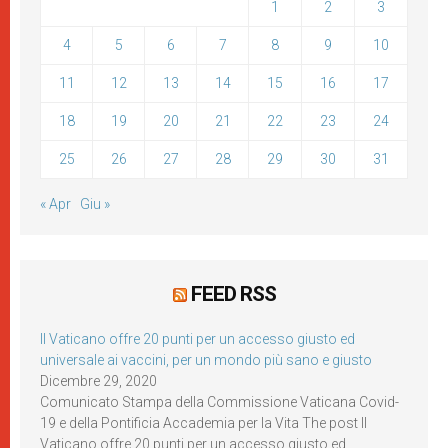
1
2
3
4
5
6
7
8
9
10
11
12
13
14
15
16
17
18
19
20
21
22
23
24
25
26
27
28
29
30
31
« Apr
Giu »
FEED RSS
Il Vaticano offre 20 punti per un accesso giusto ed
universale ai vaccini, per un mondo più sano e giusto
Dicembre 29, 2020
Comunicato Stampa della Commissione Vaticana Covid-
19 e della Pontificia Accademia per la Vita The post Il
Vaticano offre 20 punti per un accesso giusto ed