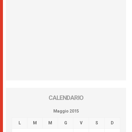
CALENDARIO
Maggio 2015
L
M
M
G
V
S
D