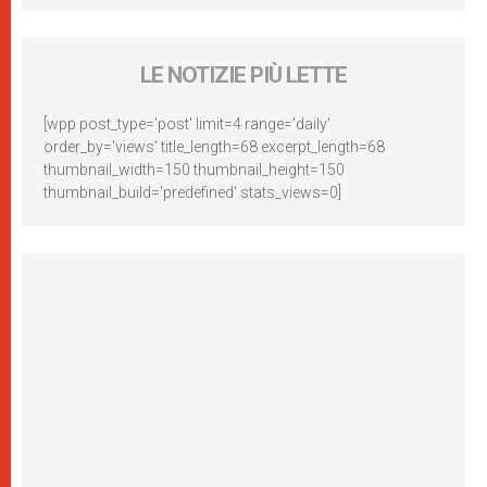
LE NOTIZIE PIÙ LETTE
[wpp post_type='post' limit=4 range='daily'
order_by='views' title_length=68 excerpt_length=68
thumbnail_width=150 thumbnail_height=150
thumbnail_build='predefined' stats_views=0]