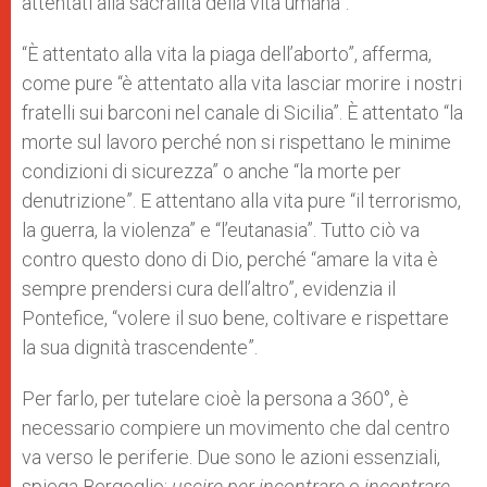
attentati alla sacralità della vita umana”.
“È attentato alla vita la piaga dell’aborto”, afferma,
come pure “è attentato alla vita lasciar morire i nostri
fratelli sui barconi nel canale di Sicilia”. È attentato “la
morte sul lavoro perché non si rispettano le minime
condizioni di sicurezza” o anche “la morte per
denutrizione”. E attentano alla vita pure “il terrorismo,
la guerra, la violenza” e “l’eutanasia”. Tutto ciò va
contro questo dono di Dio, perché “amare la vita è
sempre prendersi cura dell’altro”, evidenzia il
Pontefice, “volere il suo bene, coltivare e rispettare
la sua dignità trascendente”.
Per farlo, per tutelare cioè la persona a 360°, è
necessario compiere un movimento che dal centro
va verso le periferie. Due sono le azioni essenziali,
spiega Bergoglio:
uscire per incontrare
e
incontrare