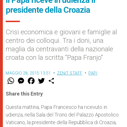
presidente della Croazia
Crisi economica e giovani e famiglie al
centro dei colloqui. Tra i doni, una
maglia da centravanti della nazionale
croata con la scritta “Papa Franjo”
MAGGIO 28, 2015 13:51
ZENIT STAFF
PAPI
W
M
F
T
S
h
e
a
w
h
a
s
c
i
a
t
s
e
t
r
Share this Entry
s
e
b
t
e
A
n
o
e
p
g
o
r
Questa mattina, Papa Francesco ha ricevuto in
p
e
k
udienza, nella Sala del Trono del Palazzo Apostolico
r
Vaticano, la presidente della Repubblica di Croazia,