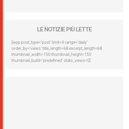
LE NOTIZIE PIÙ LETTE
[wpp post_type='post' limit=4 range='daily'
order_by='views' title_length=68 excerpt_length=68
thumbnail_width=150 thumbnail_height=150
thumbnail_build='predefined' stats_views=0]