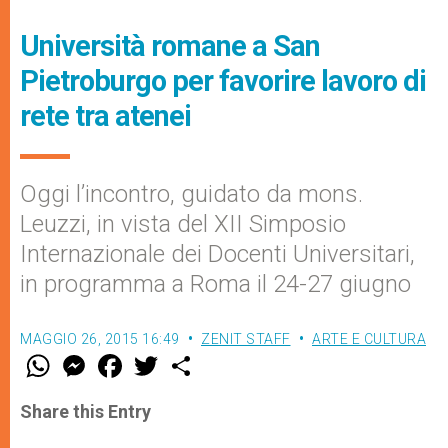
Università romane a San
Pietroburgo per favorire lavoro di
rete tra atenei
Oggi l’incontro, guidato da mons.
Leuzzi, in vista del XII Simposio
Internazionale dei Docenti Universitari,
in programma a Roma il 24-27 giugno
MAGGIO 26, 2015 16:49
ZENIT STAFF
ARTE E CULTURA
W
M
F
T
S
h
e
a
w
h
a
s
c
i
a
t
s
e
t
r
Share this Entry
s
e
b
t
e
A
n
o
e