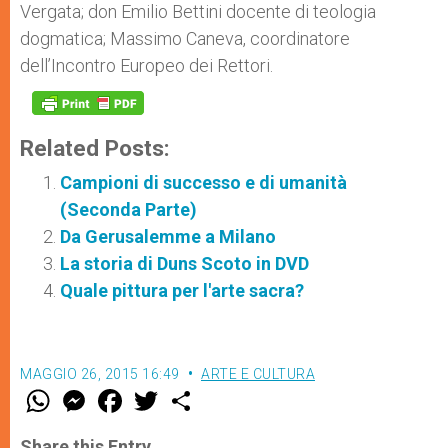
Vergata; don Emilio Bettini docente di teologia
dogmatica; Massimo Caneva, coordinatore
dell’Incontro Europeo dei Rettori.
Related Posts:
Campioni di successo e di umanità
(Seconda Parte)
Da Gerusalemme a Milano
La storia di Duns Scoto in DVD
Quale pittura per l'arte sacra?
MAGGIO 26, 2015 16:49
ARTE E CULTURA
W
M
F
T
S
h
e
a
w
h
a
s
c
i
a
t
s
e
t
r
Share this Entry