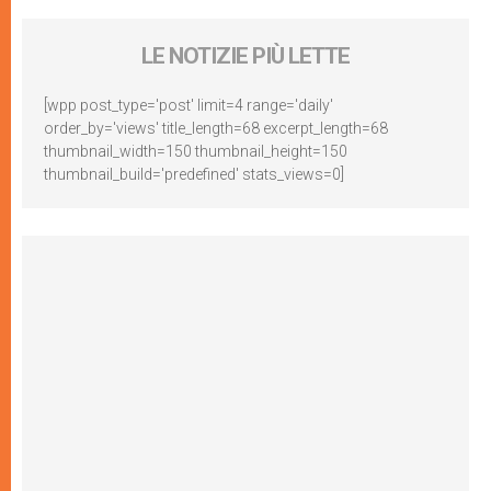
LE NOTIZIE PIÙ LETTE
[wpp post_type='post' limit=4 range='daily'
order_by='views' title_length=68 excerpt_length=68
thumbnail_width=150 thumbnail_height=150
thumbnail_build='predefined' stats_views=0]