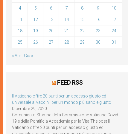
4
5
6
7
8
9
10
11
12
13
14
15
16
17
18
19
20
21
22
23
24
25
26
27
28
29
30
31
« Apr
Giu »
FEED RSS
Il Vaticano offre 20 punti per un accesso giusto ed
universale ai vaccini, per un mondo più sano e giusto
Dicembre 29, 2020
Comunicato Stampa della Commissione Vaticana Covid-
19 e della Pontificia Accademia per la Vita The post Il
Vaticano offre 20 punti per un accesso giusto ed
universale ai vaccini, per un mondo più sano e giusto