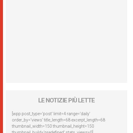
LE NOTIZIE PIÙ LETTE
[wpp post_type='post' limit=4 range='daily'
order_by='views' title_length=68 excerpt_length=68
thumbnail_width=150 thumbnail_height=150
thumbnail_build='predefined' stats_views=0]