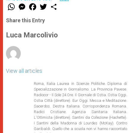
W
M
F
T
S
h
e
a
w
h
a
s
c
i
a
t
s
e
t
r
Share this Entry
s
e
b
t
e
A
n
o
e
p
g
o
r
Luca Marcolivio
p
e
k
r
View all articles
Roma, Italia Laurea in Scienze Politiche. Diploma di
Specializzazione in Giornalismo. La Provincia Pavese.
Radiocor - Il Sole 24 Ore. Il Giornale di Ostia. Ostia Oggi.
Ostia Città (direttore). Eur Oggi. Messa e Meditazione.
Sacerdos. Destra Italiana. Corrispondenza Romana.
Radici Cristiane. Agenzia Sanitaria Italiana.
L'Ottimista (direttore). Santini da Collezione (Hachette).
I Santini della Madonna di Lourdes (McKay). Contro
Garibaldi. Quello che a scuola non vi hanno raccontato