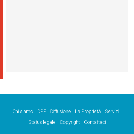
Chi siamo
DPF
Diffusione
La Proprietà
Servizi
Status legale
Copyright
Contattaci