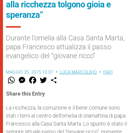
alla ricchezza tolgono gioia e
speranza”
Durante l’omelia alla Casa Santa Marta,
papa Francesco attualizza il passo
evangelico del “giovane ricco”
MAGGIO 25, 2015 10:07
LUCA MARCOLIVIO
PAPI
W
M
F
T
S
h
e
a
w
h
a
s
c
i
a
t
s
e
t
r
Share this Entry
s
e
b
t
e
A
n
o
e
p
g
o
r
La ricchezza, la corruzione e il bene comune sono
p
e
k
stati i temi al centro dell’omelia di stamattina di papa
r
Francesco alla Casa Santa Marta. Lo spunto è stato il
sempre attuale passo del “giovane ricco”, presente