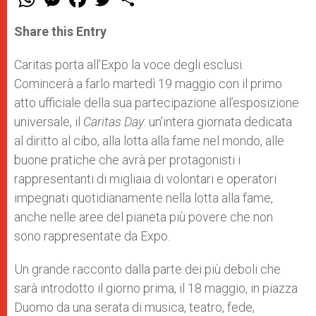
h
e
a
w
h
a
s
c
i
a
t
s
e
t
r
Share this Entry
s
e
b
t
e
A
n
o
e
p
g
o
r
Caritas porta all’Expo la voce degli esclusi.
p
e
k
Comincerà a farlo martedì 19 maggio con il primo
r
atto ufficiale della sua partecipazione all’esposizione
universale, il
Caritas Day
: un’intera giornata dedicata
al diritto al cibo, alla lotta alla fame nel mondo, alle
buone pratiche che avrà per protagonisti i
rappresentanti di migliaia di volontari e operatori
impegnati quotidianamente nella lotta alla fame,
anche nelle aree del pianeta più povere che non
sono rappresentate da Expo.
Un grande racconto dalla parte dei più deboli che
sarà introdotto il giorno prima, il 18 maggio, in piazza
Duomo da una serata di musica, teatro, fede,