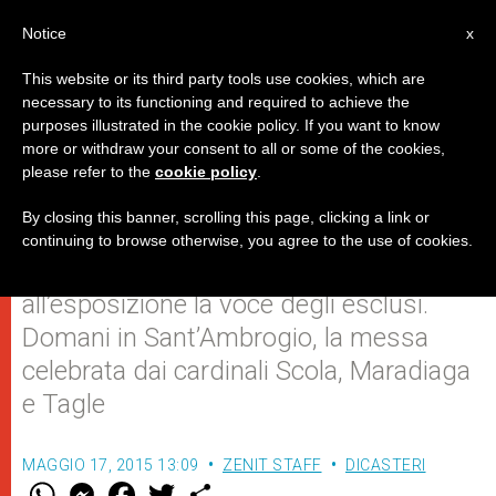
IT
Notice
x
This website or its third party tools use cookies, which are
necessary to its functioning and required to achieve the
purposes illustrated in the cookie policy. If you want to know
Expo 2015: è il momento del
more or withdraw your consent to all or some of the cookies,
please refer to the
cookie policy
.
Caritas Day
By closing this banner, scrolling this page, clicking a link or
continuing to browse otherwise, you agree to the use of cookies.
174 delegati da 85 paesi portano
all’esposizione la voce degli esclusi.
Domani in Sant’Ambrogio, la messa
celebrata dai cardinali Scola, Maradiaga
e Tagle
MAGGIO 17, 2015 13:09
ZENIT STAFF
DICASTERI
W
M
F
T
S