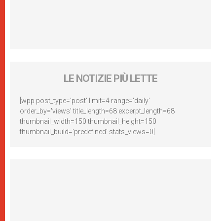
LE NOTIZIE PIÙ LETTE
[wpp post_type='post' limit=4 range='daily'
order_by='views' title_length=68 excerpt_length=68
thumbnail_width=150 thumbnail_height=150
thumbnail_build='predefined' stats_views=0]