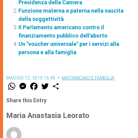
Presidenza della Camera
Funzione materna e paterna nella nascita
della soggettività
Il Parlamento americano contro il
finanziamento pubblico dell'aborto
Un "voucher universale" per i servizi alla
persona e alla famiglia
MAGGIO 12, 2015 16:45
MATRIMONIO E FAMIGLIA
W
M
F
T
S
h
e
a
w
h
a
s
c
i
a
t
s
e
t
r
Share this Entry
s
e
b
t
e
A
n
o
e
p
g
o
r
Maria Anastasia Leorato
p
e
k
r