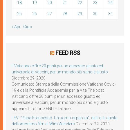
18
19
20
21
22
23
24
25
26
27
28
29
30
31
« Apr
Giu »
FEED RSS
Il Vaticano offre 20 punti per un accesso giusto ed
universale ai vaccini, per un mondo più sano e giusto
Dicembre 29, 2020
Comunicato Stampa della Commissione Vaticana Covid-
19 e della Pontificia Accademia per la Vita The post Il
Vaticano offre 20 punti per un accesso giusto ed
universale ai vaccini, per un mondo più sano e giusto
appeared first on ZENIT - Italiano.
LEV: “Papa Francesco. Un uomo di parola”, dietro le quinte
dell’omonimo film di Wim Wenders
Dicembre 29, 2020