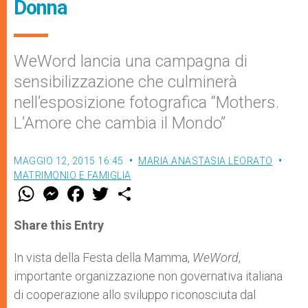
Donna
WeWord lancia una campagna di
sensibilizzazione che culminerà
nell’esposizione fotografica “Mothers.
L’Amore che cambia il Mondo”
MAGGIO 12, 2015 16:45
MARIA ANASTASIA LEORATO
MATRIMONIO E FAMIGLIA
W
M
F
T
S
h
e
a
w
h
a
s
c
i
a
t
s
e
t
r
Share this Entry
s
e
b
t
e
A
n
o
e
p
g
o
r
In vista della Festa della Mamma,
WeWord
,
p
e
k
importante organizzazione non governativa italiana
r
di cooperazione allo sviluppo riconosciuta dal