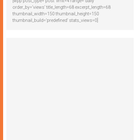
[wpp post_type='post' limit=4 range='daily'
order_by='views' title_length=68 excerpt_length=68
thumbnail_width=150 thumbnail_height=150
thumbnail_build='predefined' stats_views=0]