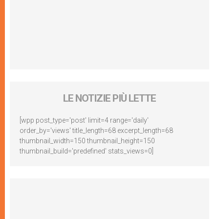
LE NOTIZIE PIÙ LETTE
[wpp post_type='post' limit=4 range='daily'
order_by='views' title_length=68 excerpt_length=68
thumbnail_width=150 thumbnail_height=150
thumbnail_build='predefined' stats_views=0]