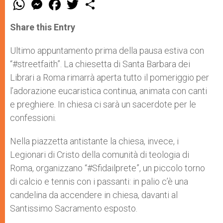
W
M
F
T
S
h
e
a
w
h
a
s
c
i
a
t
s
e
t
r
Share this Entry
s
e
b
t
e
A
n
o
e
p
g
o
r
Ultimo appuntamento prima della pausa estiva con
p
e
k
“#streetfaith”. La chiesetta di Santa Barbara dei
r
Librari a Roma rimarrà aperta tutto il pomeriggio per
l’adorazione eucaristica continua, animata con canti
e preghiere. In chiesa ci sarà un sacerdote per le
confessioni.
Nella piazzetta antistante la chiesa, invece, i
Legionari di Cristo della comunità di teologia di
Roma, organizzano “#Sfidailprete”, un piccolo torno
di calcio e tennis con i passanti: in palio c’è una
candelina da accendere in chiesa, davanti al
Santissimo Sacramento esposto.