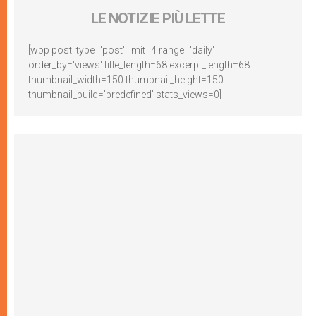
LE NOTIZIE PIÙ LETTE
[wpp post_type='post' limit=4 range='daily'
order_by='views' title_length=68 excerpt_length=68
thumbnail_width=150 thumbnail_height=150
thumbnail_build='predefined' stats_views=0]