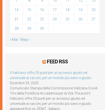
7
8
9
10
11
12
13
14
15
16
17
18
19
20
21
22
23
24
25
26
27
28
29
30
« Mar
Mag »
FEED RSS
Il Vaticano offre 20 punti per un accesso giusto ed
universale ai vaccini, per un mondo più sano e giusto
Dicembre 29, 2020
Comunicato Stampa della Commissione Vaticana Covid-
19 e della Pontificia Accademia per la Vita The post Il
Vaticano offre 20 punti per un accesso giusto ed
universale ai vaccini, per un mondo più sano e giusto
appeared first on ZENIT - Italiano.