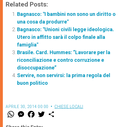
Related Posts:
Bagnasco: "I bambini non sono un diritto o
una cosa da produrre"
Bagnasco: "Unioni civili legge ideologica.
Utero in affitto sarà il colpo finale alla
famiglia"
Brasile. Card. Hummes: “Lavorare per la
riconciliazione e contro corruzione e
disoccupazione”
Servire, non servirsi: la prima regola del
buon politico
APRILE 30, 2014 00:00
CHIESE LOCALI
W
M
F
T
S
h
e
a
w
h
a
s
c
i
a
t
s
e
t
r