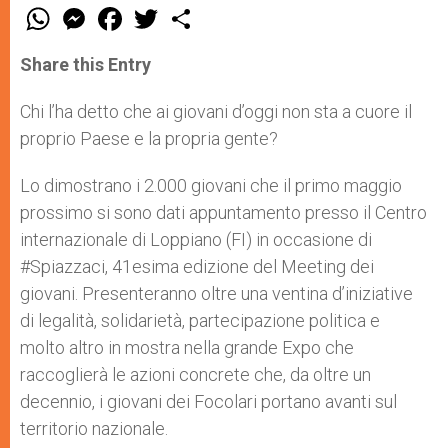
W
M
F
T
S
h
e
a
w
h
a
s
c
i
a
t
s
e
t
r
Share this Entry
s
e
b
t
e
A
n
o
e
p
g
o
r
Chi l’ha detto che ai giovani d’oggi non sta a cuore il
p
e
k
proprio Paese e la propria gente?
r
Lo dimostrano i 2.000 giovani che il primo maggio
prossimo si sono dati appuntamento presso il Centro
internazionale di Loppiano (FI) in occasione di
#Spiazzaci, 41esima edizione del Meeting dei
giovani. Presenteranno oltre una ventina d’iniziative
di legalità, solidarietà, partecipazione politica e
molto altro in mostra nella grande Expo che
raccoglierà le azioni concrete che, da oltre un
decennio, i giovani dei Focolari portano avanti sul
territorio nazionale.