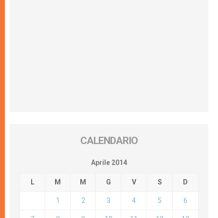
CALENDARIO
Aprile 2014
L
M
M
G
V
S
D
1
2
3
4
5
6