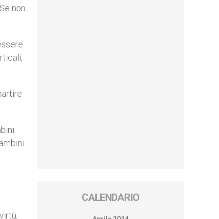
 Se non
 essere
ticali,
partire
bini.
ambini.
CALENDARIO
irtù,