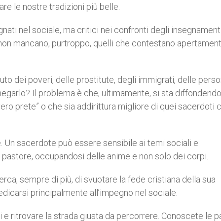
re le nostre tradizioni più belle.
nati nel sociale, ma critici nei confronti degli insegnamenti
 non mancano, purtroppo, quelli che contestano apertamente
to dei poveri, delle prostitute, degli immigrati, delle pers
negarlo? Il problema è che, ultimamente, si sta diffondend
 “vero prete” o che sia addirittura migliore di quei sacerdoti 
e. Un sacerdote può essere sensibile ai temi sociali e
astore, occupandosi delle anime e non solo dei corpi.
erca, sempre di più, di svuotare la fede cristiana della sua
edicarsi principalmente all’impegno nel sociale.
e ritrovare la strada giusta da percorrere. Conoscete le p