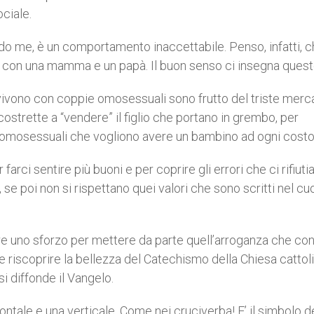
ciale.
do me, è un comportamento inaccettabile. Penso, infatti, c
a con una mamma e un papà. Il buon senso ci insegna quest
vivono con coppie omosessuali sono frutto del triste merc
costrette a “vendere” il figlio che portano in grembo, per
 omosessuali che vogliono avere un bambino ad ogni costo
farci sentire più buoni e per coprire gli errori che ci rifiut
e poi non si rispettano quei valori che sono scritti nel cu
re uno sforzo per mettere da parte quell’arroganza che c
e riscoprire la bellezza del Catechismo della Chiesa cattol
si diffonde il Vangelo.
ntale e una verticale. Come nei cruciverba! E’ il simbolo d