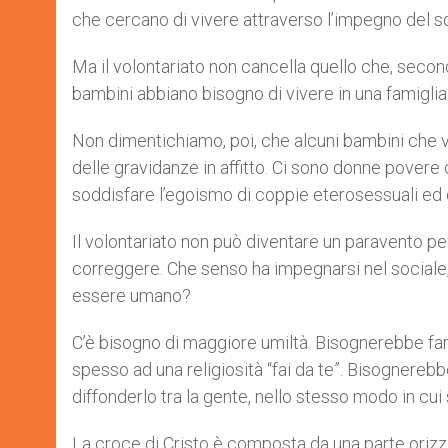
che cercano di vivere attraverso l’impegno del so
Ma il volontariato non cancella quello che, secon
bambini abbiano bisogno di vivere in una famigli
Non dimentichiamo, poi, che alcuni bambini che 
delle gravidanze in affitto. Ci sono donne povere 
soddisfare l’egoismo di coppie eterosessuali ed
Il volontariato non può diventare un paravento per 
correggere. Che senso ha impegnarsi nel sociale, s
essere umano?
C’è bisogno di maggiore umiltà. Bisognerebbe fa
spesso ad una religiosità “fai da te”. Bisognerebb
diffonderlo tra la gente, nello stesso modo in cui 
La croce di Cristo è composta da una parte orizzo