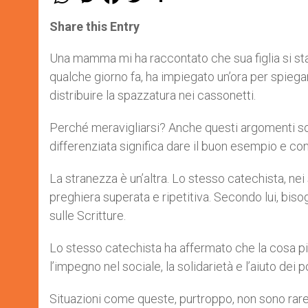
h
e
a
w
h
a
s
c
i
a
t
s
e
t
r
Share this Entry
s
e
b
t
e
A
n
o
e
p
g
o
r
Una mamma mi ha raccontato che sua figlia si sta
p
e
k
qualche giorno fa, ha impiegato un’ora per spiega
r
distribuire la spazzatura nei cassonetti.
Perché meravigliarsi? Anche questi argomenti son
differenziata significa dare il buon esempio e cont
La stranezza è un’altra. Lo stesso catechista, nei 
preghiera superata e ripetitiva. Secondo lui, bi
sulle Scritture.
Lo stesso catechista ha affermato che la cosa più i
l’impegno nel sociale, la solidarietà e l’aiuto dei p
Situazioni come queste, purtroppo, non sono rare.