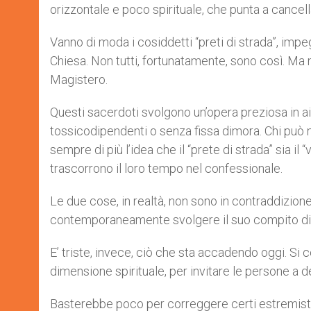
orizzontale e poco spirituale, che punta a cancella
Vanno di moda i cosiddetti “preti di strada”, impeg
Chiesa. Non tutti, fortunatamente, sono così. Ma
Magistero.
Questi sacerdoti svolgono un’opera preziosa in aiu
tossicodipendenti o senza fissa dimora. Chi può 
sempre di più l’idea che il “prete di strada” sia il
trascorrono il loro tempo nel confessionale.
Le due cose, in realtà, non sono in contraddizion
contemporaneamente svolgere il suo compito di p
E’ triste, invece, ciò che sta accadendo oggi. Si c
dimensione spirituale, per invitare le persone a d
Basterebbe poco per correggere certi estremisti 