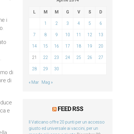
Aprile 2014
L
M
M
G
V
S
D
he i
1
2
3
4
5
6
o.
7
8
9
10
11
12
13
ato
14
15
16
17
18
19
20
.
21
22
23
24
25
26
27
28
29
30
iamo di
ore di
« Mar
Mag »
onduce
FEED RSS
ica e
Il Vaticano offre 20 punti per un accesso
giusto ed universale ai vaccini, per un
ella