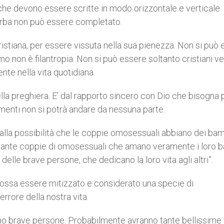
he devono essere scritte in modo orizzontale e verticale.
iverba non può essere completato.
istiana, per essere vissuta nella sua pienezza. Non si può
imo non è filantropia. Non si può essere soltanto cristiani ver
te nella vita quotidiana.
ella preghiera. E’ dal rapporto sincero con Dio che bisogna 
rimenti non si potrà andare da nessuna parte.
alla possibilità che le coppie omosessuali abbiano dei bam
 tante coppie di omosessuali che amano veramente i loro b
delle brave persone, che dedicano la loro vita agli altri”.
possa essere mitizzato e considerato una specie di
rrore della nostra vita.
o brave persone. Probabilmente avranno tante bellissime v