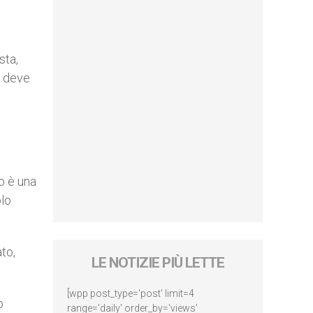
sta,
i deve
io è una
olo
to,
LE NOTIZIE PIÙ LETTE
[wpp post_type='post' limit=4
o
range='daily' order_by='views'