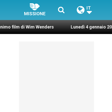
IT
MISSIONE
di Wim Wenders
Lunedì 4 gennaio 2021: Possesso