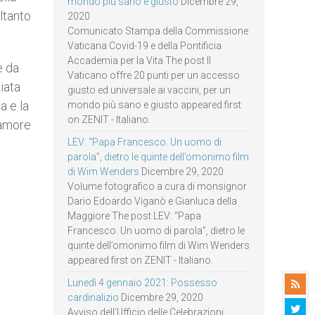
mondo più sano e giusto
Dicembre 29,
ltanto
2020
Comunicato Stampa della Commissione
Vaticana Covid-19 e della Pontificia
Accademia per la Vita The post Il
e da
Vaticano offre 20 punti per un accesso
iata
giusto ed universale ai vaccini, per un
a e la
mondo più sano e giusto appeared first
on ZENIT - Italiano.
 amore
LEV: “Papa Francesco. Un uomo di
parola”, dietro le quinte dell’omonimo film
di Wim Wenders
Dicembre 29, 2020
Volume fotografico a cura di monsignor
Dario Edoardo Viganò e Gianluca della
Maggiore The post LEV: “Papa
Francesco. Un uomo di parola”, dietro le
quinte dell’omonimo film di Wim Wenders
appeared first on ZENIT - Italiano.
Lunedì 4 gennaio 2021: Possesso
cardinalizio
Dicembre 29, 2020
Avviso dell’Ufficio delle Celebrazioni