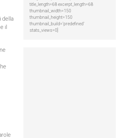
title_length=68 excerpt_length=68
thumbnail_width=150
thumbnail_height=150
 della
thumbnail_build='predefined'
 il
stats_views=0]
one
o
che
arole