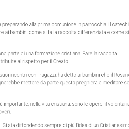
 preparando alla prima comunione in parrocchia. Il catechi
re ai bambini come si fa la raccolta differenziata e come s
o parte di una formazione cristiana. Fare la raccolta
ribuire al rispetto per il Creato.
suoi incontri con i ragazzi, ha detto ai bambini che il Rosar
sognerebbe mettere da parte questa preghiera e meditare s
mportante, nella vita cristiana, sono le opere: il volontaria
overi.
 Si sta diffondendo sempre di più l’idea di un Cristianesim