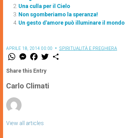
Una culla per il Cielo
Non sgomberiamo la speranza!
Un gesto d'amore può illuminare il mondo
APRILE 18, 2014 00:00
SPIRITUALITÀ E PREGHIERA
W
M
F
T
S
h
e
a
w
h
a
s
c
i
a
t
s
e
t
r
Share this Entry
s
e
b
t
e
A
n
o
e
p
g
o
r
Carlo Climati
p
e
k
r
View all articles