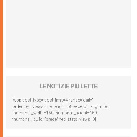
LE NOTIZIE PIÙ LETTE
[wpp post_type='post' limit=4 range='daily'
order_by='views' title_length=68 excerpt_length=68
thumbnail_width=150 thumbnail_height=150
thumbnail_build='predefined' stats_views=0]