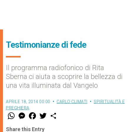
Testimonianze di fede
Il programma radiofonico di Rita
Sberna ci aiuta a scoprire la bellezza di
una vita illuminata dal Vangelo
APRILE 18, 2014 00:00
CARLO CLIMATI
SPIRITUALITÀ E
PREGHIERA
W
M
F
T
S
h
e
a
w
h
a
s
c
i
a
t
s
e
t
r
Share this Entry