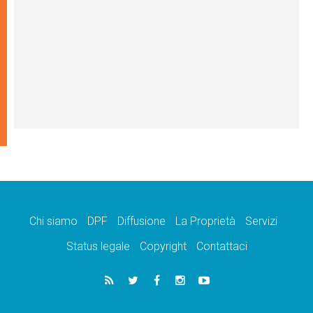
Chi siamo
DPF
Diffusione
La Proprietà
Servizi
Status legale
Copyright
Contattaci