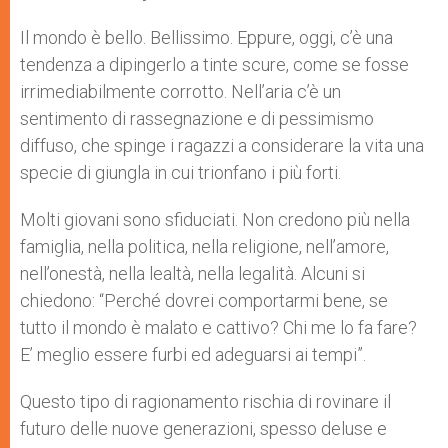
s
e
b
t
e
A
n
o
e
p
g
o
r
Il mondo è bello. Bellissimo. Eppure, oggi, c’è una
p
e
k
tendenza a dipingerlo a tinte scure, come se fosse
r
irrimediabilmente corrotto. Nell’aria c’è un
sentimento di rassegnazione e di pessimismo
diffuso, che spinge i ragazzi a considerare la vita una
specie di giungla in cui trionfano i più forti.
Molti giovani sono sfiduciati. Non credono più nella
famiglia, nella politica, nella religione, nell’amore,
nell’onestà, nella lealtà, nella legalità. Alcuni si
chiedono: “Perché dovrei comportarmi bene, se
tutto il mondo è malato e cattivo? Chi me lo fa fare?
E’ meglio essere furbi ed adeguarsi ai tempi”.
Questo tipo di ragionamento rischia di rovinare il
futuro delle nuove generazioni, spesso deluse e