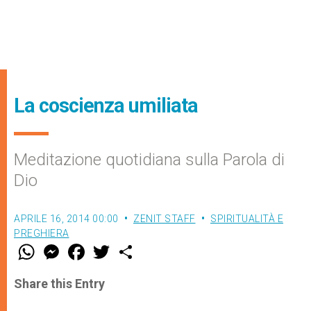
La coscienza umiliata
Meditazione quotidiana sulla Parola di
Dio
APRILE 16, 2014 00:00
ZENIT STAFF
SPIRITUALITÀ E
PREGHIERA
W
M
F
T
S
h
e
a
w
h
a
s
c
i
a
t
s
e
t
r
Share this Entry
s
e
b
t
e
A
n
o
e