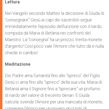
p
g
o
r
Lettura
p
e
k
r
Nel Vangelo secondo Matteo la decisione di Giuda di
“consegnare” Gesù ai capi dei sacerdoti segue
immediatamente l’episodio dell’unzione con il nardo,
compiuta da Maria di Betània nei confronti del
Maestro. La “consegna” ha un prezzo: trenta monete
d’argento! Così poco vale l’Amore che tutto dà e nulla
chiede in cambio!
Meditazione
Dio Padre ama l’umanità fino allo “spreco” del Figlio.
Gesù ci ama fino allo “spreco” della sua vita. Maria di
Betania ama il Signore fino a “sprecare” un profumo
di nardo del valore di trecento denari. E Giuda
calcola: svende l’Amore per una manciata di monete,
consegna l’Amico per un povero gruzzolo di