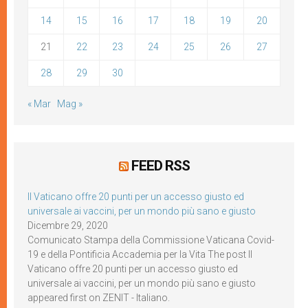
14
15
16
17
18
19
20
21
22
23
24
25
26
27
28
29
30
« Mar
Mag »
FEED RSS
Il Vaticano offre 20 punti per un accesso giusto ed
universale ai vaccini, per un mondo più sano e giusto
Dicembre 29, 2020
Comunicato Stampa della Commissione Vaticana Covid-
19 e della Pontificia Accademia per la Vita The post Il
Vaticano offre 20 punti per un accesso giusto ed
universale ai vaccini, per un mondo più sano e giusto
appeared first on ZENIT - Italiano.