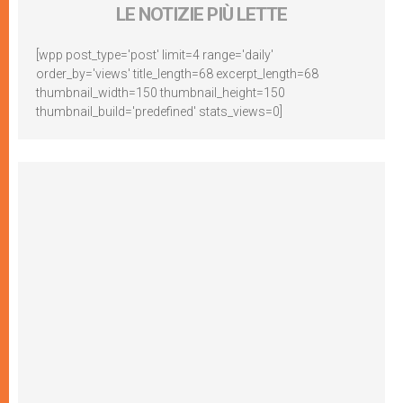
LE NOTIZIE PIÙ LETTE
[wpp post_type='post' limit=4 range='daily'
order_by='views' title_length=68 excerpt_length=68
thumbnail_width=150 thumbnail_height=150
thumbnail_build='predefined' stats_views=0]