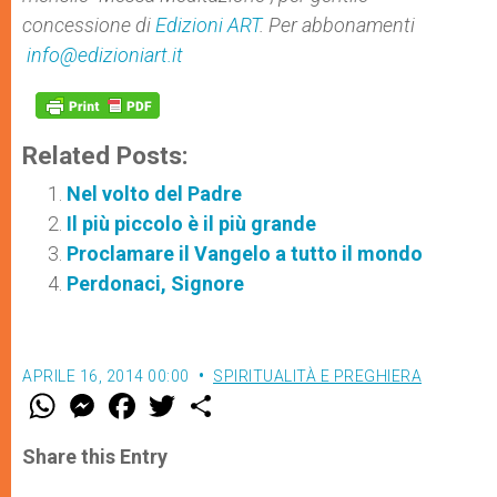
concessione di
Edizioni ART
. Per abbonamenti
info@edizioniart.it
Related Posts:
Nel volto del Padre
Il più piccolo è il più grande
Proclamare il Vangelo a tutto il mondo
Perdonaci, Signore
APRILE 16, 2014 00:00
SPIRITUALITÀ E PREGHIERA
W
M
F
T
S
h
e
a
w
h
a
s
c
i
a
t
s
e
t
r
Share this Entry
s
e
b
t
e
A
n
o
e