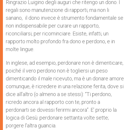
p
g
o
r
Ringrazio Luigino degli auguri che ritengo un dono. I
p
e
k
regali sono manutenzione di rapporti, ma non li
r
sanano, il dono invece è strumento fondamentale se
non indispensabile per curare un rapporto,
riconciliarsi, per ricominciare. Esiste, infatti, un
rapporto molto profondo fra dono e perdono, e in
molte lingue.
In inglese, ad esempio, perdonare non è dimenticare,
poiché il vero perdono non è togliersi un peso
dimenticando il male ricevuto, ma è un donare amore
comunque, è ricredere in una relazione ferita, dove si
dice all’altro (o almeno a se stessi): “Ti perdono,
ricredo ancora al rapporto con te, pronto a
perdonarti se dovessi ferirmi ancora”. E’ proprio la
logica di Gesù: perdonare settanta volte sette;
porgere l’altra guancia.