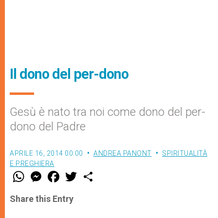
Il dono del per-dono
Gesù è nato tra noi come dono del per-
dono del Padre
APRILE 16, 2014 00:00
ANDREA PANONT
SPIRITUALITÀ
E PREGHIERA
W
M
F
T
S
h
e
a
w
h
a
s
c
i
a
t
s
e
t
r
Share this Entry
s
e
b
t
e
A
n
o
e