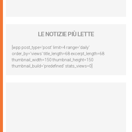
LE NOTIZIE PIÙ LETTE
[wpp post_type='post' limit=4 range='daily'
order_by='views' title_length=68 excerpt_length=68
thumbnail_width=150 thumbnail_height=150
thumbnail_build='predefined' stats_views=0]