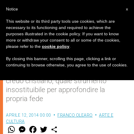
IT
Notice
x
This website or its third party tools use cookies, which are
necessary to its functioning and required to achieve the
purposes illustrated in the cookie policy. If you want to know
The Creed
more or withdraw your consent to all or some of the cookies,
please refer to the
cookie policy
.
By closing this banner, scrolling this page, clicking a link or
Il documentario di Tim Kelleher è
continuing to browse otherwise, you agree to the use of cookies.
un’appassionante presentazione del
credo cristiano, quale strumento
insostituibile per approfondire la
propria fede
APRILE 12, 2014 00:00
FRANCO OLEARO
ARTE E
CULTURA
W
M
F
T
S
h
e
a
w
h