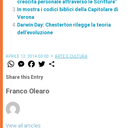
crescita personale attraverso le Scritture"
In mostra i codici biblici della Capitolare di
Verona
Darwin Day: Chesterton rilegge la teoria
dell’evoluzione
APRILE 12, 2014 00:00
ARTE E CULTURA
W
M
F
T
S
h
e
a
w
h
a
s
c
i
a
t
s
e
t
r
Share this Entry
s
e
b
t
e
A
n
o
e
p
g
o
r
Franco Olearo
p
e
k
r
View all articles