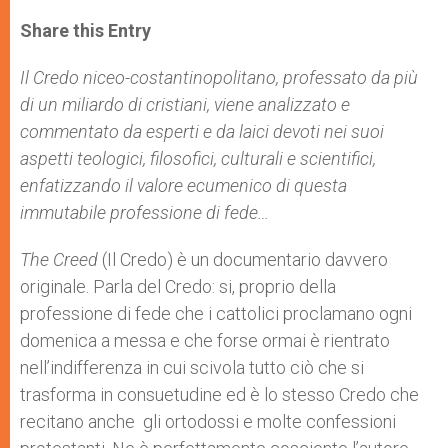
a
s
c
i
a
t
s
e
t
r
Share this Entry
s
e
b
t
e
A
n
o
e
p
g
o
r
Il Credo niceo-costantinopolitano, professato da più
p
e
k
di un miliardo di cristiani, viene analizzato e
r
commentato da esperti e da laici devoti nei suoi
aspetti teologici, filosofici, culturali e scientifici,
enfatizzando il valore ecumenico di questa
immutabile professione
di fede…
The Creed
(Il Credo) è un documentario davvero
originale. Parla del Credo: si, proprio della
professione di fede che i cattolici proclamano ogni
domenica a messa e che forse ormai è rientrato
nell’indifferenza in cui scivola tutto ciò che si
trasforma in consuetudine ed è lo stesso Credo che
recitano anche gli ortodossi e molte confessioni