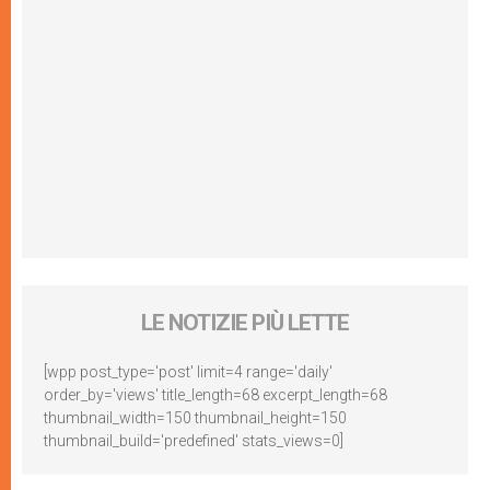
LE NOTIZIE PIÙ LETTE
[wpp post_type='post' limit=4 range='daily'
order_by='views' title_length=68 excerpt_length=68
thumbnail_width=150 thumbnail_height=150
thumbnail_build='predefined' stats_views=0]