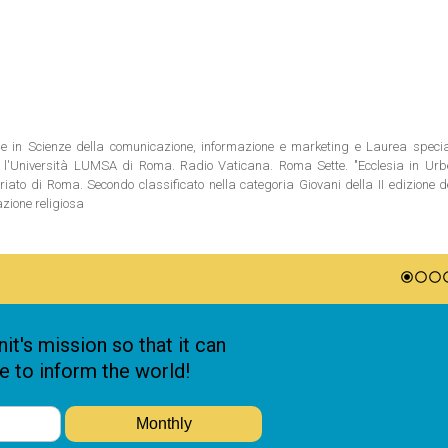
ale in Scienze della comunicazione, informazione e marketing e Laurea special
 l'Università LUMSA di Roma. Radio Vaticana. Roma Sette. "Ecclesia in Urbe"
riato di Roma. Secondo classificato nella categoria Giovani della II edizione 
azione religiosa