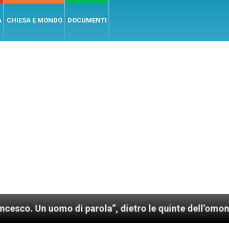
A
CHIESA E MONDO
DOCUMENTI
uomo di parola”, dietro le quinte dell’omonimo film d