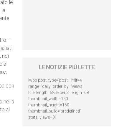
ato le
 la
mente
etro –
alisti
 nei
cia
LE NOTIZIE PIÙ LETTE
are.
[wpp post_type='post' limit=4
ssa con
range='daily' order_by='views'
title_length=68 excerpt_length=68
thumbnail_width=150
o nella
thumbnail_height=150
to al
thumbnail_build='predefined'
a
stats_views=0]