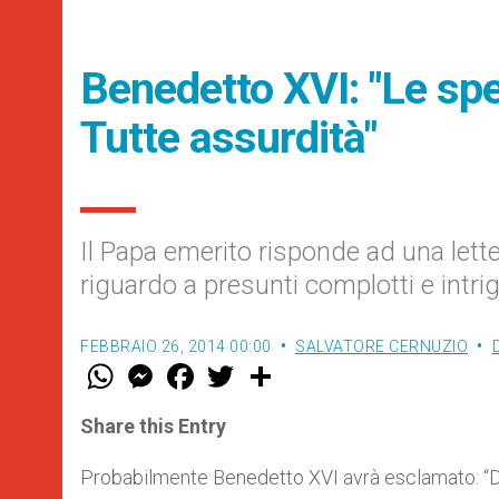
Benedetto XVI: "Le spe
Tutte assurdità"
Il Papa emerito risponde ad una le
riguardo a presunti complotti e intri
FEBBRAIO 26, 2014 00:00
SALVATORE CERNUZIO
W
M
F
T
S
h
e
a
w
h
a
s
c
i
a
t
s
e
t
r
Share this Entry
s
e
b
t
e
A
n
o
e
p
g
o
r
Probabilmente Benedetto XVI avrà esclamato: “Do
p
e
k