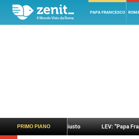
PAPA FRANCESCO
ROM
ndo più sano e giusto
LEV: “Papa Francesco. Un 
PRIMO PIANO