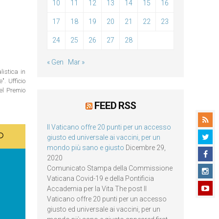
10
11
12
13
14
15
16
17
18
19
20
21
22
23
24
25
26
27
28
« Gen
Mar »
istica in
. Ufficio
del Premio
FEED RSS
Il Vaticano offre 20 punti per un accesso
giusto ed universale ai vaccini, per un
mondo più sano e giusto
Dicembre 29,
2020
Comunicato Stampa della Commissione
Vaticana Covid-19 e della Pontificia
Accademia per la Vita The post Il
Vaticano offre 20 punti per un accesso
giusto ed universale ai vaccini, per un