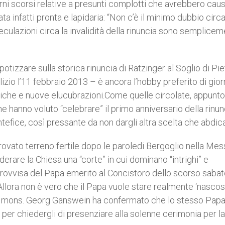
rni scorsi relative a presunti complotti che avrebbero caus
a infatti pronta e lapidaria: “Non c’è il minimo dubbio circa
Speculazioni circa la invalidità della rinuncia sono semplice
ipotizzare sulla storica rinuncia di Ratzinger al Soglio di Pi
izio l’11 febbraio 2013 – è ancora l’hobby preferito di giorn
miche e nuove elucubrazioni.Come quelle circolate, appunto,
che hanno voluto “celebrare” il primo anniversario della rinun
ntefice, così pressante da non dargli altra scelta che abdic
trovato terreno fertile dopo le paroledi Bergoglio nella Me
erare la Chiesa una “corte” in cui dominano “intrighi” e
provvisa del Papa emerito al Concistoro dello scorso sabat
“Allora non è vero che il Papa vuole stare realmente ‘nascos
he mons. Georg Gänswein ha confermato che lo stesso Pap
er chiedergli di presenziare alla solenne cerimonia per la