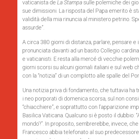
vaticanista de
La Stampa
sulle polemiche dei gio
r
sue dimissioni. La risposta del Papa emerito è stat
validità della mia rinuncia al ministero petrino. 
assurde”.
A circa 380 giorni di distanza, parlare, pensare e 
pronunciata davanti ad un basito Collegio cardinal
e vaticanisti. E resta alla mercé di vecchie pole
giorni scorsi su alcuni giornali italiani e sul web 
con la “notizia” di un complotto alle spalle del Po
Una notizia priva di fondamento, che tuttavia ha 
i neo porporati di domenica scorsa, sul non consid
“chiacchiere”, e soprattutto con l’apparizione im
Basilica Vaticana. Qualcuno si è posto il dubbio: 
mondo’!”. In proposito, sembrerebbe, invece, c
Francesco abbia telefonato al suo predecessore p