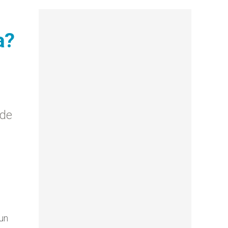
a?
nde
un