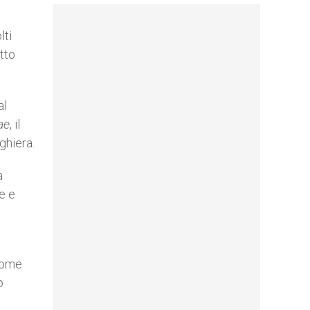
lti
tto
al
ae
, il
ghiera.
a
e e
 nome
o