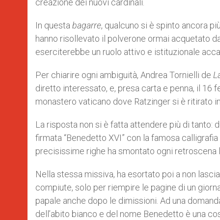
creazione dei nuovi cardinali.
In questa
bagarre
, qualcuno si è spinto ancora più
hanno risollevato il polverone ormai acquetato da
eserciterebbe un ruolo attivo e istituzionale acc
Per chiarire ogni ambiguità, Andrea Tornielli de
L
diretto interessato, e, presa carta e penna, il 1
monastero vaticano dove Ratzinger si è ritirato i
La risposta non si è fatta attendere più di tanto: 
firmata “Benedetto XVI” con la famosa calligrafia
precisissime righe ha smontato ogni retroscena l
Nella stessa missiva, ha esortato poi a non lasciar
compiute, solo per riempire le pagine di un giorna
papale anche dopo le dimissioni. Ad una domanda 
dell’abito bianco e del nome Benedetto è una co