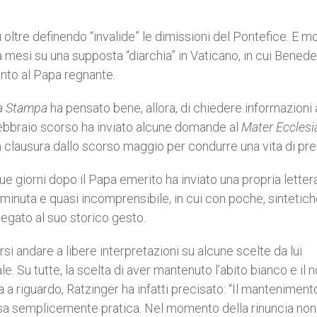
 oltre definendo “invalide” le dimissioni del Pontefice. E mo
 mesi su una supposta “diarchia” in Vaticano, in cui Benede
anto al Papa regnante.
a Stampa
ha pensato bene, allora, di chiedere informazioni 
6 febbraio scorso ha inviato alcune domande al
Mater Ecclesi
n clausura dallo scorso maggio per condurre una vita di pre
due giorni dopo il Papa emerito ha inviato una propria letter
 minuta e quasi incomprensibile, in cui con poche, sintetich
egato al suo storico gesto.
si andare a libere interpretazioni su alcune scelte da lui
le. Su tutte, la scelta di aver mantenuto l’abito bianco e il
a riguardo, Ratzinger ha infatti precisato: “Il manteniment
sa semplicemente pratica. Nel momento della rinuncia non