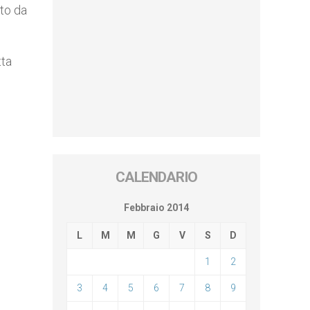
nto da
tta
CALENDARIO
Febbraio 2014
L
M
M
G
V
S
D
1
2
3
4
5
6
7
8
9