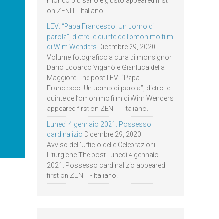
mondo più sano e giusto appeared first
on ZENIT - Italiano.
LEV: “Papa Francesco. Un uomo di
parola”, dietro le quinte dell’omonimo film
di Wim Wenders
Dicembre 29, 2020
Volume fotografico a cura di monsignor
Dario Edoardo Viganò e Gianluca della
Maggiore The post LEV: “Papa
Francesco. Un uomo di parola”, dietro le
quinte dell’omonimo film di Wim Wenders
appeared first on ZENIT - Italiano.
Lunedì 4 gennaio 2021: Possesso
cardinalizio
Dicembre 29, 2020
Avviso dell’Ufficio delle Celebrazioni
Liturgiche The post Lunedì 4 gennaio
2021: Possesso cardinalizio appeared
first on ZENIT - Italiano.