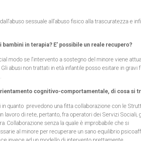
dall’abuso sessuale all’abuso fisico alla trascuratezza e inf
 bambini in terapia? E’ possibile un reale recupero?
ecial modo se l’intervento a sostegno del minore viene attua
Gli abusi non trattati in età infantile posso esitare in gravi
.
orientamento cognitivo-comportamentale, di cosa si t
 in quanto prevedono una fitta collaborazione con le Strut
lavoro di rete, pertanto, fra operatori dei Servizi Sociali, 
cora. Collaborazione senza la quale è improbabile che si
sarie al minore per recuperare un sano equilibrio psicoaff
sce invece ad un modello di intervento prettamente