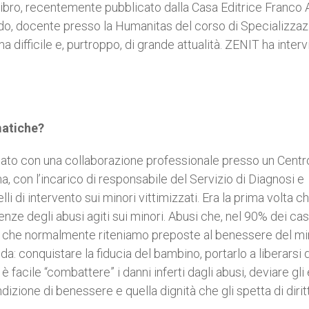
l libro, recentemente pubblicato dalla Casa Editrice Franco 
do, docente presso la Humanitas del corso di Specializzaz
ifficile e, purtroppo, di grande attualità. ZENIT ha interv
matiche?
ziato con una collaborazione professionale presso un Centr
, con l’incarico di responsabile del Servizio di Diagnosi e
i di intervento sui minori vittimizzati. Era la prima volta c
nze degli abusi agiti sui minori. Abusi che, nel 90% dei casi
ie, che normalmente riteniamo preposte al benessere del mi
a: conquistare la fiducia del bambino, portarlo a liberarsi 
 facile “combattere” i danni inferti dagli abusi, deviare gli 
dizione di benessere e quella dignità che gli spetta di diri