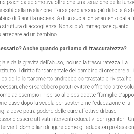
 psichica ed emotiva oltre che un’alterazione delle funzi
ssità della rivelazione. Forse però ancora più difficile è sta
o di 8 anni la necessità di un suo allontanamento dalla f
 struttura di accoglienza. Non si può immaginare quanto
ò arrecare ad un bambino.
cessario? Anche quando parliamo di trascuratezza?
a e dalla gravità dell’abuso, incluso la trascuratezza. La
zitutto il diritto fondamentale del bambino di crescere all’
itica dell’allontanamento andrebbe contrastata e rivista; ho
ecessari, che si sarebbero potuti evitare offrendo altre solu
come ad esempio il ricorso alle cosiddette “famiglie d’appo
prie case dopo la scuola per sostenerne l’educazione e la
miglia dove potrà godere delle cure affettive di base,
ono essere attivati interventi educativi per i genitori. Un’
terventi domiciliari di figure come gli educatori profession