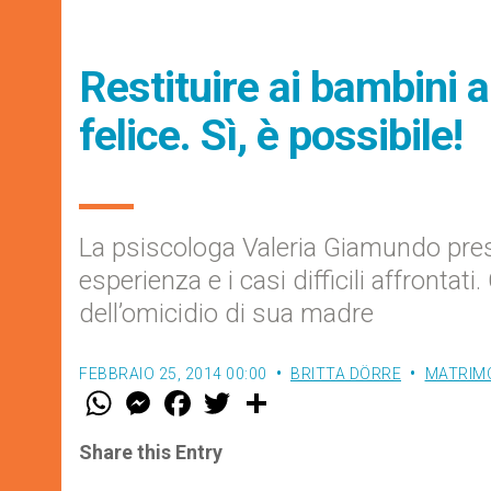
Restituire ai bambini a
felice. Sì, è possibile!
La psiscologa Valeria Giamundo prese
esperienza e i casi difficili affront
dell’omicidio di sua madre
FEBBRAIO 25, 2014 00:00
BRITTA DÖRRE
MATRIMO
W
M
F
T
S
h
e
a
w
h
a
s
c
i
a
t
s
e
t
r
Share this Entry
s
e
b
t
e
A
n
o
e