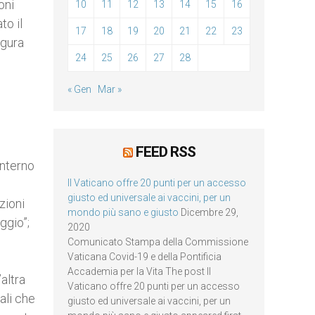
oni
10
11
12
13
14
15
16
to il
17
18
19
20
21
22
23
igura
24
25
26
27
28
« Gen
Mar »
FEED RSS
interno
Il Vaticano offre 20 punti per un accesso
giusto ed universale ai vaccini, per un
zioni
mondo più sano e giusto
Dicembre 29,
ggio”;
2020
Comunicato Stampa della Commissione
Vaticana Covid-19 e della Pontificia
Accademia per la Vita The post Il
altra
Vaticano offre 20 punti per un accesso
ali che
giusto ed universale ai vaccini, per un