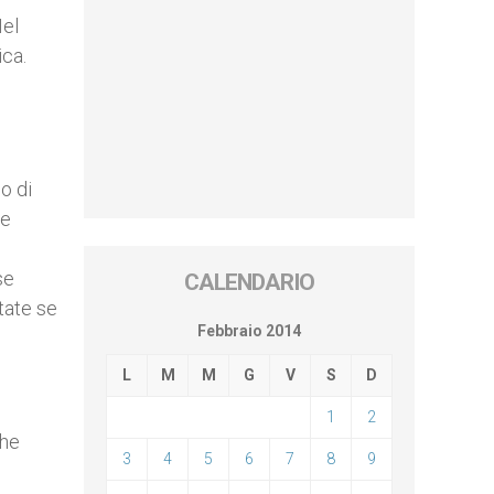
Nel
tica.
o di
 e
se
CALENDARIO
tate se
Febbraio 2014
L
M
M
G
V
S
D
1
2
che
3
4
5
6
7
8
9