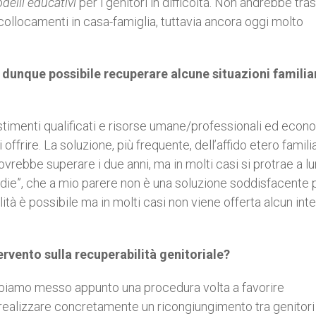
delli educativi
per i genitori in difficoltà. Non andrebbe tra
collocamenti in casa-famiglia, tuttavia ancora oggi molto
è dunque possibile recuperare alcune situazioni familiar
stimenti qualificati e risorse umane/professionali ed eco
i offrire. La soluzione, più frequente, dell’affido etero famili
ovrebbe superare i due anni, ma in molti casi si protrae a l
 die”, che a mio parere non è una soluzione soddisfacente p
lità è possibile ma in molti casi non viene offerta alcun int
ervento sulla recuperabilità genitoriale?
bbiamo messo appunto una procedura volta a favorire
a realizzare concretamente un ricongiungimento tra genitori e