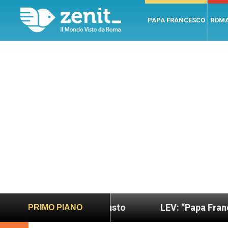
PAPA FRANCESCO
ROM
più sano e giusto
LEV: “Papa Francesco. Un uom
PRIMO PIANO