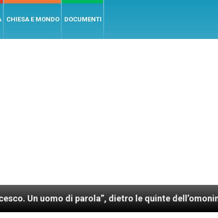
A
CHIESA E MONDO
DOCUMENTI
o di parola”, dietro le quinte dell’omonimo film di W