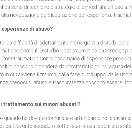
ica serie di tecniche e strategie di dimostrata efficacia. 
a alla rievocazione ed elaborazione dell’esperienza trauma
e esperienze di abuso?
e: da difficoltà di adattamento meno gravi a disturbi della
umatiche come il Disturbo Post-traumatico da Stress, tipic
rbo Post-traumatico Complesso tipico di esperienze precoci
 inoltre possono dipendere da caratteristiche individuali del
in cui avviene il trauma, dalla fase di sviluppo, dalle risor
enze precoci di abuso e trascuratezza possono essere limi
di trattamento sui minori abusati?
tato quando ho dovuto comunicare ad un bambino le dinami
etica. L’evento accaduto sotto i suoi stessi occhi era stato