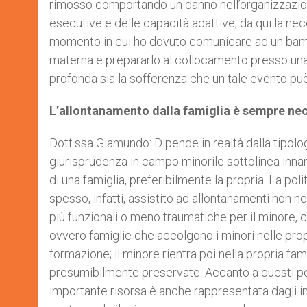
rimosso comportando un danno nell’organizzazione
esecutive e delle capacità adattive; da qui la nece
momento in cui ho dovuto comunicare ad un bambin
materna e prepararlo al collocamento presso una
profonda sia la sofferenza che un tale evento pu
L’allontanamento dalla famiglia è sempre ne
Dott.ssa Giamundo: Dipende in realtà dalla tipologi
giurisprudenza in campo minorile sottolinea innan
di una famiglia, preferibilmente la propria. La pol
spesso, infatti, assistito ad allontanamenti non n
più funzionali o meno traumatiche per il minore, 
ovvero famiglie che accolgono i minori nelle pro
formazione; il minore rientra poi nella propria fa
presumibilmente preservate. Accanto a questi poss
importante risorsa è anche rappresentata dagli in