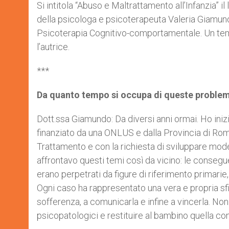
p
g
o
r
Si intitola “Abuso e Maltrattamento all’Infanzia” i
p
e
k
della psicologa e psicoterapeuta Valeria Giamun
r
Psicoterapia Cognitivo-comportamentale. Un tema d
l’autrice.
***
Da quanto tempo si occupa di queste proble
Dott.ssa Giamundo: Da diversi anni ormai. Ho ini
finanziato da una ONLUS e dalla Provincia di Roma
Trattamento e con la richiesta di sviluppare modell
affrontavo questi temi così da vicino: le consegue
erano perpetrati da figure di riferimento primar
Ogni caso ha rappresentato una vera e propria sfid
sofferenza, a comunicarla e infine a vincerla. Non è
psicopatologici e restituire al bambino quella con