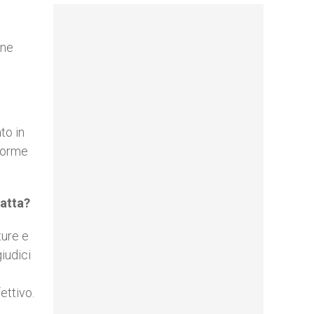
ine
to in
 forme
ratta?
ture e
giudici
ettivo.