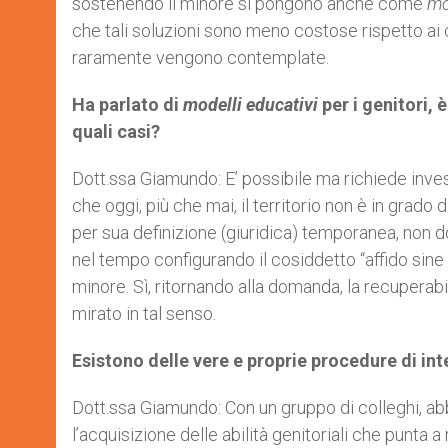
sostenendo il minore si pongono anche come
mo
che tali soluzioni sono meno costose rispetto ai 
raramente vengono contemplate.
Ha parlato di
modelli educativi
per i genitori, 
quali casi?
Dott.ssa Giamundo: E’ possibile ma richiede inve
che oggi, più che mai, il territorio non è in grado d
per sua definizione (giuridica) temporanea, non d
nel tempo configurando il cosiddetto “affido sine
minore. Sì, ritornando alla domanda, la recuperabi
mirato in tal senso.
Esistono delle vere e proprie procedure di int
Dott.ssa Giamundo: Con un gruppo di colleghi, a
l’acquisizione delle abilità genitoriali che punta 