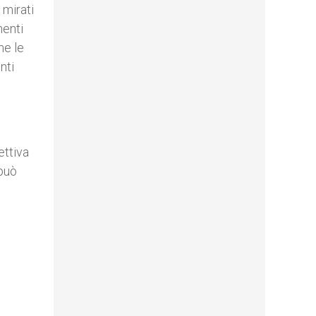
 mirati
menti
ne le
nti
ettiva
 può