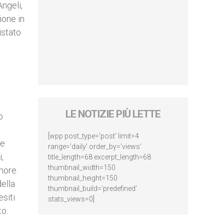
Angeli,
ione in
istato
LE NOTIZIE PIÙ LETTE
o
[wpp post_type='post' limit=4
he
range='daily' order_by='views'
,
title_length=68 excerpt_length=68
thumbnail_width=150
nore.
thumbnail_height=150
della
thumbnail_build='predefined'
esiti
stats_views=0]
tto.