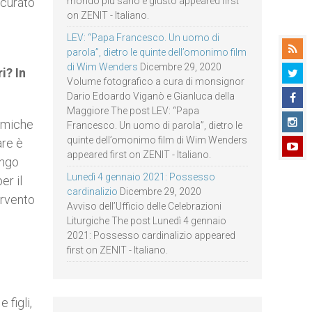
scurato
mondo più sano e giusto appeared first
on ZENIT - Italiano.
LEV: “Papa Francesco. Un uomo di
parola”, dietro le quinte dell’omonimo film
di Wim Wenders
Dicembre 29, 2020
i? In
Volume fotografico a cura di monsignor
Dario Edoardo Viganò e Gianluca della
Maggiore The post LEV: “Papa
nomiche
Francesco. Un uomo di parola”, dietro le
quinte dell’omonimo film di Wim Wenders
are è
appeared first on ZENIT - Italiano.
ungo
Lunedì 4 gennaio 2021: Possesso
er il
cardinalizio
Dicembre 29, 2020
ervento
Avviso dell’Ufficio delle Celebrazioni
Liturgiche The post Lunedì 4 gennaio
2021: Possesso cardinalizio appeared
first on ZENIT - Italiano.
 figli,